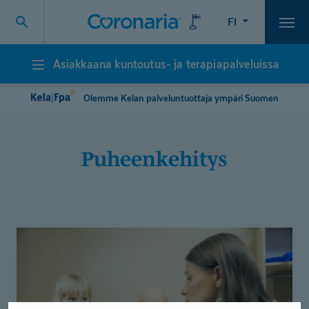
FI
Vali
Asiakkaana kuntoutus- ja terapiapalveluissa
Asiakkaana
kuntoutus-
ja
Olemme Kelan palveluntuottaja ympäri Suomen
terapiapalveluissa
puheenkehitys
Ydinsanat
–
kielenkehityksen
tärkeä
perusta