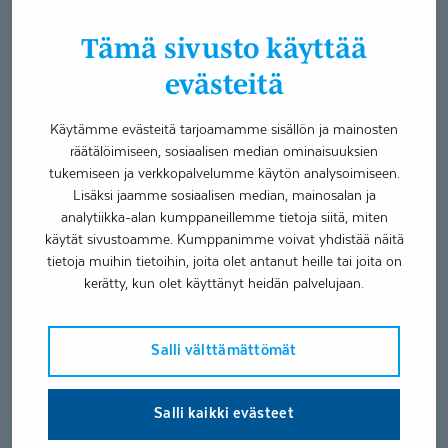
Tämä sivusto käyttää
evästeitä
Käytämme evästeitä tarjoamamme sisällön ja mainosten
räätälöimiseen, sosiaalisen median ominaisuuksien
tukemiseen ja verkkopalvelumme käytön analysoimiseen.
Ydinsanat – kielenkehi­tyksen
Lisäksi jaamme sosiaalisen median, mainosalan ja
tärkeä perusta
analytiikka-alan kumppaneillemme tietoja siitä, miten
käytät sivustoamme. Kumppanimme voivat yhdistää näitä
Asiantuntija-artikkeli
Lasten puheterapia
tietoja muihin tietoihin, joita olet antanut heille tai joita on
Puheterapia
kerätty, kun olet käyttänyt heidän palvelujaan.
Johanna Wardi
3.2.2026
Salli välttämättömät
Moni vanhempi pohtii, miten lapsen kielenkehitystä
voisi parhaiten tukea arjen keskellä. Usein
ajattelemme, että lapsen...
Salli kaikki evästeet