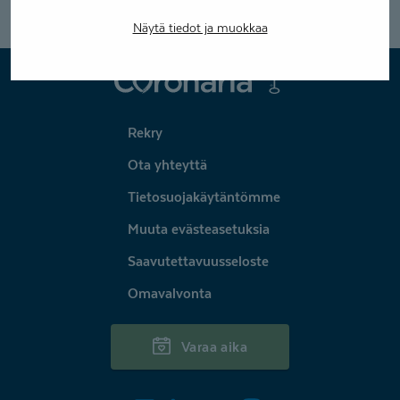
Näytä tiedot ja muokkaa
Coronaria
Rekry
Ota yhteyttä
Tietosuojakäytäntömme
Muuta evästeasetuksia
Saavutettavuusseloste
Omavalvonta
Varaa aika