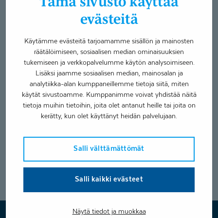
Tämä sivusto käyttää
evästeitä
Käytämme evästeitä tarjoamamme sisällön ja mainosten
räätälöimiseen, sosiaalisen median ominaisuuksien
tukemiseen ja verkkopalvelumme käytön analysoimiseen.
Lisäksi jaamme sosiaalisen median, mainosalan ja
analytiikka-alan kumppaneillemme tietoja siitä, miten
Coronarian Selkäspesialisti
käytät sivustoamme. Kumppanimme voivat yhdistää näitä
tietoja muihin tietoihin, joita olet antanut heille tai joita on
Fysioterapia
Vesa Lehtola
18.11.2020
kerätty, kun olet käyttänyt heidän palvelujaan.
Selkäkipua poteva ihminen on hämmentynyt. Hän on
saanut paljon informaatiota ja erilaisia selityksiä oman
Salli välttämättömät
selkäkipunsa...
Salli kaikki evästeet
Näytä tiedot ja muokkaa