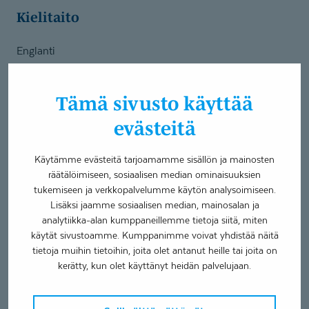
Kielitaito
Englanti
Ruotsi
Suomi
Tämä sivusto käyttää
Palvelut
evästeitä
Fysioterapia
Käytämme evästeitä tarjoamamme sisällön ja mainosten
Akupunktio
räätälöimiseen, sosiaalisen median ominaisuuksien
Allasterapia
tukemiseen ja verkkopalvelumme käytön analysoimiseen.
Kelan vaativa lääkinnällinen kuntoutus
Lisäksi jaamme sosiaalisen median, mainosalan ja
analytiikka-alan kumppaneillemme tietoja siitä, miten
Erityisosaaminen
käytät sivustoamme. Kumppanimme voivat yhdistää näitä
tietoja muihin tietoihin, joita olet antanut heille tai joita on
kerätty, kun olet käyttänyt heidän palvelujaan.
Apuvälinetarpeen arviointi
Asentohuimaushoito
Neurologinen fysioterapia