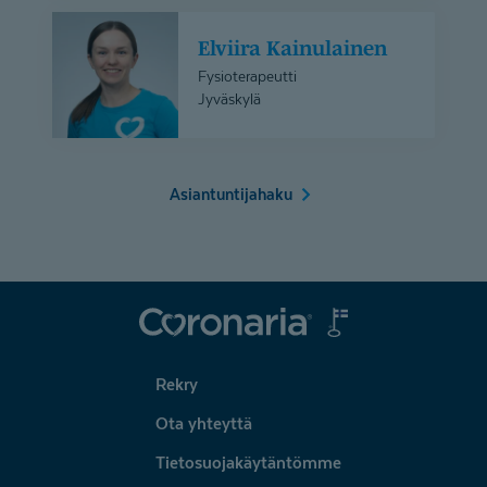
Elviira
Elviira Kainulainen
Kainulainen
Fysioterapeutti
Jyväskylä
Asiantuntijahaku
Coronaria
Rekry
Ota yhteyttä
Tietosuojakäytäntömme