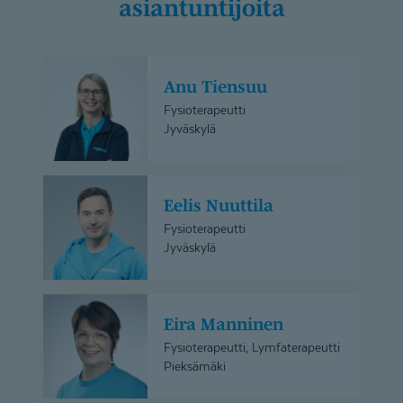
asiantuntijoita
Anu
Anu Tiensuu
Tiensuu
Fysioterapeutti
Jyväskylä
Eelis
Eelis Nuuttila
Nuuttila
Fysioterapeutti
Jyväskylä
Eira
Eira Manninen
Manninen
Fysioterapeutti, Lymfaterapeutti
Pieksämäki