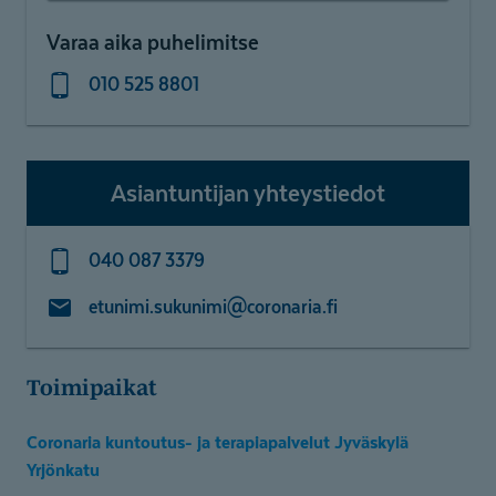
Varaa aika puhelimitse
010 525 8801
Asiantuntijan yhteystiedot
040 087 3379
etunimi.sukunimi@coronaria.fi
Toimipaikat
Coronaria kuntoutus- ja terapiapalvelut Jyväskylä
Yrjönkatu