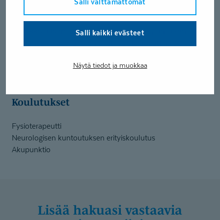
Salli välttämättömät
Painokevennetty kävelyharjoittelu
Ari Mikkola toimii fysioterapeuttina Jyväskylän ja sen
Salli kaikki evästeet
lähikuntien alueella. Olen ollut fysioterapeuttina 30 vuotta
ja työskentelen neurologisten kuntoutujien kanssa. Lisäksi
Näytä tiedot ja muokkaa
minulla on pitkä kokemus kehitysvammaisten
kuntoutujien parissa työskentelystä.
Koulutukset
Fysioterapeutti
Neurologisen kuntoutuksen erityiskoulutus
Akupunktio
Lisää hakuasi vastaavia