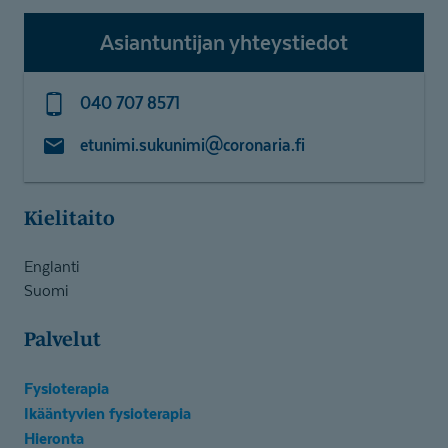
Asiantuntijan yhteystiedot
040 707 8571
etunimi.sukunimi@coronaria.fi
Kielitaito
Englanti
Suomi
Palvelut
Fysioterapia
Ikääntyvien fysioterapia
Hieronta