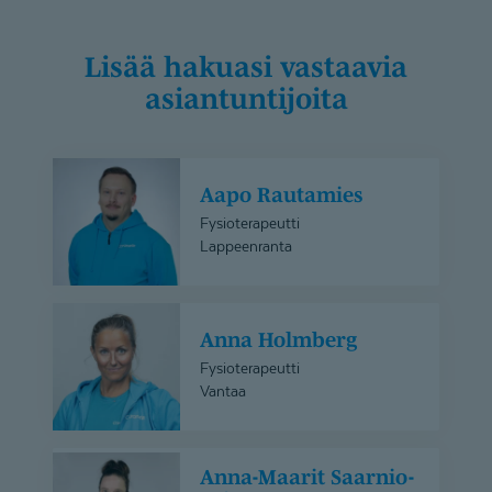
Lisää hakuasi vastaavia
asiantuntijoita
Aapo
Aapo Rautamies
Rautamies
Fysioterapeutti
Lappeenranta
Anna
Anna Holmberg
Holmberg
Fysioterapeutti
Vantaa
Anna-
Anna-Maarit Saarnio-
Maarit