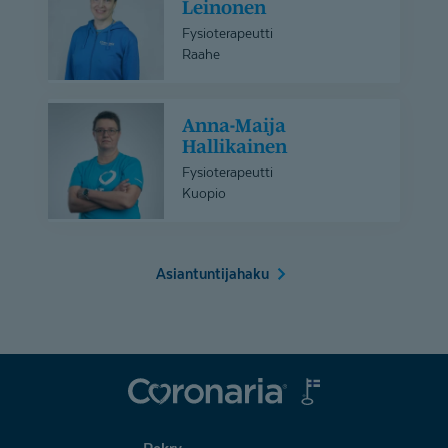
Leinonen
Saarnio-
Fysioterapeutti
Leinonen
Raahe
Anna-
Anna-Maija
Maija
Hallikainen
Hallikainen
Fysioterapeutti
Kuopio
Asiantuntijahaku
Coronaria