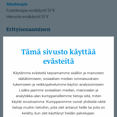
Allasterapia
Fysioterapia ensikäynti 57 €
Hieronta ensikäynti 57 €
Erityisosaaminen
Apuvälinetarpeen arviointi
Neurologinen fysioterapia
Tämä sivusto käyttää
Painokevennetty kävelyharjoittelu
evästeitä
Tuki- ja liikuntaelinsairauksien fysioterapia
Käytämme evästeitä tarjoamamme sisällön ja mainosten
Olen fysioterapeutti, jolla on kokemusta sekä
räätälöimiseen, sosiaalisen median ominaisuuksien
neurologisten että tuki- ja liikuntaelinasiakkaiden
tukemiseen ja verkkopalvelumme käytön analysoimiseen.
kuntoutuksesta. Työskentelen muun muassa Parkinson ja
Lisäksi jaamme sosiaalisen median, mainosalan ja
aivoverenkiertohäiriö (AVH)-asiakkaiden kanssa sekä
analytiikka-alan kumppaneillemme tietoja siitä, miten
erilaisten kipu- ja toimintahäiriöiden parissa.
käytät sivustoamme. Kumppanimme voivat yhdistää näitä
tietoja muihin tietoihin, joita olet antanut heille tai joita on
Olen kouluttautunut kaula- ja rintarangan tutkimiseen ja
kerätty, kun olet käyttänyt heidän palvelujaan.