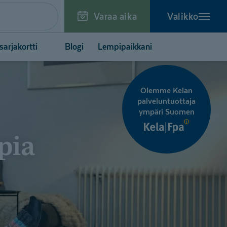
Varaa aika
Valikko
arjakortti
Blogi
Lempipaikkani
Olemme Kelan
palveluntuottaja
ympäri Suomen
pia