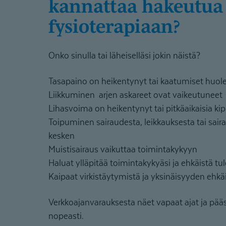
kannattaa hakeutua
fysioterapiaan?
Onko sinulla tai läheiselläsi jokin näistä?
Tasapaino on heikentynyt tai kaatumiset huol
Liikkuminen arjen askareet ovat vaikeutuneet
Lihasvoima on heikentynyt tai pitkäaikaisia kip
Toipuminen sairaudesta, leikkauksesta tai sair
kesken
Muistisairaus vaikuttaa toimintakykyyn
Haluat ylläpitää toimintakykyäsi ja ehkäistä tu
Kaipaat virkistäytymistä ja yksinäisyyden ehkä
Verkkoajanvarauksesta näet vapaat ajat ja pää
nopeasti.