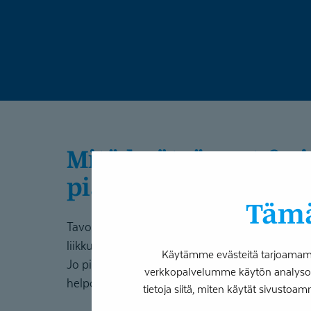
Mitä hyötyä saat fysiotera­
piasta?
Tämä
Tavoitteena on auttaa sinua säilyttämään toim
liikkumaan turvallisesti ja elämään omatoimista,
Käytämme evästeitä tarjoamamme
Jo pienillä liikkumisen muutoksilla ja harjoittei
verkkopalvelumme käytön analysoim
helpottaa jokapäiväistä arkea merkittävästi.
tietoja siitä, miten käytät sivustoam