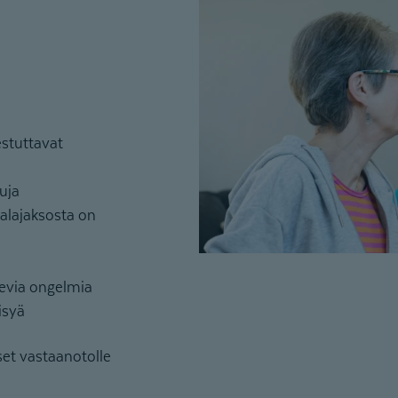
estuttavat
uja
aalajaksosta on
levia ongelmia
isyä
set vastaanotolle