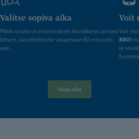
Valitse sopiva aika
Voit 
Mikäli sinulla on ensimmäinen käyntikerta vaivaasi
Voit my
liittyen, suosittelemme varaamaan 60 minuutin
8801
ma
ajan.
ja voiva
fysioter
Varaa aika