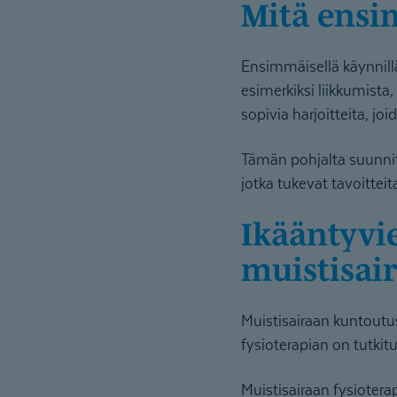
Mitä ens
Ensimmäisellä käynnill
esimerkiksi liikkumista
sopivia harjoitteita, j
Tämän pohjalta suunnitt
jotka tukevat tavoittei
Ikääntyvien fysioterapian hyödyt
muistisair
Muistisairaan kuntoutu
fysioterapian on tutki
Muistisairaan fysioterap