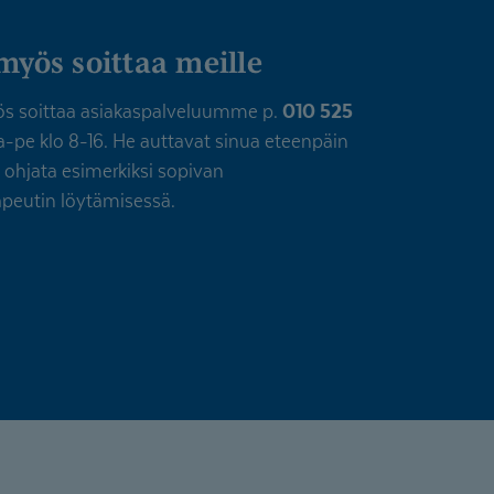
myös soittaa meille
ös soittaa asiakaspalveluumme p.
010 525
-pe klo 8-16. He auttavat sinua eteenpäin
t ohjata esimerkiksi sopivan
apeutin löytämisessä.