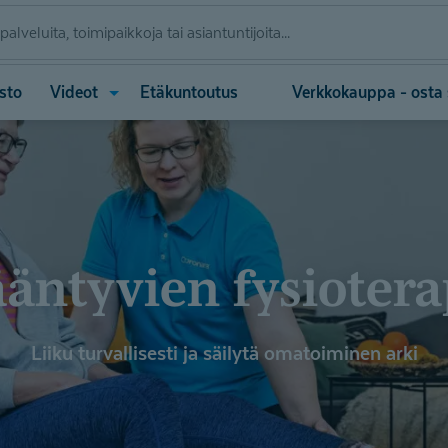
Avaa
asto
Videot
Etäkuntoutus
Verkkokauppa - osta s
valikko
(Videot)
ääntyvien fysiotera
Liiku turvallisesti ja säilytä omatoiminen arki