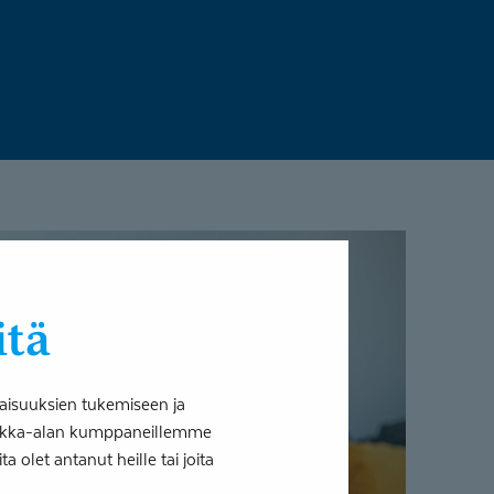
itä
aisuuksien tukemiseen ja
tiikka-alan kumppaneillemme
 olet antanut heille tai joita