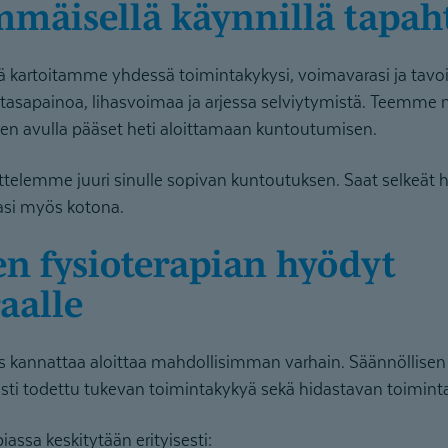
immäisellä käynnillä tapah
ä kartoitamme yhdessä toimintakykysi, voimavarasi ja tavo
, tasapainoa, lihasvoimaa ja arjessa selviytymistä. Teemme 
oiden avulla pääset heti aloittamaan kuntoutumisen.
elemme juuri sinulle sopivan kuntoutuksen. Saat selkeät har
tasi myös kotona.
aalle
s kannattaa aloittaa mahdollisimman varhain. Säännöllisen 
tusti todettu tukevan toimintakykyä sekä hidastavan toimin
iassa keskitytään erityisesti: