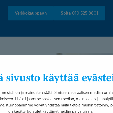
Verkkokauppaan
Soita 010 525 8801
 sivusto käyttää eväste
intakykysi,
 aktiivista arkea.
 sisällön ja mainosten räätälöimiseen, sosiaalisen median omin
lla voidaan
iseen. Lisäksi jaamme sosiaalisen median, mainosalan ja analy
me. Kumppanimme voivat yhdistää näitä tietoja muihin tietoihin, joita
on kerätty, kun olet käyttänyt heidän palvelujaan.