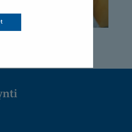
et
ynti