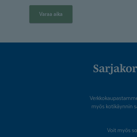
Varaa aika
Sarjakortilla käynnit edullisemmin – myös
Verkkokaupastamme vo
myös kotikäynnin sa
Voit myös so