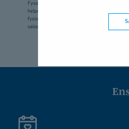
Fysioterapian avulla voidaan vahvistaa lihasv
helpottaa kipuja sekä tukea arjessa pärjäämistä
fysioterapia auttaa ehkäisemään kaatumisia j
S
sairauden tai leikkauksen jälkeen.
En