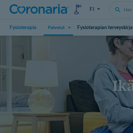
FI
Avaa
Fysioterapia
Fysioterapian terveyskirj
Palvelut
valikko
(Palvelut)
Ik