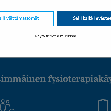
oimaa ja tasapainoa,
. Lisäksi
a tukee palautumista
alli välttämättömät
Salli kaikki eväste
Näytä tiedot ja muokkaa
simmäinen fysiotera­piakä