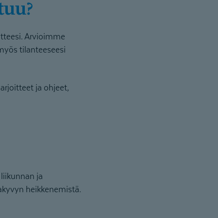
tuu?
itteesi. Arvioimme
myös tilanteeseesi
joitteet ja ohjeet,
liikunnan ja
takyvyn heikkenemistä.