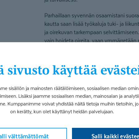
Parhaillaan syvennän osaamistani suora
kautta saan lisää työkaluja tuki- ja liiku
ja oirekuvan tarkempaan selvittämiseen. 
vain hoideta oireita, vaan ymmärretään n
Olen fysioterapeuttina rento ja helposti 
tulla juuri sellaisena kuin on, missä taha
 sivusto käyttää eväste
sinun omat mieltymyksesi, tavoitteesi ja
kuntoutus olisi sinulle mahdollisimman 
 sisällön ja mainosten räätälöimiseen, sosiaalisen median omin
iseen. Lisäksi jaamme sosiaalisen median, mainosalan ja analy
Koulutukset
me. Kumppanimme voivat yhdistää näitä tietoja muihin tietoihin, joita
on kerätty, kun olet käyttänyt heidän palvelujaan.
Kipufysioterapian koulutuskokonaisuus 
Fysioterapeutti AMK
alli välttämättömät
Salli kaikki eväste