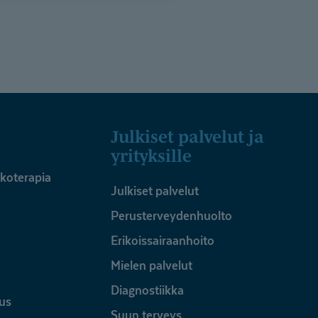
Julkiset palvelut ja
yrityksille
ykoterapia
Julkiset palvelut
Perusterveydenhuolto
Erikoissairaanhoito
Mielen palvelut
Diagnostiikka
us
Suun terveys