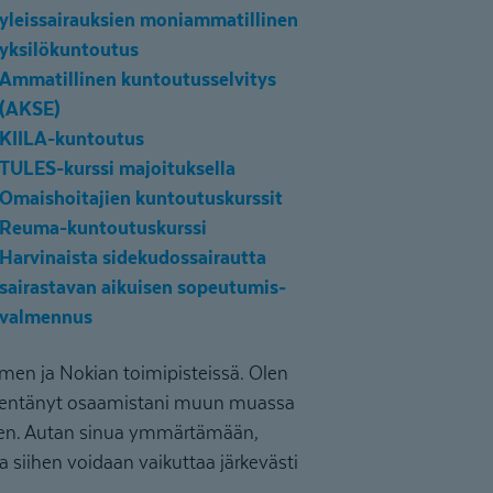
yleissairauksien moniammatillinen
yksilökuntoutus
Ammatillinen kuntoutusselvitys
(AKSE)
KIILA-kuntoutus
TULES-kurssi majoituksella
Omaishoitajien kuntoutuskurssit
Reuma-kuntoutuskurssi
Harvinaista sidekudos­sai­rautta
sairastavan aikuisen sopeutumis­
valmennus
men ja Nokian toimipisteissä. Olen
syventänyt osaamistani muun muassa
seen. Autan sinua ymmärtämään,
la siihen voidaan vaikuttaa järkevästi