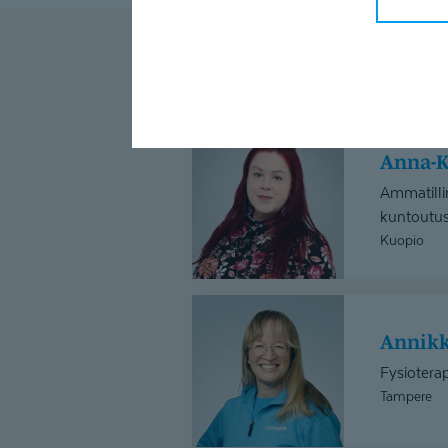
L
Anna-
Anna-
Kaisa
Berg
Ammatill
kuntoutu
Kuopio
Annikka
Kaitajärvi
Annik
Fysioterap
Tampere