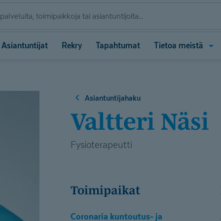
Ava
Asiantuntijat
Rekry
Tapahtumat
Tietoa meistä
vali
(Tie
meis
Asiantuntijahaku
Valtteri Näsi
Fysioterapeutti
Toimipaikat
Coronaria kuntoutus- ja