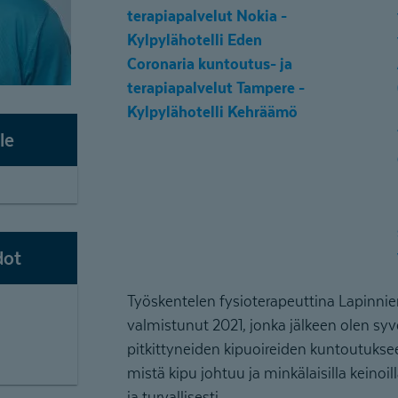
terapiapalvelut Nokia -
Kylpylähotelli Eden
Coronaria kuntoutus- ja
terapiapalvelut Tampere -
Kylpylähotelli Kehräämö
le
dot
Työskentelen fysioterapeuttina Lapinnie
valmistunut 2021, jonka jälkeen olen 
pitkittyneiden kipuoireiden kuntoutuk
mistä kipu johtuu ja minkälaisilla keinoil
ja turvallisesti.