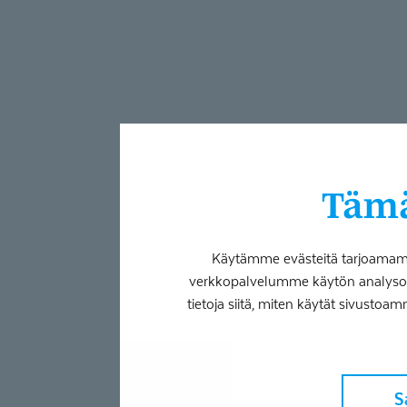
Tämä
Käytämme evästeitä tarjoamamme
verkkopalvelumme käytön analysoim
tietoja siitä, miten käytät sivustoam
S