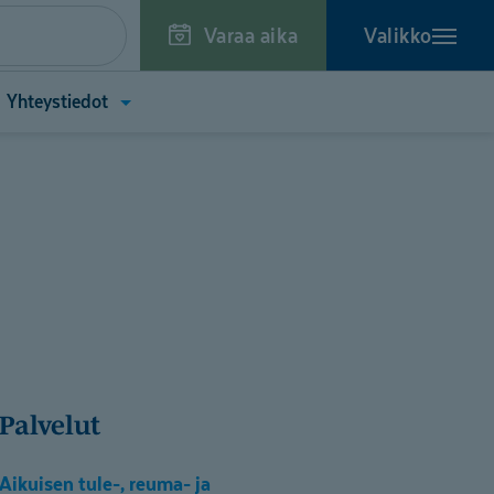
Varaa aika
Valikko
a
Avaa
Yhteystiedot
kko
valikko
toa
(Yhteystiedot)
tä)
Palvelut
Aikuisen tule-, reuma- ja