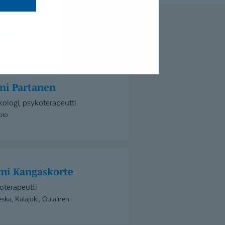
ita
nni Partanen
ologi, psykoterapeutti
pio
rmi Kangaskorte
oterapeutti
ieska, Kalajoki, Oulainen