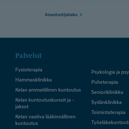
Asiantuntijahaku
Palvelut
Fysioterapia
Psykologia ja ps
Hammasklinikka
Puheterapia
Kelan ammatillinen kuntoutus
Senioriklinikka
Kelan kuntoutuskurssit ja -
Sydänklinikka
jaksot
Toimintaterapia
Kelan vaativa lääkinnällinen
Työeläkekuntout
kuntoutus