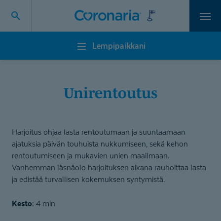
Vali
Lempipaikkani
Lempipaikkani
Unirentoutus
Harjoitus ohjaa lasta rentoutumaan ja suuntaamaan
ajatuksia päivän touhuista nukkumiseen, sekä kehon
rentoutumiseen ja mukavien unien maailmaan.
Vanhemman läsnäolo harjoituksen aikana rauhoittaa lasta
ja edistää turvallisen kokemuksen syntymistä.
Kesto
: 4 min