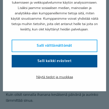
tämä muutaman kerran.
tukemiseen ja verkkopalvelumme käytön analysoimiseen.
Lisäksi jaamme sosiaalisen median, mainosalan ja
Hengitä syvään ja rauhallisesti.
analytiikka-alan kumppaneillemme tietoja siitä, miten
käytät sivustoamme. Kumppanimme voivat yhdistää näitä
tietoja muihin tietoihin, joita olet antanut heille tai joita on
Kokeile kuinka rennosti voit vain olla ja pötköttää.
kerätty, kun olet käyttänyt heidän palvelujaan.
Nyt kuvittele mielessäsi.
Salli välttämättömät
Koko kehosi painuu alustaa vasten painavana kuin
tuhannen kilon karkkipussi.
Salli kaikki evästeet
Jalkasi, selkäsi, kätesi ja pääsi tuntuvat painavilta ja
rennoilta.
Näytä tiedot ja muokkaa
Kehosi tuntuu lämpimältä.
Kuin olisit rannalla ihanana kesäisenä päivänä ja aurinko
lämmittää sinua.