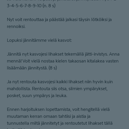
3-4-5-6-7-8-9-10 (n. 8 s)
Nyt voit rentouttaa ja päästää jalkasi täysin lötköiksi ja
rennoiksi.
Lopuksi jännitämme vielä kasvot:
Jännitä nyt kasvojesi lihakset tekemällä jätti-irvistys. Anna
mennä! Voit vielä nostaa kielen takaosan kitalakea vasten
lisäämään jännitystä. (8 s)
Ja nyt rentouta kasvojesi kaikki lihakset niin hyvin kuin
mahdollista. Rentouta siis otsa, silmien ympärykset,
posket, suun ympärys ja leuka.
Ennen harjoituksen lopettamista, voit hengitellä vielä
muutaman kerran omaan tahtiisi ja aistia ja
tunnustella miltä jännitetyt ja rentoutetut lihakset tällä