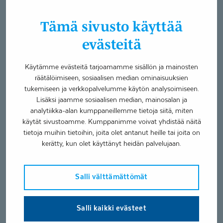
Hyvä, nyt rentouta kätesi ja päästä jännitys pois koko
Tämä sivusto käyttää
käsiesi matkalta.
evästeitä
Toistamme tämän käsien nyrkkiin puristamisen ja
jännittämisen vielä kaksi kertaa. Lasken kunkin
Käytämme evästeitä tarjoamamme sisällön ja mainosten
lihasjännityksen aikana ykkösestä kymmeneen. Sinä voit
räätälöimiseen, sosiaalisen median ominaisuuksien
laskemisen aikana keskittyä jännittämään käsiäsi niin
tukemiseen ja verkkopalvelumme käytön analysoimiseen.
tiukasti ja voimakkaasti kuin mahdollista.
Lisäksi jaamme sosiaalisen median, mainosalan ja
analytiikka-alan kumppaneillemme tietoja siitä, miten
Purista kätesi uudelleen nyrkkiin nyt. 1-2-3-4-5-6-7-8-9-10
käytät sivustoamme. Kumppanimme voivat yhdistää näitä
tietoja muihin tietoihin, joita olet antanut heille tai joita on
(taas n. 8 s)
kerätty, kun olet käyttänyt heidän palvelujaan.
Hyvä, nyt voit päästää kätesi taas aivan rennoiksi ja vaikka
ravistella niitä hiukan.
Salli välttämättömät
Ja vielä kerran, jännitä kätesi nyt. 1-2-3-4-5-6-7-8-9-10 (n.
8 s)
Salli kaikki evästeet