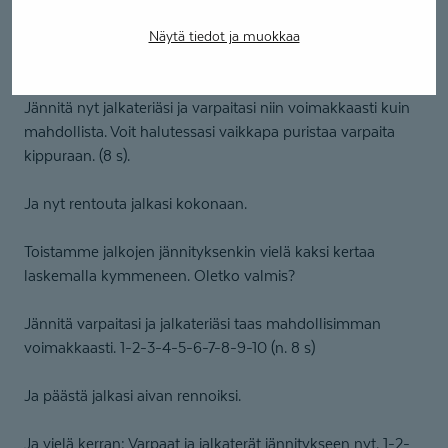
Ja rentouta kätesi täysin rennoiksi ja veltoiksi.
Näytä tiedot ja muokkaa
Seuraavaksi siirrymme jalkoihin:
Jännitä nyt jalkateriäsi ja varpaitasi niin voimakkaasti kuin
mahdollista. Voit halutessasi vaikkapa puristaa varpaita
kippuraan. (8 s).
Ja nyt rentouta jalkasi kokonaan.
Toistamme jalkojen jännityksenkin vielä kaksi kertaa
laskemalla kymmeneen. Oletko valmis?
Jännitä varpaitasi ja jalkateriäsi taas mahdollisimman
voimakkaasti. 1-2-3-4-5-6-7-8-9-10 (n. 8 s)
Ja päästä jalkasi aivan rennoiksi.
Ja vielä kerran: Varpaat ja jalkaterät jännitykseen nyt. 1-2-