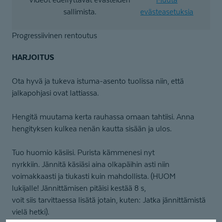
sallimista.
evästeasetuksia
Progressiivinen rentoutus
HARJOITUS
Ota hyvä ja tukeva istuma-asento tuolissa niin, että
jalkapohjasi ovat lattiassa.
Hengitä muutama kerta rauhassa omaan tahtiisi. Anna
hengityksen kulkea nenän kautta sisään ja ulos.
Tuo huomio käsiisi. Purista kämmenesi nyt
nyrkkiin. Jännitä käsiäsi aina olkapäihin asti niin
voimakkaasti ja tiukasti kuin mahdollista. (HUOM
lukijalle! Jännittämisen pitäisi kestää 8 s,
voit siis tarvittaessa lisätä jotain, kuten: Jatka jännittämistä
vielä hetki).