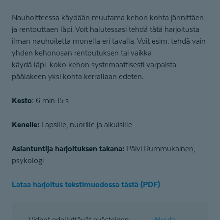
Nauhoitteessa käydään muutama kehon kohta jännittäen
ja rentouttaen läpi. Voit halutessasi tehdä tätä harjoitusta
ilman nauhoitetta monella eri tavalla. Voit esim. tehdä vain
yhden kehonosan rentoutuksen tai vaikka
käydä läpi koko kehon systemaattisesti varpaista
päälakeen yksi kohta kerrallaan edeten.
Kesto
: 6 min 15 s
Kenelle:
Lapsille, nuorille ja aikuisille
Asiantuntija harjoituksen takana:
Päivi Rummukainen,
psykologi
Lataa harjoitus tekstimuodossa tästä (PDF)
Videot edellyttävät evästeiden
Muuta