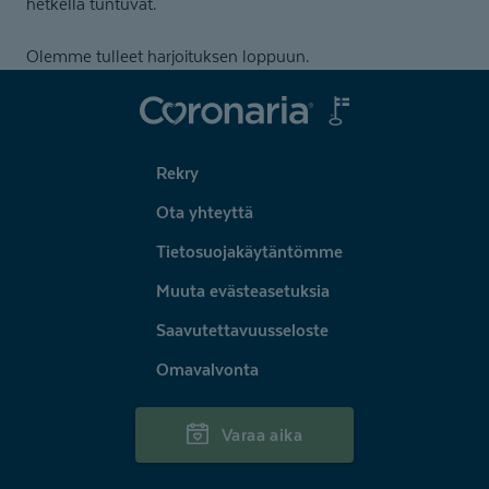
hetkellä tuntuvat.
Olemme tulleet harjoituksen loppuun.
Coronaria
Rekry
Ota yhteyttä
Tietosuojakäytäntömme
Muuta evästeasetuksia
Saavutettavuusseloste
Omavalvonta
Varaa aika