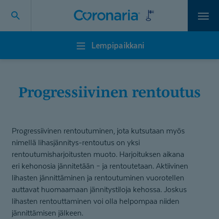
Vali
Lempipaikkani
Lempipaikkani
Progressiivinen rentoutus
Progressiivinen rentoutuminen, jota kutsutaan myös
nimellä lihasjännitys-rentoutus on yksi
rentoutumisharjoitusten muoto. Harjoituksen aikana
eri kehonosia jännitetään – ja rentoutetaan. Aktiivinen
lihasten jännittäminen ja rentoutuminen vuorotellen
auttavat huomaamaan jännitystiloja kehossa. Joskus
lihasten rentouttaminen voi olla helpompaa niiden
jännittämisen jälkeen.