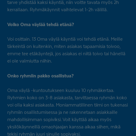
tarve yhdistää kaksi käyntiä, niin voitte tavata myös 2h
kerrallaan. Ryhmäkäynnit vaihtelevat 1-2h välillä.
Voiko Oma väylää tehdä etänä?
Voi osittain. 13 Oma väylä käyntiä voi tehdä etänä. Meille
tärkeintä on kuitenkin, miten asiakas tapaamisia toivoo,
emme tee etäkäyntejä, jos asiakas ei niitä toivo tai hänellä
ei ole valmiutta niihin.
Onko ryhmiin pakko osallistua?
Oma väylä -kuntoutukseen kuuluu 10 ryhmäkertaa.
Ryhmien koko on 3-8 asiakasta, tarvittaessa ryhmän koko
voi olla kaksi asiakasta. Moniammatillinen tiimi on tukenasi
ryhmiin osallistumisessa ja ne rakennetaan asiakkaille
mahdollisimman sopiviksi. Voit käyttää aikaa myös
yksilökäynneillä omaohjaajan kanssa aikaa siihen, mikä
tekisi ryhmän juuri sinulle sopivaksi.