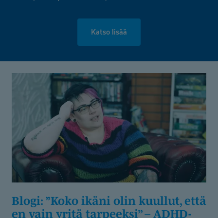
Katso lisää
Blogi: ”Koko ikäni olin kuullut, että
en vain yritä tarpeeksi” – ADHD-