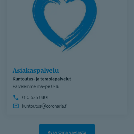
Asiakaspalvelu
Kuntoutus- ja terapiapalvelut
Palvelemme ma-pe 8-16
010 525 8801
kuntoutus@
coronaria.fi
Kysy Oma väylästä