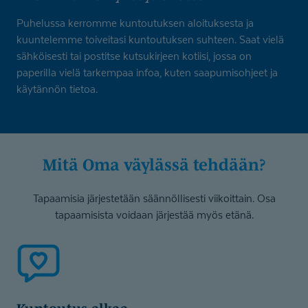
Puhelussa kerromme kuntoutuksen aloituksesta ja
kuuntelemme toiveitasi kuntoutuksen suhteen. Saat vielä
sähköisesti tai postitse kutsukirjeen kotiisi, jossa on
paperilla vielä tarkempaa infoa, kuten saapumisohjeet ja
käytännön tietoa.
Mitä Oma väylässä tehdään?
Tapaamisia järjestetään säännöllisesti viikoittain. Osa
tapaamisista voidaan järjestää myös etänä.