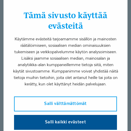
kuntoutukseen?
Tämä sivusto käyttää
Me olemme täällä sinua varten - tarjoamassa tietoa, tukea
evästeitä
ja konkreettisia keinoja arkeen. Meillä on joukko kokeneita
ammattilaisia, jotka ovat tehneet töitä satojen nuorten
Käytämme evästeitä tarjoamamme sisällön ja mainosten
kanssa. Meiltä löytyy vahva osaaminen ja pitkäaikainen
räätälöimiseen, sosiaalisen median ominaisuuksien
kokemus neuropsykiatrisista oirekuvista. Tiedämme, että
tukemiseen ja verkkopalvelumme käytön analysoimiseen.
jokainen polku on erilainen - siksi tämä kuntoutus
Lisäksi jaamme sosiaalisen median, mainosalan ja
rakennetaan sinun tarpeidesi ja toiveidesi mukaan.
analytiikka-alan kumppaneillemme tietoja siitä, miten
käytät sivustoamme. Kumppanimme voivat yhdistää näitä
Oma väylä -kuntoutuksen aikana saat:
tietoja muihin tietoihin, joita olet antanut heille tai joita on
kerätty, kun olet käyttänyt heidän palvelujaan.
Tukea itsetuntemukseen ja omien vahvuuksien
tunnistamiseen
Salli välttämättömät
Keinoja arjen hallintaan, kuten ajankäyttöön,
tunnesäätelyyn ja sosiaalisiin tilanteisiin
Mahdollisuuden puhua asioista turvallisesti, ilman painetta
Salli kaikki evästeet
Konkreettisia vinkkejä opiskeluun, työelämään ja omaan