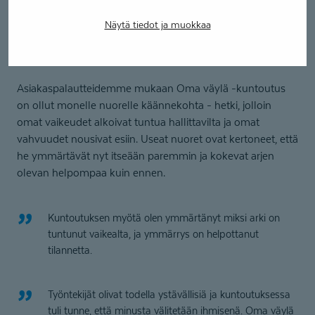
jaksamiseen
Näytä tiedot ja muokkaa
Oma väylä -kuntoutuksen asiakastyy­ty­
väisyys 4,8/5
Asiakaspalautteidemme mukaan Oma väylä -kuntoutus
on ollut monelle nuorelle käännekohta - hetki, jolloin
omat vaikeudet alkoivat tuntua hallittavilta ja omat
vahvuudet nousivat esiin. Useat nuoret ovat kertoneet, että
he ymmärtävät nyt itseään paremmin ja kokevat arjen
olevan helpompaa kuin ennen.
Kuntoutuksen myötä olen ymmärtänyt miksi arki on
tuntunut vaikealta, ja ymmärrys on helpottanut
tilannetta.
Työntekijät olivat todella ystävällisiä ja kuntoutuksessa
tuli tunne, että minusta välitetään ihmisenä. Oma väylä