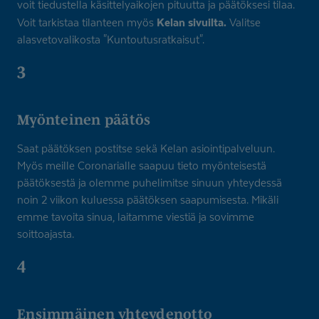
voit tiedustella käsittelyaikojen pituutta ja päätöksesi tilaa.
Kelan sivuilta.
Voit tarkistaa tilanteen myös
Valitse
alasvetovalikosta "Kuntoutusratkaisut".
3
Myönteinen päätös
Saat päätöksen postitse sekä Kelan asiointipalveluun.
Myös meille Coronarialle saapuu tieto myönteisestä
päätöksestä ja olemme puhelimitse sinuun yhteydessä
noin 2 viikon kuluessa päätöksen saapumisesta. Mikäli
emme tavoita sinua, laitamme viestiä ja sovimme
soittoajasta.
4
Ensimmäinen yhteydenotto