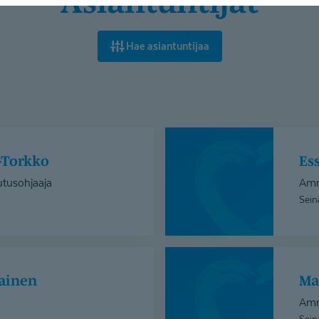
Asiantuntijat
Hae asiantuntijaa
Essi-
Maria
o-Torkko
E
Palmuaro
tusohjaaja
Amm
Sein
Mari
Lähdesmäki
lainen
M
Amm
Sein