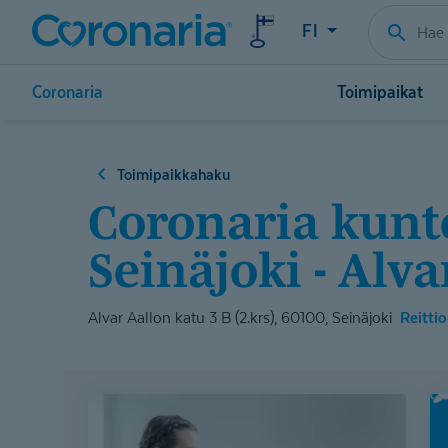
FI
Coronaria
Toimipaikat
Toimipaikkahaku
Coronaria kuntoutus- ja terapiapalvelut
Seinäjoki - Alv
Alvar Aallon katu 3 B (2.krs), 60100, Seinäjoki
Reittio