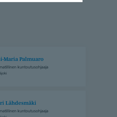
ssi-Maria Palmuaro
atillinen kuntoutusohjaaja
äjoki
ari Lähdesmäki
atillinen kuntoutusohjaaja
äjoki