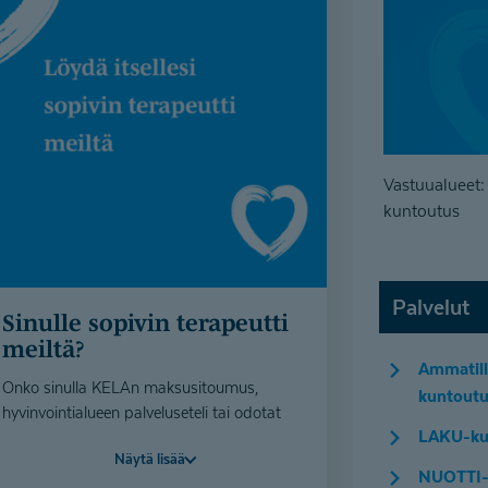
Vastuualueet:
kuntoutus
Palvelut
Sinulle sopivin terapeutti
meiltä?
Ammatill
Onko sinulla KELAn maksusitoumus,
kuntoutu
hyvinvointialueen palveluseteli tai odotat
LAKU-ku
päätöstä? Voit lähettää meille
Näytä lisää
yhteydenottolomakkeella tietosi, niin
NUOTTI-
etsimme sinulle sopivan terapeutin