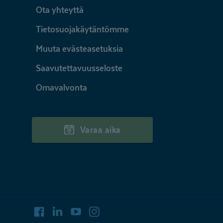
Ota yhteyttä
Tietosuojakäytäntömme
Muuta evästeasetuksia
Saavutettavuusseloste
Omavalvonta
Varaa aika
Facebook
LinkedIn
Youtube
Instagram