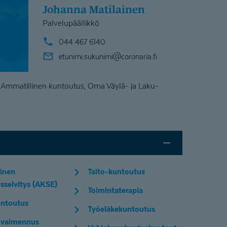
Johanna Matilainen
Palvelupäällikkö
044 467 6140
etunimi.sukunimi@
coronaria.fi
 Ammatillinen kuntoutus, Oma Väylä- ja Laku-
inen
Taito-kuntoutus
sselvitys (AKSE)
Toimintaterapia
ntoutus
Työeläkekuntoutus
valmennus