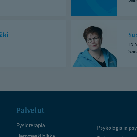
Susanna
Santala
äki
S
Toim
Sein
Palvelut
Fysioterapia
Psykologia ja ps
Hammasklinikka