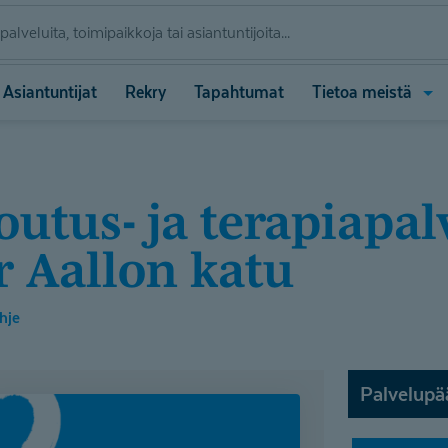
Ava
Asiantuntijat
Rekry
Tapahtumat
Tietoa meistä
vali
(Tie
meis
ar Aallon katu
hje
Palvelupä