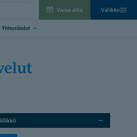
Varaa aika
Valikko
a
Avaa
Yhteystiedot
kko
valikko
toa
(Yhteystiedot)
tä)
ällikkö