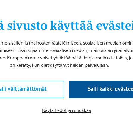
kiatrinen valmennus, jota tarjoamme
 sivusto käyttää eväste
siakkaille. Valmennuksen kesto ja
 sisällön ja mainosten räätälöimiseen, sosiaalisen median omin
Matilaiseen p. 044 467 6140
iseen. Lisäksi jaamme sosiaalisen median, mainosalan ja analy
mielellämme.
me. Kumppanimme voivat yhdistää näitä tietoja muihin tietoihin, joita
on kerätty, kun olet käyttänyt heidän palvelujaan.
yhteydessä palvelupäällikkö Jenna
ronaria.fi) tai valtakunnalliseen
 Kalevankadun toimipisteen sivuilta
alli välttämättömät
Salli kaikki eväste
Näytä tiedot ja muokkaa