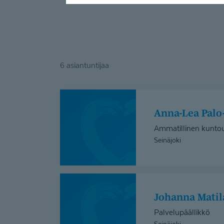
6 asiantuntijaa
Anna-
Lea
Anna-Lea Pal
Palo-
Ammatillinen kuntou
Torkko
Seinäjoki
Johanna
Matilainen
Johanna Mati
Palvelupäällikkö
Seinäjoki