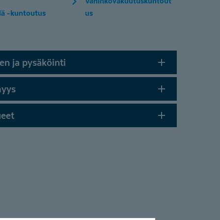
Vahinkovakuutuskuntout
ä -kuntoutus
us
en ja pysäköinti
myys
ueet