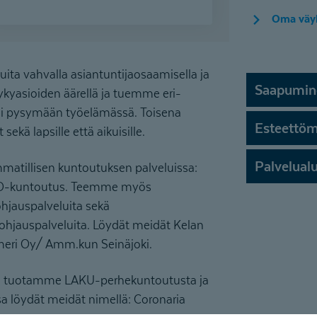
valmiiksi.
Oma väyl
Itse maksavana asiakkaana
fysioterapeutin, toimintaterapian ja
ta vahvalla asiantuntijaosaamisella ja
puheterapian käynnit on nyt varattavissa
Saapumin
soittamalla asiakaspalveluumme 010 525
ykyasioiden äärellä ja tuemme eri-
8801 tai lähettämällä yhteydenottolomake.
ai pysymään työelämässä. Toisena
Esteettö
kä lapsille että aikuisille.
Lähetä lomake - etsimme sinulle
sopivan toimintaterapeutin
Palvelual
atillisen kuntoutuksen palveluissa:
ITO-kuntoutus. Teemme myös
Lähetä lomake - etsimme sinulle
hjauspalveluita sekä
sopivan puheterapeutin
hjauspalveluita. Löydät meidät Kelan
Lähetä lomake - etsimme sinulle
meri Oy/ Amm.kun Seinäjoki.
sopivan fysioterapeutin
ssa tuotamme LAKU-perhekuntoutusta ja
Varaa aika fysioterapiaan
 löydät meidät nimellä: Coronaria