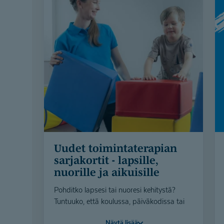
Uudet toimintate­rapian
sarjakortit - lapsille,
nuorille ja aikuisille
Pohditko lapsesi tai nuoresi kehitystä?
Tuntuuko, että koulussa, päiväkodissa tai
kaverisuhteissa toimiminen kuormittaa?
Näytä lisää