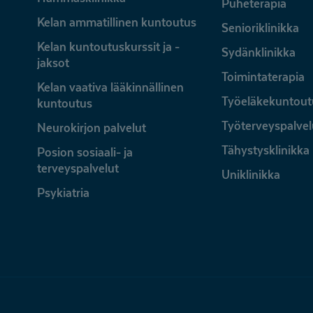
Puheterapia
Kelan ammatillinen kuntoutus
Senioriklinikka
Kelan kuntoutuskurssit ja -
Sydänklinikka
jaksot
Toimintaterapia
Kelan vaativa lääkinnällinen
Työeläkekuntout
kuntoutus
Työterveyspalvel
Neurokirjon palvelut
Tähystysklinikka
Posion sosiaali- ja
terveyspalvelut
Uniklinikka
Psykiatria