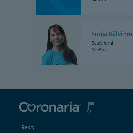
Sonja
Kälvinmäki
Sonja Kälvinm
Sosionomi
Seinäjoki
Coronaria
Rekry