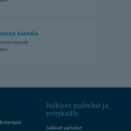
usanna Santala
intaterapeutti
äjoki
Julkiset palvelut ja
yrityksille
ykoterapia
Julkiset palvelut