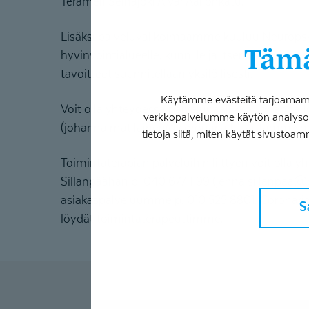
Terameri Seinäjoki Alvar Aallonkatu.
Lisäksi palveluvalikoimaamme kuuluu Neuropsy
Tämä
hyvinvointialueelle, kunnille ja itsemaksaville a
tavoitteet suunnitellaan yksilöllisesti.
Käytämme evästeitä tarjoamamme
Voit olla yhteydessä palvelupäällikkö Johanna 
verkkopalvelumme käytön analysoim
(johanna.matilainen@coronaria.fi), autamme 
tietoja siitä, miten käytät sivustoam
Toimintaterapian palveluihin liittyen voit olla 
Sillanpäähän p. 040 677 1199 (jenna.sillanpaa@co
asiakaspalveluumme p. 010 525 8801. Coronaria
S
löydät toimintaterapeuttimme.