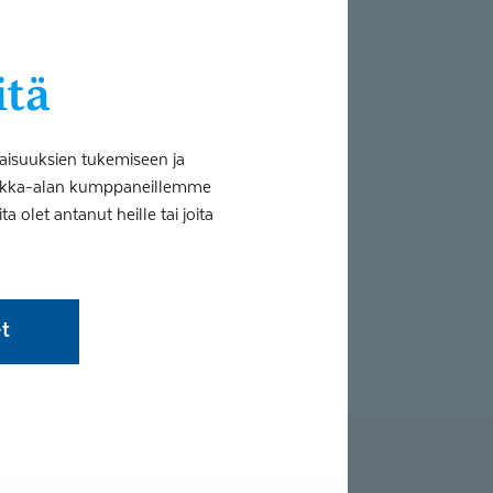
itä
aisuuksien tukemiseen ja
tiikka-alan kumppaneillemme
 olet antanut heille tai joita
et