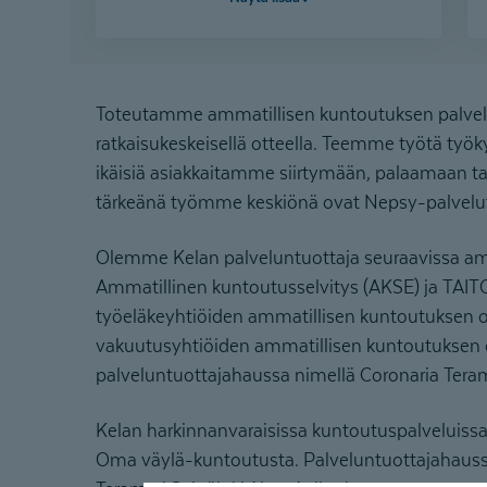
Kaipaatteko tukea arjen sujumiseen,
omatoimisuuteen tai tunnesäätelyyn?
Toimintaterapian sarjakortti tarjoaa
matalan kynnyksen tuen ja saat
Toteutamme ammatillisen kuntoutuksen palvelui
toimintaterapiakäynnit edullisemmin.
Työskentelemme sekä taitojen että arjen
ratkaisukeskeisellä otteella. Teemme työtä työk
rakenteiden parissa, jotta arki olisi
ikäisiä asiakkaitamme siirtymään, palaamaan t
sujuvampaa ja kevyempää koko perheelle.
tärkeänä työmme keskiönä ovat Nepsy-palvelut se
Etsimme teille sopivimman terapeutin.
Sarjakortit ovat nyt saatavilla Jämsässä,
Olemme Kelan palveluntuottaja seuraavissa amm
Jyväskylässä, Kotka, Kouvolassa,
Ammatillinen kuntoutusselvitys (AKSE) ja TA
Lappeenrannassa, Seinäjoella, Vaasassa,
työeläkeyhtiöiden ammatillisen kuntoutuksen o
Kittilässä ja Rovaniemellä
vakuutusyhtiöiden ammatillisen kuntoutuksen o
palveluntuottajahaussa nimellä Coronaria Tera
Tutustu sarjakortteihin
Kelan harkinnanvaraisissa kuntoutuspalvelui
Oma väylä-kuntoutusta. Palveluntuottajahaussa