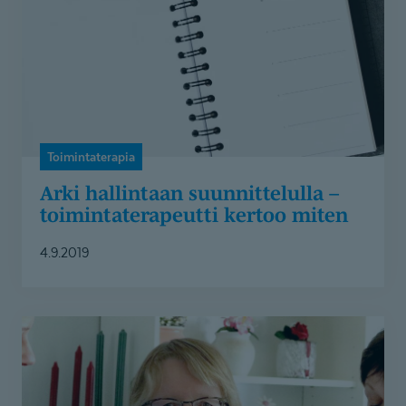
toimintaterapeutti
kertoo
miten
Toimintaterapia
Arki hallintaan suunnittelulla –
toimintate­ra­peutti kertoo miten
4.9.2019
Asiakastarina:
Kuntoutuksen
avulla
takaisin