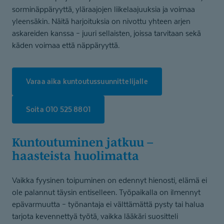
sorminäppäryyttä, yläraajojen liikelaajuuksia ja voimaa
yleensäkin. Näitä harjoituksia on nivottu yhteen arjen
askareiden kanssa – juuri sellaisten, joissa tarvitaan sekä
käden voimaa että näppäryyttä.
Varaa aika kuntoutussuunnittelijalle
Soita 010 525 8801
Kuntoutuminen jatkuu –
haasteista huolimatta
Vaikka fyysinen toipuminen on edennyt hienosti, elämä ei
ole palannut täysin entiselleen. Työpaikalla on ilmennyt
epävarmuutta – työnantaja ei välttämättä pysty tai halua
tarjota kevennettyä työtä, vaikka lääkäri suositteli