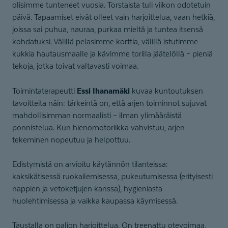
olisimme tunteneet vuosia. Torstaista tuli viikon odotetuin
päivä. Tapaamiset eivät olleet vain harjoittelua, vaan hetkiä,
joissa sai puhua, nauraa, purkaa mieltä ja tuntea itsensä
kohdatuksi. Välillä pelasimme korttia, välillä istutimme
kukkia hautausmaalle ja kävimme torilla jäätelöllä – pieniä
tekoja, jotka toivat valtavasti voimaa.
Essi Ihanamäki
Toimintaterapeutti
kuvaa kuntoutuksen
tavoitteita näin: tärkeintä on, että arjen toiminnot sujuvat
mahdollisimman normaalisti – ilman ylimääräistä
ponnistelua. Kun hienomotoriikka vahvistuu, arjen
tekeminen nopeutuu ja helpottuu.
Edistymistä on arvioitu käytännön tilanteissa:
kaksikätisessä ruokailemisessa, pukeutumisessa (erityisesti
nappien ja vetoketjujen kanssa), hygieniasta
huolehtimisessa ja vaikka kaupassa käymisessä.
Taustalla on paljon harjoittelua. On treenattu otevoimaa,