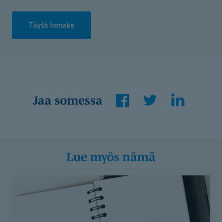
Täytä lomake
Facebook
Twitter
LinkedIn
Jaa somessa
Lue myös nämä
Arki
hallintaan
suunnittelulla
–