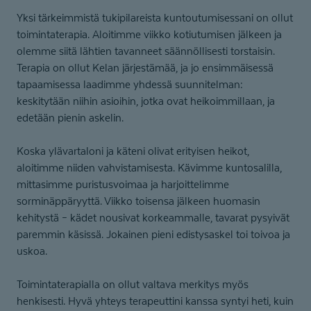
Yksi tärkeimmistä tukipilareista kuntoutumisessani on ollut
toimintaterapia. Aloitimme viikko kotiutumisen jälkeen ja
olemme siitä lähtien tavanneet säännöllisesti torstaisin.
Terapia on ollut Kelan järjestämää, ja jo ensimmäisessä
tapaamisessa laadimme yhdessä suunnitelman:
keskitytään niihin asioihin, jotka ovat heikoimmillaan, ja
edetään pienin askelin.
Koska ylävartaloni ja käteni olivat erityisen heikot,
aloitimme niiden vahvistamisesta. Kävimme kuntosalilla,
mittasimme puristusvoimaa ja harjoittelimme
sorminäppäryyttä. Viikko toisensa jälkeen huomasin
kehitystä – kädet nousivat korkeammalle, tavarat pysyivät
paremmin käsissä. Jokainen pieni edistysaskel toi toivoa ja
uskoa.
Toimintaterapialla on ollut valtava merkitys myös
henkisesti. Hyvä yhteys terapeuttini kanssa syntyi heti, kuin