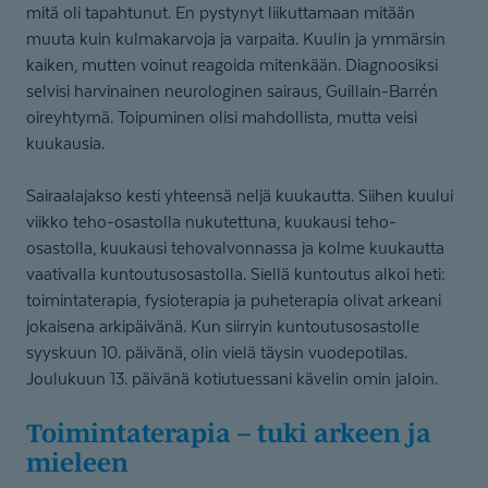
mitä oli tapahtunut. En pystynyt liikuttamaan mitään
muuta kuin kulmakarvoja ja varpaita. Kuulin ja ymmärsin
kaiken, mutten voinut reagoida mitenkään. Diagnoosiksi
selvisi harvinainen neurologinen sairaus, Guillain-Barrén
oireyhtymä. Toipuminen olisi mahdollista, mutta veisi
kuukausia.
Sairaalajakso kesti yhteensä neljä kuukautta. Siihen kuului
viikko teho-osastolla nukutettuna, kuukausi teho-
osastolla, kuukausi tehovalvonnassa ja kolme kuukautta
vaativalla kuntoutusosastolla. Siellä kuntoutus alkoi heti:
toimintaterapia, fysioterapia ja puheterapia olivat arkeani
jokaisena arkipäivänä. Kun siirryin kuntoutusosastolle
syyskuun 10. päivänä, olin vielä täysin vuodepotilas.
Joulukuun 13. päivänä kotiutuessani kävelin omin jaloin.
Toimintaterapia – tuki arkeen ja
mieleen