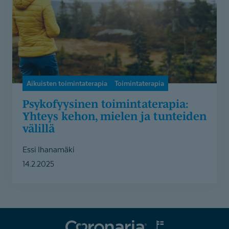
mielen
ja
tunteiden
välillä
Aikuisten toimintaterapia
Toimintaterapia
Psykofyysinen toimintate­rapia:
Yhteys kehon, mielen ja tunteiden
välillä
Essi Ihanamäki
14.2.2025