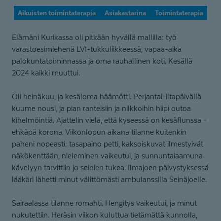
Aikuisten toimintaterapia
Asiakastarina
Toimintaterapia
Elämäni Kurikassa oli pitkään hyvällä mallilla: työ
varastoesimiehenä LVI-tukkuliikkeessä, vapaa-aika
palokuntatoiminnassa ja oma rauhallinen koti. Kesällä
2024 kaikki muuttui.
Oli heinäkuu, ja kesäloma häämötti. Perjantai-iltapäivällä
kuume nousi, ja pian ranteisiin ja nilkkoihin hiipi outoa
kihelmöintiä. Ajattelin vielä, että kyseessä on kesäflunssa –
ehkäpä korona. Viikonlopun aikana tilanne kuitenkin
paheni nopeasti: tasapaino petti, kaksoiskuvat ilmestyivät
näkökenttään, nieleminen vaikeutui, ja sunnuntaiaamuna
kävelyyn tarvittiin jo seinien tukea. Ilmajoen päivystyksessä
lääkäri lähetti minut välittömästi ambulanssilla Seinäjoelle.
Sairaalassa tilanne romahti. Hengitys vaikeutui, ja minut
nukutettiin. Heräsin viikon kuluttua tietämättä kunnolla,