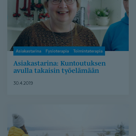
työelämään
Asiakastarina
Fysioterapia
Toimintaterapia
Asiakastarina: Kuntoutuksen
avulla takaisin työelämään
30.4.2019
Psykofyysinen
toimintaterapia:
Yhteys
kehon,