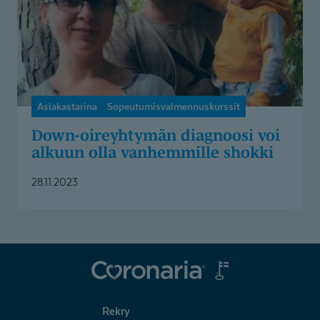
olla
vanhemmille
shokki
Asiakastarina
Sopeutumisvalmennuskurssit
Down-oireyhtymän diagnoosi voi
alkuun olla vanhemmille shokki
28.11.2023
Coronaria
Rekry