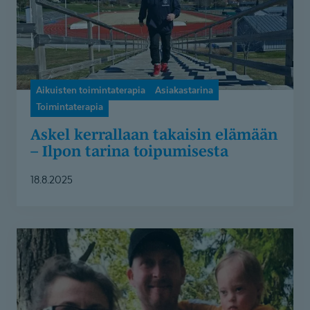
elämään
–
Ilpon
tarina
toipumisesta
Aikuisten toimintaterapia
Asiakastarina
Toimintaterapia
Askel kerrallaan takaisin elämään
– Ilpon tarina toipumisesta
18.8.2025
Down-
oireyhtymän
diagnoosi
voi
alkuun