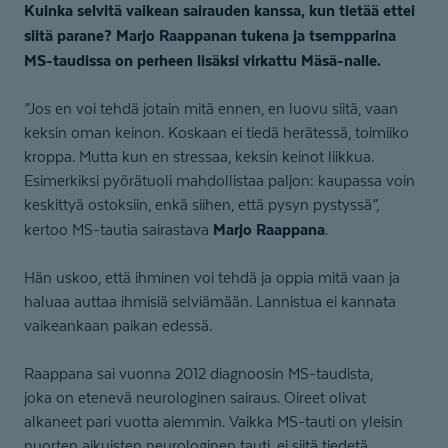
Kuinka selvitä vaikean sairauden kanssa, kun tietää ettei
siitä parane? Marjo Raappanan tukena ja tsempparina
MS-taudissa on perheen lisäksi virkattu Mäsä-nalle.
”Jos en voi tehdä jotain mitä ennen, en luovu siitä, vaan
keksin oman keinon. Koskaan ei tiedä herätessä, toimiiko
kroppa. Mutta kun en stressaa, keksin keinot liikkua.
Esimerkiksi pyörätuoli mahdollistaa paljon: kaupassa voin
keskittyä ostoksiin, enkä siihen, että pysyn pystyssä”,
Marjo Raappana
kertoo MS-tautia sairastava
.
Hän uskoo, että ihminen voi tehdä ja oppia mitä vaan ja
haluaa auttaa ihmisiä selviämään. Lannistua ei kannata
vaikeankaan paikan edessä.
Raappana sai vuonna 2012 diagnoosin MS-taudista,
joka on etenevä neurologinen sairaus. Oireet olivat
alkaneet pari vuotta aiemmin. Vaikka MS-tauti on yleisin
nuorten aikuisten neurologinen tauti, ei siitä tiedetä