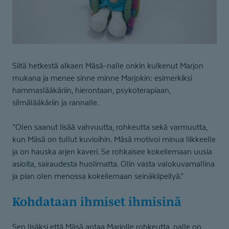
Siitä hetkestä alkaen Mäsä-nalle onkin kulkenut Marjon
mukana ja menee sinne minne Marjokin: esimerkiksi
hammaslääkäriin, hierontaan, psykoterapiaan,
silmälääkäriin ja rannalle.
”Olen saanut lisää vahvuutta, rohkeutta sekä varmuutta,
kun Mäsä on tullut kuvioihin. Mäsä motivoi minua liikkeelle
ja on hauska arjen kaveri. Se rohkaisee kokeilemaan uusia
asioita, sairaudesta huolimatta. Olin vasta valokuvamallina
ja pian olen menossa kokeilemaan seinäkiipeilyä.”
Kohdataan ihmiset ihmisinä
Sen lisäksi että Mäsä antaa Marjolle rohkeutta, nalle on