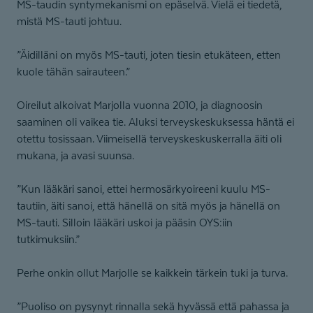
MS-taudin syntymekanismi on epäselvä. Vielä ei tiedetä,
mistä MS-tauti johtuu.
”Äidilläni on myös MS-tauti, joten tiesin etukäteen, etten
kuole tähän sairauteen.”
Oireilut alkoivat Marjolla vuonna 2010, ja diagnoosin
saaminen oli vaikea tie. Aluksi terveyskeskuksessa häntä ei
otettu tosissaan. Viimeisellä terveyskeskuskerralla äiti oli
mukana, ja avasi suunsa.
”Kun lääkäri sanoi, ettei hermosärkyoireeni kuulu MS-
tautiin, äiti sanoi, että hänellä on sitä myös ja hänellä on
MS-tauti. Silloin lääkäri uskoi ja pääsin OYS:iin
tutkimuksiin.”
Perhe onkin ollut Marjolle se kaikkein tärkein tuki ja turva.
”Puoliso on pysynyt rinnalla sekä hyvässä että pahassa ja