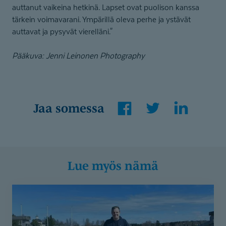
auttanut vaikeina hetkinä. Lapset ovat puolison kanssa
tärkein voimavarani. Ympärillä oleva perhe ja ystävät
auttavat ja pysyvät vierelläni."
Pääkuva: Jenni Leinonen Photography
Facebook
Twitter
LinkedIn
Jaa somessa
Lue myös nämä
Askel
kerrallaan
takaisin