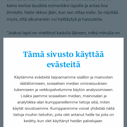
keino kertoa taudista esimerkiksi lapsille ja antaa iloa
ihmisille. Nalle rikkoo jään, kun sen ottaa esille. Se näyttää
myös, että aikuinenkin voi heittäytyä ja hassutella.
”Joskus lapsi on miettinyt kadulla ääneen, miksi minulla on
keppi ja hänen vanhempansa on hyssytellyt häntä. Olen
sitten kertonut, että käytän keppiä apuvälineenä, koska
Tämä sivusto käyttää
minulla huono tasapaino ja saatan muutoin kaatua vaikka
ojaan. Hyssyttely ja piilottelu ei ole hyvästä, vaan lasten on
evästeitä
hyvä oppia erilaisuutta ja siksi on tärkeää tuoda sitä julki.
Kohdataan ihmiset ihmisinä.”
Käytämme evästeitä tarjoamamme sisällön ja mainosten
räätälöimiseen, sosiaalisen median ominaisuuksien
Elämän edetessä Raappanan eteen voi tulla tilanne, ettei
tukemiseen ja verkkopalvelumme käytön analysoimiseen.
hän pysty kävelemään. Siksi hän kokee tärkeäksi antaa
Lisäksi jaamme sosiaalisen median, mainosalan ja
lapsilleen oikeanlaista esimerkkiä suhtautumisesta
analytiikka-alan kumppaneillemme tietoja siitä, miten
apuvälineisiin.
käytät sivustoamme. Kumppanimme voivat yhdistää näitä
tietoja muihin tietoihin, joita olet antanut heille tai joita on
kerätty, kun olet käyttänyt heidän palvelujaan.
”Vanhempana yritän opettaa lapsilleni, että vaikka kenellä