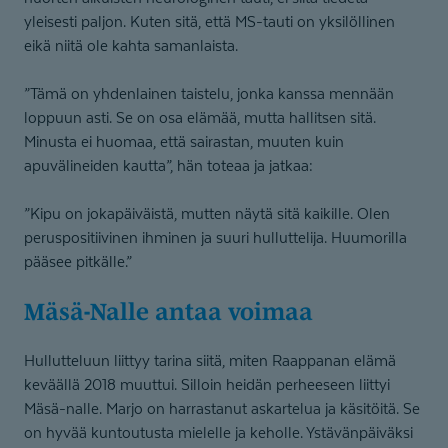
yleisesti paljon. Kuten sitä, että MS-tauti on yksilöllinen
eikä niitä ole kahta samanlaista.
”Tämä on yhdenlainen taistelu, jonka kanssa mennään
loppuun asti. Se on osa elämää, mutta hallitsen sitä.
Minusta ei huomaa, että sairastan, muuten kuin
apuvälineiden kautta”, hän toteaa ja jatkaa:
”Kipu on jokapäiväistä, mutten näytä sitä kaikille. Olen
peruspositiivinen ihminen ja suuri hulluttelija. Huumorilla
pääsee pitkälle.”
Mäsä-Nalle antaa voimaa
Hullutteluun liittyy tarina siitä, miten Raappanan elämä
keväällä 2018 muuttui. Silloin heidän perheeseen liittyi
Mäsä-nalle. Marjo on harrastanut askartelua ja käsitöitä. Se
on hyvää kuntoutusta mielelle ja keholle. Ystävänpäiväksi