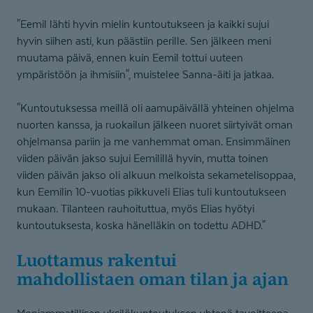
"Eemil lähti hyvin mielin kuntoutukseen ja kaikki sujui
hyvin siihen asti, kun päästiin perille. Sen jälkeen meni
muutama päivä, ennen kuin Eemil tottui uuteen
ympäristöön ja ihmisiin", muistelee Sanna-äiti ja jatkaa.
"Kuntoutuksessa meillä oli aamupäivällä yhteinen ohjelma
nuorten kanssa, ja ruokailun jälkeen nuoret siirtyivät oman
ohjelmansa pariin ja me vanhemmat oman. Ensimmäinen
viiden päivän jakso sujui Eemilillä hyvin, mutta toinen
viiden päivän jakso oli alkuun melkoista sekametelisoppaa,
kun Eemilin 10-vuotias pikkuveli Elias tuli kuntoutukseen
mukaan. Tilanteen rauhoituttua, myös Elias hyötyi
kuntoutuksesta, koska hänelläkin on todettu ADHD."
Luottamus rakentui
mahdollistaen oman tilan ja ajan