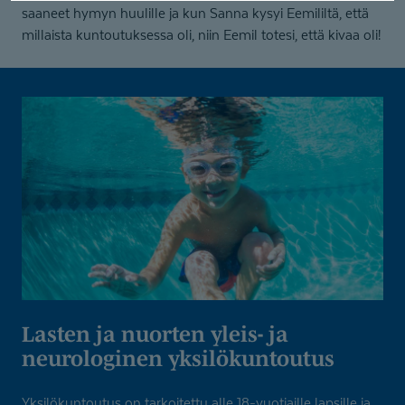
saaneet hymyn huulille ja kun Sanna kysyi Eemililtä, että
millaista kuntoutuksessa oli, niin Eemil totesi, että kivaa oli!
Lasten ja nuorten yleis- ja
neurologinen yksilökuntoutus
Yksilökuntoutus on tarkoitettu alle 18-vuotiaille lapsille ja