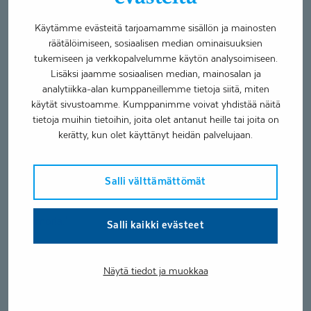
olivat todella hyviä ja olisin kuunnellut näitä
pidempäänkin. Sisältö oli mielenkiintoista ja huikeat
Käytämme evästeitä tarjoamamme sisällön ja mainosten
asiantuntijat osasivat kertoa asioista selkeästi. Esim. miksi
räätälöimiseen, sosiaalisen median ominaisuuksien
lapsi jumiutuu ja väsyy. Keskustelu oli soljuvaa ja
tukemiseen ja verkkopalvelumme käytön analysoimiseen.
vanhemmat saivat kaikkiin kysymyksiinsä vastaukset",
Lisäksi jaamme sosiaalisen median, mainosalan ja
sanoo Sanna ja jatkaa.
analytiikka-alan kumppaneillemme tietoja siitä, miten
käytät sivustoamme. Kumppanimme voivat yhdistää näitä
tietoja muihin tietoihin, joita olet antanut heille tai joita on
"Muilta vanhemmilta saatu vertaistuki oli ainutlaatuista,
kerätty, kun olet käyttänyt heidän palvelujaan.
sillä vain samassa veneessä oleva voi toista täysin
ymmärtää. Meillä oli mahtava vanhempien porukka ja oli
uskomatonta, miten vanhemmilla meni kaikki niin hyvin
Salli välttämättömät
yksiin, vaikka vakavien asioiden äärellä oltiin. Yhdessä
totesimmekin, että arkeen on tärkeätä löytää myös iloa ja
huumoria."
Salli kaikki evästeet
Kuntoutuksesta Sanna sai kotiin vietäväksi paitsi tietoa,
myös kevyemmän mielen vertaistuen ansiosta.
Näytä tiedot ja muokkaa
Kuntoutuksen lähestyessä päätöstään Eemil ei enää
sanonut, että en pysty, en kykene. Onnistumiset olivat