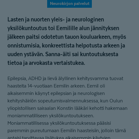
Neurokirjon palvelut
Lasten ja nuorten yleis- ja neurologinen
yksilökuntoutus toi Eemilille alun jännityksen
jälkeen paitsi odotetun tauon kouluarkeen, myös
onnistumisia, konkreettista helpotusta arkeen ja
uuden ystävän. Sanna-äiti sai kuntoutuksesta
tietoa ja arvokasta vertaistukea.
Epilepsia, ADHD ja lievä älyllinen kehitysvamma tuovat
haasteita 14-vuotiaan Eemilin arkeen. Eemil oli
aikaisemmin käynyt epilepsian ja neurologisen
kehityshäiriön sopeutumisvalmennuksessa, kun Oulun
yliopistollisen sairaalan Konstin lääkäri kehotti hakemaan
moniammatilliseen yksilökuntoutukseen.
Moniammatillisessa yksilökuntoutuksessa pääsisi
paremmin pureutumaan Eemilin haasteisiin, jolloin tämä
antaisi tarvittavaa lisätukea aikaisemmin käytyjen