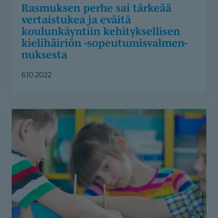
Rasmuksen perhe sai tärkeää
vertaistukea ja eväitä
koulunkäyntiin kehityksellisen
kielihäiriön -sopeutumis­val­men­
nuksesta
6.10.2022
Lasten
ja
nuorten
kuntoutusjaksoilla
voimaannutaan
ja
saadaan
monipuolista
tietoa