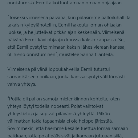
onnistumisia. Eemil alkoi luottamaan omaan ohjaajaan.
"Toiseksi viimeisenä päivänä, kun palasimme palloiluhallilta
takaisin kylpylähotelliin, Eemil hakeutui oman ohjaajan
luokse, ja he juttelivat pitkän ajan keskenään. Viimeisenä
päivänä Eemil kävi ohjaajan kanssa kaksin kaupassa. Se,
että Eemil pystyi toimimaan kaksin lähes vieraan kanssa,
oli hieno onnistuminen", muistelee Sanna tilanteita.
Viimeisenä päivänä loppukahveilla Eemil tutustui
samanikäiseen poikaan, jonka kanssa syntyi välittömästi
vahva yhteys.
"Pojilla oli paljon samoja mielenkiinnon kohteita, joten
yhteys löytyi todella nopeasti. Pojat vaihtoivat
yhteystietoja ja sopivat pitävänsä yhteyttä. Pitkän
välimatkan takia tapaamisia ei ole helppo järjestää.
Sovimmekin, että haemme kesälle tuettua lomaa samaan
paikkaan, jotta pojat pääsisivät jatkamaan juttuaan siitä,