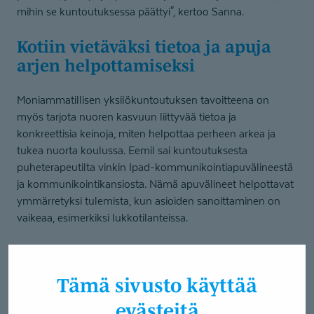
mihin se kuntoutuksessa päättyi", kertoo Sanna.
Kotiin vietäväksi tietoa ja apuja
arjen helpottamiseksi
Moniammatillisen yksilökuntoutuksen tavoitteena on
myös tarjota nuoren kasvuun liittyvää tietoa ja
konkreettisia keinoja, miten helpottaa perheen arkea ja
tukea nuorta koulussa. Eemil sai kuntoutuksesta
puheterapeutilta vinkin Ipad-kommunikointiapuvälineestä
ja kommunikointikansiosta. Nämä apuvälineet helpottavat
ymmärretyksi tulemista, kun asioiden sanoittaminen on
vaikeaa, esimerkiksi lukkotilanteissa.
Eemilin lisäksi myös Sanna sai kuntoutuksesta kotiin
viemisiä.
Tämä sivusto käyttää
"Iltapäiviksi vanhemmille järjestetyt asiantuntijaluennot
evästeitä