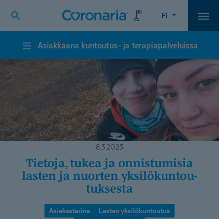
FI
Vali
Asiakkaana kuntoutus- ja terapiapalveluissa
Asiakkaana
kuntoutus-
ja
terapiapalveluissa
8.3.2023
Tietoja, tukea ja onnistumisia
lasten ja nuorten yksilökun­tou­
tuksesta
Asiakastarina
Lasten yksilökuntoutus