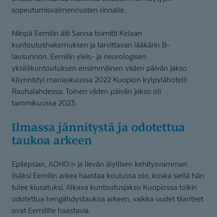
sopeutumisvalmennusten rinnalle.
Niinpä Eemilin äiti Sanna toimitti Kelaan
kuntoutushakemuksen ja tarvittavan lääkärin B-
lausunnon. Eemilin yleis- ja neurologisen
yksilökuntoutuksen ensimmäinen viiden päivän jakso
käynnistyi marraskuussa 2022 Kuopion kylpylähotelli
Rauhalahdessa. Toinen viiden päivän jakso oli
tammikuussa 2023.
Ilmassa jännitystä ja odotettua
taukoa arkeen
Epilepsian, ADHD:n ja lievän älyllisen kehitysvamman
lisäksi Eemilin arkea haastaa koulussa olo, koska siellä hän
tulee kiusatuksi. Alkava kuntoutusjakso Kuopiossa toikin
odotettua hengähdystaukoa arkeen, vaikka uudet tilanteet
ovat Eemilille haastavia.