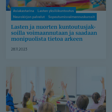
arkeen
Asiakastarina
Lasten yksilökuntoutus
Neurokirjon palvelut
Sopeutumisvalmennuskurssit
Lasten ja nuorten kuntoutus­jak­
soilla voimaannutaan ja saadaan
monipuolista tietoa arkeen
28.11.2023
Näillä
vinkeillä
tuet
nepsy-
lasta
ja
-
nuorta