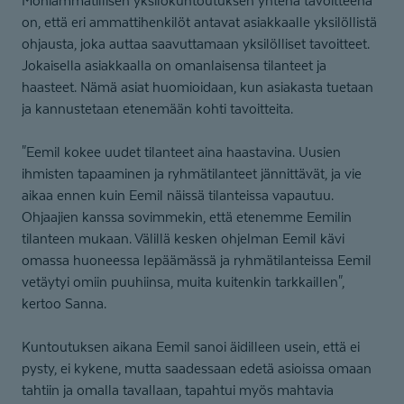
Moniammatillisen yksilökuntoutuksen yhtenä tavoitteena
on, että eri ammattihenkilöt antavat asiakkaalle yksilöllistä
ohjausta, joka auttaa saavuttamaan yksilölliset tavoitteet.
Jokaisella asiakkaalla on omanlaisensa tilanteet ja
haasteet. Nämä asiat huomioidaan, kun asiakasta tuetaan
ja kannustetaan etenemään kohti tavoitteita.
"Eemil kokee uudet tilanteet aina haastavina. Uusien
ihmisten tapaaminen ja ryhmätilanteet jännittävät, ja vie
aikaa ennen kuin Eemil näissä tilanteissa vapautuu.
Ohjaajien kanssa sovimmekin, että etenemme Eemilin
tilanteen mukaan. Välillä kesken ohjelman Eemil kävi
omassa huoneessa lepäämässä ja ryhmätilanteissa Eemil
vetäytyi omiin puuhiinsa, muita kuitenkin tarkkaillen",
kertoo Sanna.
Kuntoutuksen aikana Eemil sanoi äidilleen usein, että ei
pysty, ei kykene, mutta saadessaan edetä asioissa omaan
tahtiin ja omalla tavallaan, tapahtui myös mahtavia