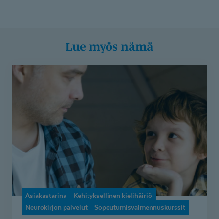
Lue myös nämä
Rasmuksen
perhe
sai
tärkeää
vertaistukea
ja
eväitä
koulunkäyntiin
kehityksellisen
kielihäiriön
-
Asiakastarina
Kehityksellinen kielihäiriö
sopeutumisvalmennuksesta
Neurokirjon palvelut
Sopeutumisvalmennuskurssit