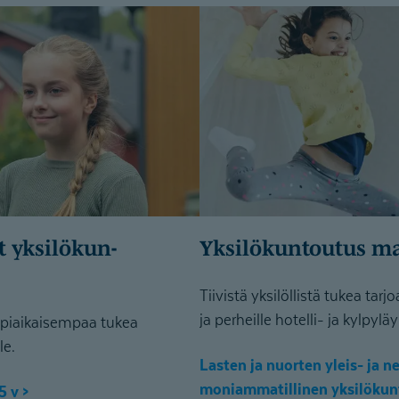
Yksilökun­toutus m
Tiivistä yksilöllistä tukea tar
ja perheille hotelli- ja kylpyl
mpiaikaisempaa tukea
le.
Lasten ja nuorten yleis- ja 
moniammatillinen yksilökunto
5 v >