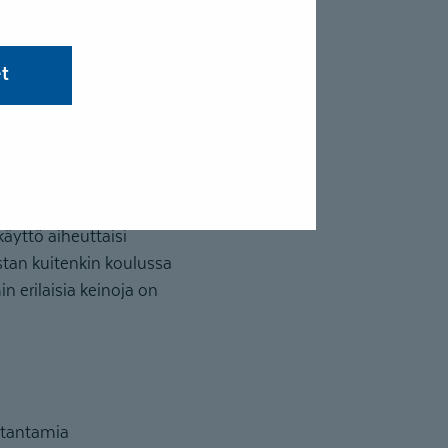
apsi saa koulussa
ärrystä ja
et
. Onkin tärkeää, että
vat vanhemmille
ana olevista
tyisi jostain
käyttö aiheuttaisi
stan kuitenkin koulussa
n erilaisia keinoja on
stantamia