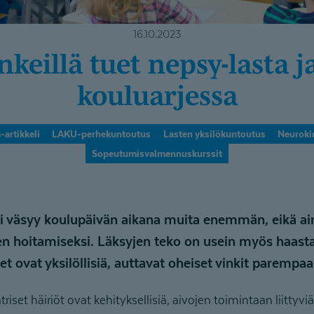
16.10.2023
kouluarjessa
-artikkeli
LAKU-perhekuntoutus
Lasten yksilökuntoutus
Neurokir
Sopeutumisvalmennuskurssit
ri väsyy koulupäivän aikana muita enemmän, eikä ai
den hoitamiseksi. Läksyjen teko on usein myös haast
eet ovat yksilöllisiä, auttavat oheiset vinkit paremp
iset häiriöt ovat kehityksellisiä, aivojen toimintaan liittyviä 