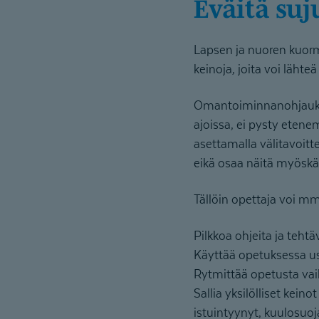
Eväitä s
Lapsen ja nuoren kuormi
keinoja, joita voi lähte
Omantoiminnanohjauksen
ajoissa, ei pysty eten
asettamalla välitavoit
eikä osaa näitä myöskä
Tällöin opettaja voi mm
Pilkkoa ohjeita ja tehtä
Käyttää opetuksessa use
Rytmittää opetusta vai
Sallia yksilölliset kein
istuintyynyt, kuulosuo