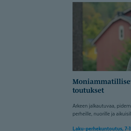
Moniammatilliset yksilökun­
toutukset
Arkeen jalkautuvaa, pide
perheille, nuorille ja aikuisil
Laku-perhekuntoutus, 7-1