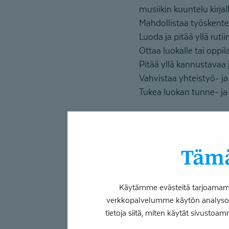
musiikin kuuntelu kirjal
Mahdollistaa työskentel
Luoda ja pitää yllä rutii
Ottaa luokalle tai oppil
Pitää yllä kannustavaa 
Vahvistaa yhteistyö- ja 
Tukea luokan tunne- ja 
Yllä olevia Coronarian
t
myös kotona. Tuominen 
sekä kouluyhteisö miel
Tämä
Käytämme evästeitä tarjoamamme
verkkopalvelumme käytön analysoim
tietoja siitä, miten käytät sivustoam