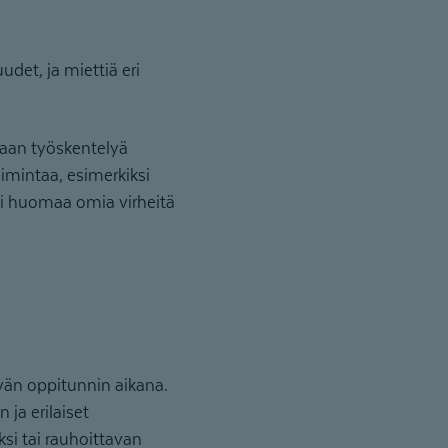
det, ja miettiä eri
aan työskentelyä
imintaa, esimerkiksi
ei huomaa omia virheitä
vän oppitunnin aikana.
 ja erilaiset
si tai rauhoittavan