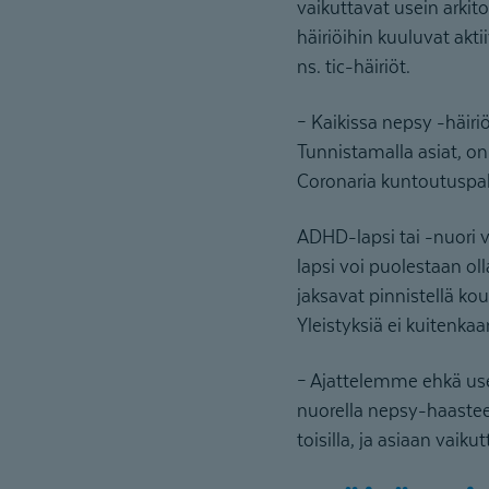
vaikuttavat usein arkit
häiriöihin kuuluvat akti
ns. tic-häiriöt.
– Kaikissa nepsy -häiriöi
Tunnistamalla asiat, on
Coronaria kuntoutuspa
ADHD-lapsi tai -nuori vo
lapsi voi puolestaan ol
jaksavat pinnistellä k
Yleistyksiä ei kuitenka
– Ajattelemme ehkä usein
nuorella nepsy-haasteet 
toisilla, ja asiaan vai