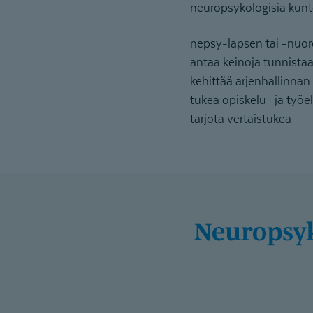
neuropsykologisia kunt
nepsy-lapsen tai -nuor
antaa keinoja tunnistaa
kehittää arjenhallinnan 
tukea opiskelu- ja työe
tarjota vertaistukea
Neuropsykiatrisen kuntoutuksen palvelumme