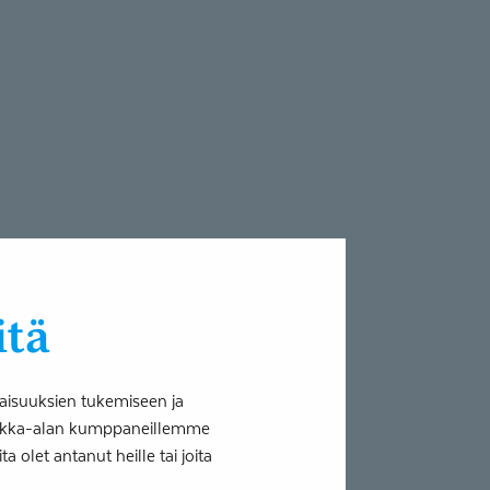
yödyntää soveltavasti
ilta omahoito-oppaista
itä
ttöönottoon ei
, riittää, että tuelle
aisuuksien tukemiseen ja
minen tietää, että
tiikka-alan kumppaneillemme
yttämisessä on
 olet antanut heille tai joita
einen vanhempien