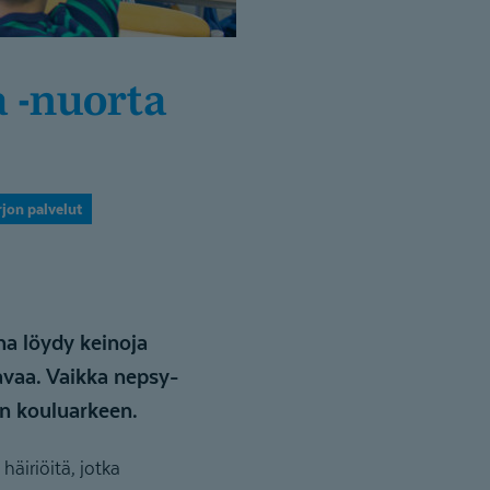
jon palvelut
na löydy keinoja
avaa. Vaikka nepsy-
aan kouluarkeen.
häiriöitä, jotka