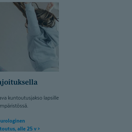
ajoituksella
joava kuntoutusjakso lapsille
äympäristössä.
neurologinen
utus, alle 25 v >