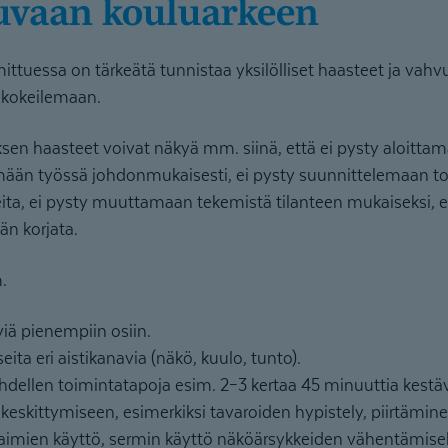
ujuvaan kouluarkeen
ttuessa on tärkeätä tunnistaa yksilölliset haasteet ja vahvuu
ä kokeilemaan.
 haasteet voivat näkyä mm. siinä, että ei pysty aloittam
emään työssä johdonmukaisesti, ei pysty suunnittelemaan to
teita, ei pysty muuttamaan tekemistä tilanteen mukaiseksi, 
än korjata.
.
viä pienempiin osiin.
ita eri aistikanavia (näkö, kuulo, tunto).
hdellen toimintatapoja esim. 2–3 kertaa 45 minuuttia kestä
ot keskittymiseen, esimerkiksi tavaroiden hypistely, piirtäminen
jaimien käyttö, sermin käyttö näköärsykkeiden vähentämisek