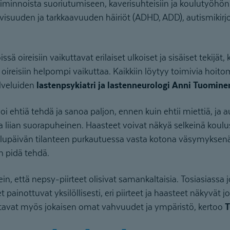
oiminnoista suoriutumiseen, kaverisuhteisiin ja koulutyöhön
ivisuuden ja tarkkaavuuden häiriöt (ADHD, ADD), autismikirjon
ssä oireisiin vaikuttavat erilaiset ulkoiset ja sisäiset tekijät, 
 oireisiin helpompi vaikuttaa. Kaikkiin löytyy toimivia hoit
lveluiden
lastenpsykiatri ja lastenneurologi
Anni Tuomine
i ehtiä tehdä ja sanoa paljon, ennen kuin ehtii miettiä, ja a
la liian suorapuheinen. Haasteet voivat näkyä selkeinä koulu
oulupäivän tilanteen purkautuessa vasta kotona väsymyksenä
an pidä tehdä.
, että nepsy-piirteet olisivat samankaltaisia. Tosiasiassa jo
painottuvat yksilöllisesti, eri piirteet ja haasteet näkyvät 
kuttavat myös jokaisen omat vahvuudet ja ympäristö, kertoo
T