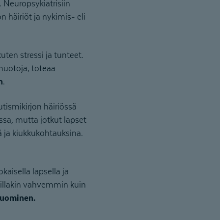
. Neuropsykiatrisiin
 häiriöt ja nykimis- eli
kuten stressi ja tunteet.
omuotoja, toteaa
n
.
utismikirjon häiriössä
ssa, mutta jotkut lapset
 ja kiukkukohtauksina.
kaisella lapsella ja
joillakin vahvemmin kuin
uominen.