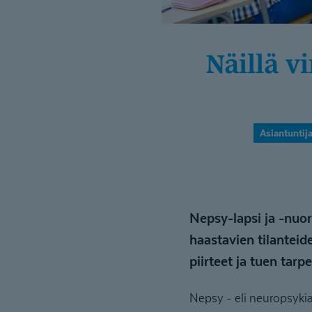
Näillä vinkeillä tuet nepsy-lasta ja -nuorta
Asiantuntija
Nepsy-lapsi ja -nuo
haastavien tilantei
piirteet ja tuen tarp
Nepsy - eli neuropsykiatr