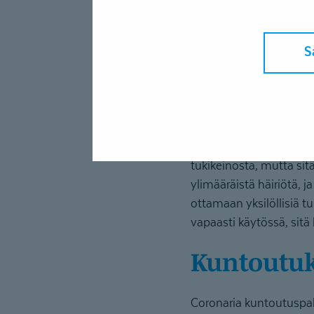
S
– Joskus on tullut vasta
tukikeinosta, mutta sitä
ylimääräistä häiriötä, 
ottamaan yksilöllisiä t
vapaasti käytössä, sit
Kuntoutu
Coronaria kuntoutuspal