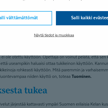
huoli on, ettei l
oikeanlaista ymm
alli välttämättömät
Salli kaikki eväste
riittävästi tukea
opettajat kerto
opetuksessa muk
Näytä tiedot ja muokkaa
tukikeinoista.
an myös tilanteita, joissa on ollut tiedossa, että oppilas hyö
 ei ole otettu käyttöön. Opettaja on voinut pelätä, että sen 
ja että useampikin haluaisi ottaa tukikeinon käyttöön. Kannu
ukikeinoja rohkeasti käyttöön. Mitä paremmin ja varhaisemmi
ä luontevampaa niiden käyttö on, toteaa
Tuominen.
ksesta tukea
velut järjestää kattavasti ympäri Suomen erilaisia Kelan ku