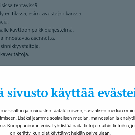
lisissa tehtävissä.
y eri tilassa, esim. avustajan kanssa.
neja.
aalle käyttöön palkkiojärjestelmä.
ja innostavaa asennetta.
sinnikkyystaitoja.
kaveritaitoja.
oimintaterapeutti Outi Sjöblomin
kokoamia vinkkejä voi h
suosittelee katsomaan lisätietoa mielenterveystalon sivu
en hyvinvoinnin tukena -kohdasta.
 sivusto käyttää eväste
Tukikeinojen käy
tarvita diagnoosia
 sisällön ja mainosten räätälöimiseen, sosiaalisen median omin
on tarvetta. Tuo
iseen. Lisäksi jaamme sosiaalisen median, mainosalan ja analy
tukikeinojen kä
me. Kumppanimme voivat yhdistää näitä tietoja muihin tietoihin, joita
on kerätty, kun olet käyttänyt heidän palvelujaan.
vaihtelua, ja yl