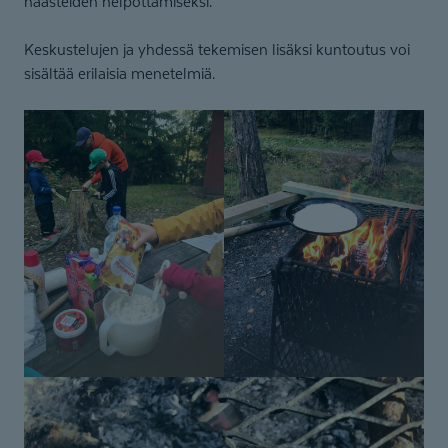
haasteiden helpottamiseksi.
Keskustelujen ja yhdessä tekemisen lisäksi kuntoutus voi
sisältää erilaisia menetelmiä.