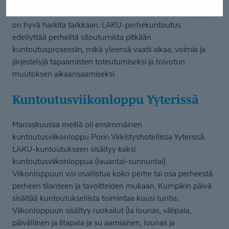
LAKU-perhekuntoutus ei poissulje tarvetta yksilöterapiaan
tai muihin tukimuotoihin, vaikkakin niiden päällekkäisyyttä
on hyvä harkita tarkkaan. LAKU-perhekuntoutus
edellyttää perheiltä sitoutumista pitkään
kuntoutusprosessiin, mikä yleensä vaatii aikaa, voimia ja
järjestelyjä tapaamisten toteutumiseksi ja toivotun
muutoksen aikaansaamiseksi.
Kuntoutus­vii­konloppu Yyterissä
Marraskuussa meillä oli ensimmäinen
kuntoutusviikonloppu Porin Virkistyshotellissa Yyterissä.
LAKU-kuntoutukseen sisältyy kaksi
kuntoutusviikonloppua (lauantai-sunnuntai).
Viikonloppuun voi osallistua koko perhe tai osa perheestä
perheen tilanteen ja tavoitteiden mukaan. Kumpikin päivä
sisältää kuntoutuksellista toimintaa kuusi tuntia.
Viikonloppuun sisältyy ruokailut (la lounas, välipala,
päivällinen ja iltapala ja su aamiainen, lounas ja