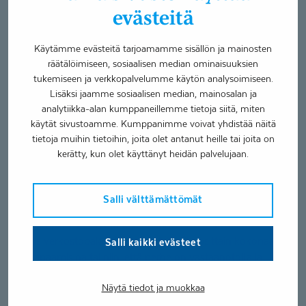
perhekuntoutus ei ole nepsy-valmennusta, ei
evästeitä
toimintaterapiaa tai perheterapiaa, vaikka näitä henkilöitä ja
tätä osaamista työryhmään kuuluukin. LAKU-
Käytämme evästeitä tarjoamamme sisällön ja mainosten
perhekuntoutus on perheterapiaan perustuvaa
räätälöimiseen, sosiaalisen median ominaisuuksien
moniammatillista kuntoutusta neuropsykiatrisen
tukemiseen ja verkkopalvelumme käytön analysoimiseen.
diagnoosin saaneelle lapselle tai nuorelle ja hänen
Lisäksi jaamme sosiaalisen median, mainosalan ja
perheelleen.
analytiikka-alan kumppaneillemme tietoja siitä, miten
käytät sivustoamme. Kumppanimme voivat yhdistää näitä
Sujuvalla yhteistyöllä on tärkeä
tietoja muihin tietoihin, joita olet antanut heille tai joita on
kerätty, kun olet käyttänyt heidän palvelujaan.
rooli kuntoutuksessa
Olennaisena osana kuntoutusta kuuluu perheelle
Salli välttämättömät
tärkeiden muiden tahojen kanssa tehtävä yhteistyö. Näistä
tärkeimpiä yhteistyötahoja on lähettävä taho ja koulu.
Myös verkostopalavereja on toteutettu osittain kokonaan
Salli kaikki evästeet
etätapaamisina tai niin, että perhe on vastaanotolla ja
LAKU-työryhmästä työpari etänä mukana.
Näytä tiedot ja muokkaa