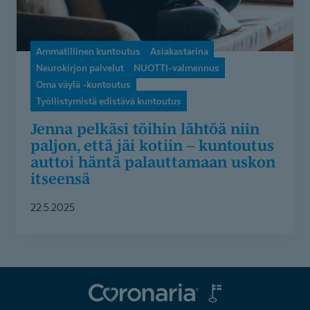
kotiin
–
kuntoutus
Ammatillinen kuntoutus
Asiakastarina
auttoi
Neurokirjon palvelut
NUOTTI-valmennus
häntä
Oma väylä -kuntoutus
palauttamaan
Työllistymistä edistävä kuntoutus
uskon
itseensä
Jenna pelkäsi töihin lähtöä niin
paljon, että jäi kotiin – kuntoutus
auttoi häntä palauttamaan uskon
itseensä
22.5.2025
Coronaria