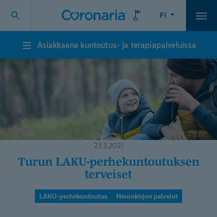
FI
Vali
Asiakkaana kuntoutus- ja terapiapalveluissa
Asiakkaana
kuntoutus-
ja
terapiapalveluissa
23.3.2021
Turun LAKU-perhe­kun­tou­tuksen
terveiset
LAKU-perhekuntoutus
Neurokirjon palvelut