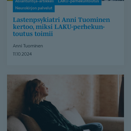
Asiantuntija-artikkeli
LAKU-perhekuntoutus
Neurokirjon palvelut
Lastenpsy­kiatri Anni Tuominen
kertoo, miksi LAKU-perhe­kun­
toutus toimii
Anni Tuominen
11.10.2024
Jenna
pelkäsi
töihin
lähtöä
niin
paljon,
että
jäi