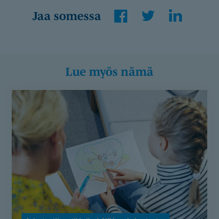
Facebook
Twitter
LinkedIn
Jaa somessa
Lue myös nämä
Lastenpsykiatri
Anni
Tuominen
kertoo,
miksi
LAKU-
perhekuntoutus
toimii