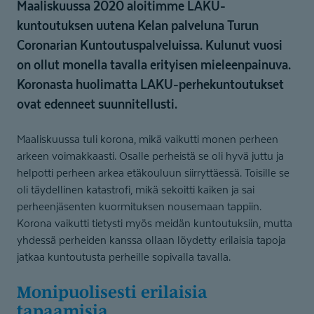
Maaliskuussa 2020 aloitimme LAKU-
kuntoutuksen uutena Kelan palveluna Turun
Coronarian Kuntoutuspalveluissa. Kulunut vuosi
on ollut monella tavalla erityisen mieleenpainuva.
Koronasta huolimatta LAKU-perhekuntoutukset
ovat edenneet suunnitellusti.
Maaliskuussa tuli korona, mikä vaikutti monen perheen
arkeen voimakkaasti. Osalle perheistä se oli hyvä juttu ja
helpotti perheen arkea etäkouluun siirryttäessä. Toisille se
oli täydellinen katastrofi, mikä sekoitti kaiken ja sai
perheenjäsenten kuormituksen nousemaan tappiin.
Korona vaikutti tietysti myös meidän kuntoutuksiin, mutta
yhdessä perheiden kanssa ollaan löydetty erilaisia tapoja
jatkaa kuntoutusta perheille sopivalla tavalla.
Monipuolisesti erilaisia
tapaamisia