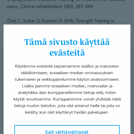
palsy
. Clinical rehabilitation
, 19(3), 283–289.
Özal C, Turker D, Korkem D. 2016. Strength Training in
People with Cerebral Palsy. Cerebral palsy current
steps,
Intec open
, 2016, September 21st
Tämä sivusto käyttää
evästeitä
Tutustu lasten fysiotera­peut­
Käytämme evästeitä tarjoamamme sisällön ja mainosten
teihimme Vaasassa
räätälöimiseen, sosiaalisen median ominaisuuksien
tukemiseen ja verkkopalvelumme käytön analysoimiseen.
Janne
Lisäksi jaamme sosiaalisen median, mainosalan ja
Ylinen
analytiikka-alan kumppaneillemme tietoja siitä, miten
käytät sivustoamme. Kumppanimme voivat yhdistää näitä
tietoja muihin tietoihin, joita olet antanut heille tai joita on
kerätty, kun olet käyttänyt heidän palvelujaan.
Salli välttämättömät