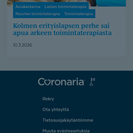
Asiakastarina
Lasten toimintaterapia
Nuorten toimintaterapia
Toimintaterapia
Kolmen erityislapsen perhe sai
apua arkeen toimintate­rapiasta
10.3.2026
Coronaria
Rekry
Ota yhteyttä
Tietosuojakäytäntömme
Muuta evästeasetuksia