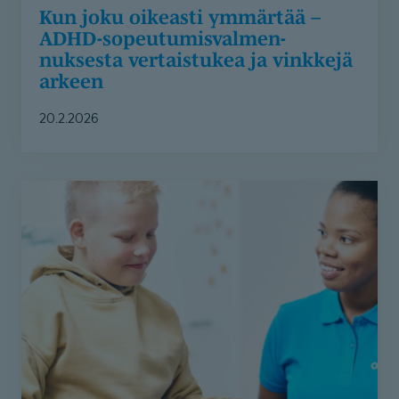
Kun joku oikeasti ymmärtää –
ADHD-sopeu­tu­mis­val­men­
nuksesta vertaistukea ja vinkkejä
arkeen
20.2.2026
Kolmen
erityislapsen
perhe
sai
apua
arkeen
toimintaterapiasta