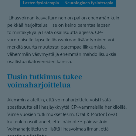
Lasten fysioterapia
Neurologinen fysioterapia
Lihasvoiman kasvattaminen on paljon enemmän kuin
pelkkää harjoittelua – se on keino parantaa lapsen
toimintakykyä ja lisätä osallisuutta arjessa. CP-
vammaiselle lapselle lihasvoiman lisääntyminen voi
merkitä suurta muutosta: parempaa liikkumista,
vähemmän väsymystä ja enemmän mahdollisuuksia
osallistua ikätovereiden kanssa.
Uusin tutkimus tukee
voimaharjoittelua
Aiemmin ajateltiin, että voimaharjoittelu voisi lisätä
spastisuutta eli lihasjäykkyyttä CP-vammaisilla henkilöillä.
Viime vuosien tutkimukset (esim. Özal & Morton) ovat
kuitenkin osoittaneet, ettei näin ole – päinvastoin.
Voimaharjoittelu voi lisätä lihasvoimaa ilman, että