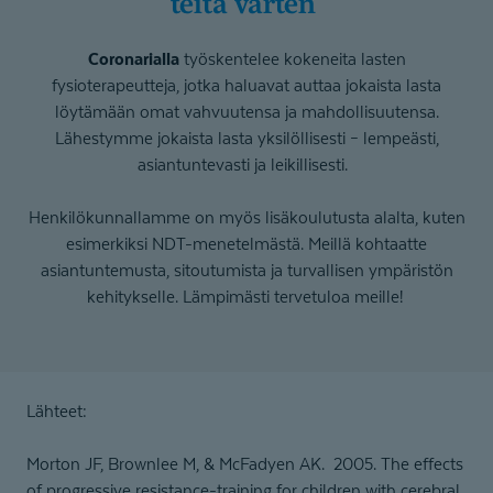
teitä varten
Coronarialla
työskentelee kokeneita lasten
fysioterapeutteja, jotka haluavat auttaa jokaista lasta
löytämään omat vahvuutensa ja mahdollisuutensa.
Lähestymme jokaista lasta yksilöllisesti – lempeästi,
asiantuntevasti ja leikillisesti.
Henkilökunnallamme on myös lisäkoulutusta alalta, kuten
esimerkiksi NDT-menetelmästä. Meillä kohtaatte
asiantuntemusta, sitoutumista ja turvallisen ympäristön
kehitykselle. Lämpimästi tervetuloa meille!
Lähteet:
Morton JF, Brownlee M, & McFadyen AK. 2005. The effects
of progressive resistance-training for children with cerebral