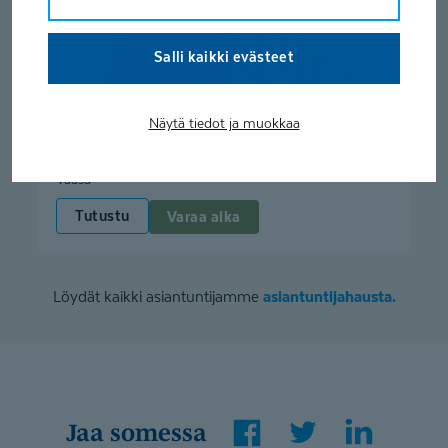
Salli kaikki evästeet
Näytä tiedot ja muokkaa
Janne Ylinen
Fysioterapeutti
Vaasa
Tutustu
Varaa aika
asiantuntijahausta.
Löydät kaikki asiantuntijamme
Facebook
Twitter
LinkedIn
Jaa somessa