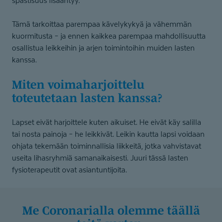
spastisuus lisääntyy.
Tämä tarkoittaa parempaa kävelykykyä ja vähemmän
kuormitusta – ja ennen kaikkea parempaa mahdollisuutta
osallistua leikkeihin ja arjen toimintoihin muiden lasten
kanssa.
Miten voimaharjoittelu
toteutetaan lasten kanssa?
Lapset eivät harjoittele kuten aikuiset. He eivät käy salilla
tai nosta painoja – he leikkivät. Leikin kautta lapsi voidaan
ohjata tekemään toiminnallisia liikkeitä, jotka vahvistavat
useita lihasryhmiä samanaikaisesti. Juuri tässä lasten
fysioterapeutit ovat asiantuntijoita.
Me Coronarialla olemme täällä