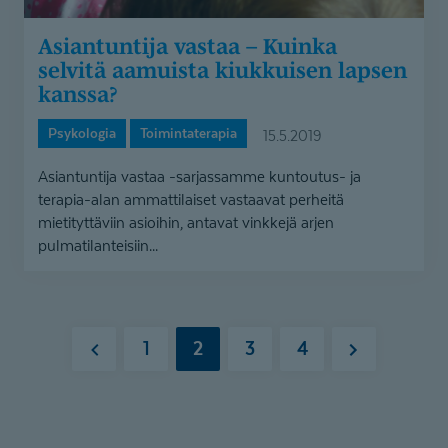
Asiantuntija vastaa – Kuinka
selvitä aamuista kiukkuisen lapsen
kanssa?
Psykologia
Toimintaterapia
15.5.2019
Asiantuntija vastaa -sarjassamme kuntoutus- ja
terapia-alan ammattilaiset vastaavat perheitä
mietityttäviin asioihin, antavat vinkkejä arjen
pulmatilanteisiin...
1
2
3
4
Edellinen
Seuraava