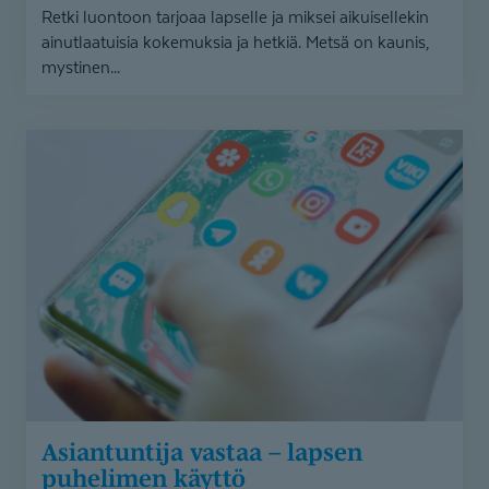
Retki luontoon tarjoaa lapselle ja miksei aikuisellekin
ainutlaatuisia kokemuksia ja hetkiä. Metsä on kaunis,
mystinen...
Asiantuntija
vastaa
–
lapsen
puhelimen
käyttö
Asiantuntija vastaa – lapsen
puhelimen käyttö