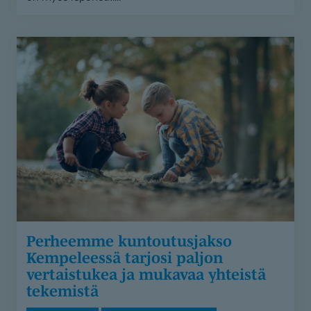
Perheemme
kuntoutusjakso
Kempeleessä
tarjosi
paljon
vertaistukea
ja
mukavaa
yhteistä
tekemistä
Perheemme kuntoutusjakso
Kempeleessä tarjosi paljon
vertaistukea ja mukavaa yhteistä
tekemistä