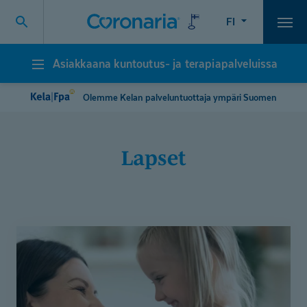
FI
Vali
Asiakkaana kuntoutus- ja terapiapalveluissa
Asiakkaana
kuntoutus-
ja
Olemme Kelan palveluntuottaja ympäri Suomen
terapiapalveluissa
lapset
Kelan
maksuttomissa
kuntoutuksissa
koko
perhe