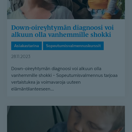
Down-oireyhtymän diagnoosi voi
alkuun olla vanhemmille shokki
Asiakastarina
Sopeutumisvalmennuskurssit
28.11.2023
Down-oireyhtymän diagnoosi voi alkuun olla
vanhemmille shokki – Sopeutumisvalmennus tarjoaa
vertaistukea ja voimavaroja uuteen
elämäntilanteeseen....
Diagnoosi
Lassin
lievästä
kehitysvammasta