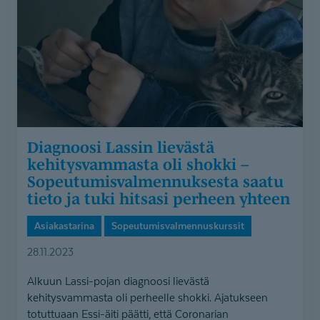
oli
shokki
–
Sopeutumisvalmennuksesta
saatu
tieto
ja
tuki
Diagnoosi Lassin lievästä
hitsasi
kehitysvammasta oli shokki –
perheen
Sopeutumis­val­men­nuksesta saatu
yhteen
tieto ja tuki hitsasi perheen yhteen
Asiakastarina
Sopeutumisvalmennuskurssit
28.11.2023
Alkuun Lassi-pojan diagnoosi lievästä
kehitysvammasta oli perheelle shokki. Ajatukseen
totuttuaan Essi-äiti päätti, että Coronarian