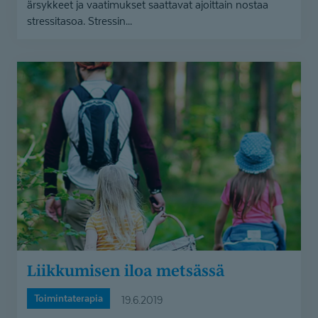
ärsykkeet ja vaatimukset saattavat ajoittain nostaa
stressitasoa. Stressin...
Liikkumisen
iloa
metsässä
Liikkumisen iloa metsässä
Toimintaterapia
19.6.2019