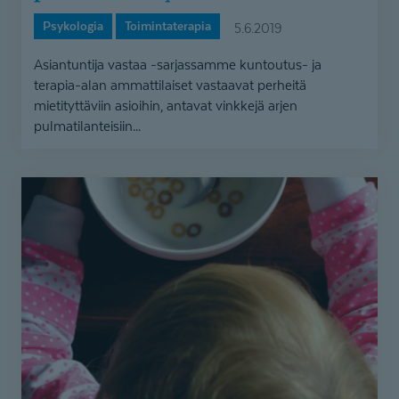
Psykologia
Toimintaterapia
5.6.2019
Asiantuntija vastaa -sarjassamme kuntoutus- ja
terapia-alan ammattilaiset vastaavat perheitä
mietityttäviin asioihin, antavat vinkkejä arjen
pulmatilanteisiin...
Asiantuntija
vastaa
–
Kuinka
selvitä
aamuista
kiukkuisen
lapsen
kanssa?