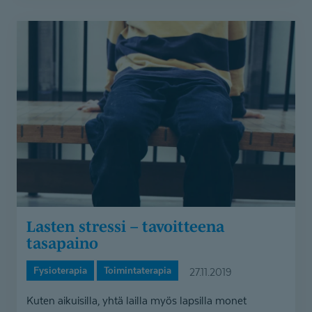
Lasten
stressi
–
tavoitteena
tasapaino
Lasten stressi – tavoitteena
tasapaino
Fysioterapia
Toimintaterapia
27.11.2019
Kuten aikuisilla, yhtä lailla myös lapsilla monet