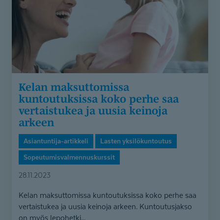
saa
vertaistukea
ja
uusia
keinoja
arkeen
Kelan maksuttomissa
kuntoutuksissa koko perhe saa
vertaistukea ja uusia keinoja
arkeen
Asiantuntija-artikkeli
Lasten yksilökuntoutus
Sopeutumisvalmennuskurssit
28.11.2023
Kelan maksuttomissa kuntoutuksissa koko perhe saa
vertaistukea ja uusia keinoja arkeen. Kuntoutusjakso
on myös lepohetki...