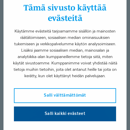
Asiakastarina
Lasten yksilökuntoutus
Tämä sivusto käyttää
Neurokirjon palvelut
evästeitä
Sopeutumisvalmennuskurssit
28.11.2023
Käytämme evästeitä tarjoamamme sisällön ja mainosten
räätälöimiseen, sosiaalisen median ominaisuuksien
Lasten ja nuorten sopeutumisvalmennuskursseilla ja
tukemiseen ja verkkopalvelumme käytön analysoimiseen.
yksilöllisillä kuntoutusjaksoilla voimaannutaan ja
Lisäksi jaamme sosiaalisen median, mainosalan ja
saadaan monipuolista tietoa arkeen. Hurskaisen
analytiikka-alan kumppaneillemme tietoja siitä, miten
seitsenlapsisessa...
käytät sivustoamme. Kumppanimme voivat yhdistää näitä
tietoja muihin tietoihin, joita olet antanut heille tai joita on
kerätty, kun olet käyttänyt heidän palvelujaan.
Kun
perheessä
Salli välttämättömät
on
autismikirjon
lapsi,
Salli kaikki evästeet
pienetkin
säädöt