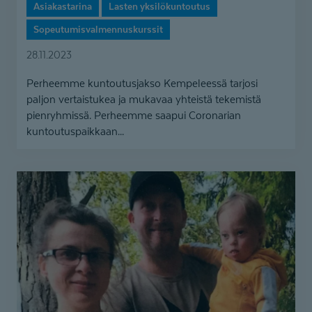
Asiakastarina
Lasten yksilökuntoutus
Sopeutumisvalmennuskurssit
28.11.2023
Perheemme kuntoutusjakso Kempeleessä tarjosi
paljon vertaistukea ja mukavaa yhteistä tekemistä
pienryhmissä. Perheemme saapui Coronarian
kuntoutuspaikkaan...
Down-
oireyhtymän
diagnoosi
voi
alkuun
olla
vanhemmille
shokki