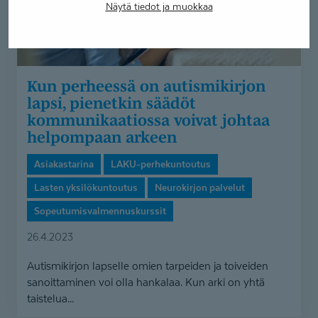
kommunikaatiossa
Näytä tiedot ja muokkaa
voivat
johtaa
helpompaan
arkeen
Kun perheessä on autismikirjon
lapsi, pienetkin säädöt
kommunikaa­tiossa voivat johtaa
helpompaan arkeen
Asiakastarina
LAKU-perhekuntoutus
Lasten yksilökuntoutus
Neurokirjon palvelut
Sopeutumisvalmennuskurssit
26.4.2023
Autismikirjon lapselle omien tarpeiden ja toiveiden
sanoittaminen voi olla hankalaa. Kun arki on yhtä
taistelua...