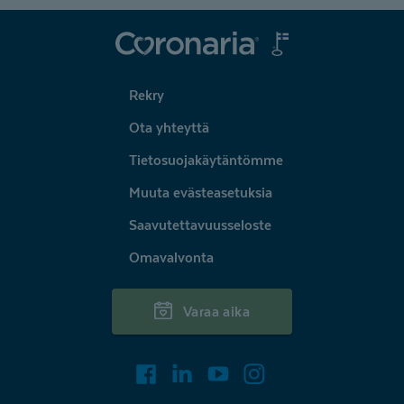
Coronaria
Rekry
Ota yhteyttä
Tietosuojakäytäntömme
Muuta evästeasetuksia
Saavutettavuusseloste
Omavalvonta
Varaa aika
Facebook
LinkedIn
Youtube
Instagram