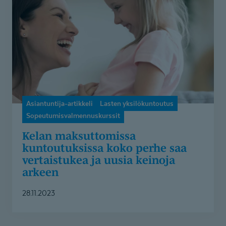
koko
perhe
saa
vertaistukea
ja
uusia
keinoja
arkeen
Asiantuntija-artikkeli
Lasten yksilökuntoutus
Sopeutumisvalmennuskurssit
Kelan maksuttomissa
kuntoutuksissa koko perhe saa
vertaistukea ja uusia keinoja
arkeen
28.11.2023