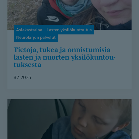
yksilökuntoutuksesta
Asiakastarina
Lasten yksilökuntoutus
Neurokirjon palvelut
Tietoja, tukea ja onnistumisia
lasten ja nuorten yksilökun­tou­
tuksesta
8.3.2023
Diagnoosi
Lassin
lievästä
kehitysvammasta
oli