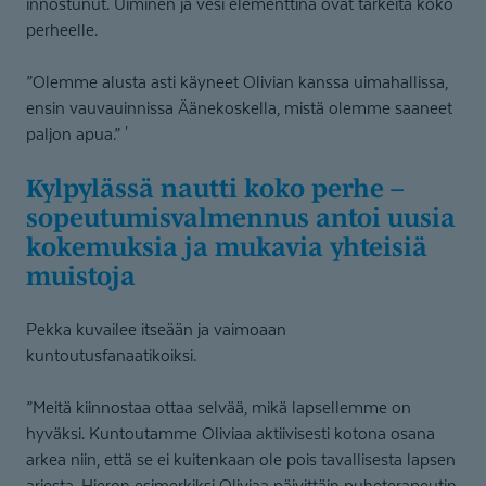
innostunut. Uiminen ja vesi elementtinä ovat tärkeitä koko
perheelle.
”Olemme alusta asti käyneet Olivian kanssa uimahallissa,
ensin vauvauinnissa Äänekoskella, mistä olemme saaneet
paljon apua.” '
Kylpylässä nautti koko perhe –
sopeutumis­val­mennus antoi uusia
kokemuksia ja mukavia yhteisiä
muistoja
Pekka kuvailee itseään ja vaimoaan
kuntoutusfanaatikoiksi.
”Meitä kiinnostaa ottaa selvää, mikä lapsellemme on
hyväksi. Kuntoutamme Oliviaa aktiivisesti kotona osana
arkea niin, että se ei kuitenkaan ole pois tavallisesta lapsen
arjesta. Hieron esimerkiksi Oliviaa päivittäin puheterapeutin