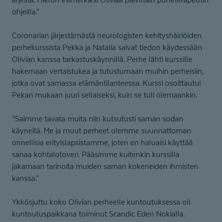
ohjeilla.”
Coronarian järjestämästä neurologisten kehityshäiriöiden
perhekurssista Pekka ja Natalia saivat tiedon käydessään
Olivian kanssa tarkastuskäynnillä. Perhe lähti kurssille
hakemaan vertaistukea ja tutustumaan muihin perheisiin,
jotka ovat samassa elämäntilanteessa. Kurssi osoittautui
Pekan mukaan juuri sellaiseksi, kuin se tuli olemaankin.
”Saimme tavata muita niin kutsutusti saman sodan
käyneitä. Me ja muut perheet olemme suunnattoman
onnellisia erityislapsistamme, joten en haluaisi käyttää
sanaa kohtalotoveri. Pääsimme kuitenkin kurssilla
jakamaan tarinoita muiden saman kokeneiden ihmisten
kanssa.”
Ykkösjuttu koko Olivian perheelle kuntoutuksessa oli
kuntoutuspaikkana toiminut Scandic Eden Nokialla.