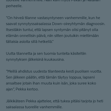
perheelle.
”On hirveä tilanne vastasyntyneen vanhemmille, kun he
saavat synnytyssairaalassa Down-oireyhtymän diagnoosin.
Itsestäkin tuntui, että lapsen syntymän olisi pitänyt olla
elämän onnellisin päivä, niin sitten joutuikin miettimään
tällaisia asioita sillä hetkellä.”
Uutta tilannetta ja sen tuomia tunteita käsiteltiin
synnytyksen jälkeisinä kuukausina.
”Meillä ahdistus uudesta tilanteesta kesti puolisen vuotta.
Sen jälkeen päätin, että tämän täytyy loppua, lapseni
ansaitsee jotain ihan muuta kuin isän, joka suree koko
ajan”, Pekka kertoo.
Jälkikäteen Pekka ajattelee, että tukea pitäisi tarjota jo heti
sairaalassa tuoreille vanhemmille.