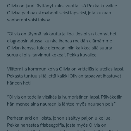
Olivia on juuri täyttänyt kaksi vuotta. Isä Pekka kuvailee
Oliviaa parhaaksi mahdolliseksi lapseksi, jota kukaan
vanhempi voisi toivoa.
”Olivia on täynnä rakkautta ja iloa. Jos olisin tiennyt heti
diagnoosin alussa, kuinka ihanaa meidän elämämme
Olivian kanssa tulee olemaan, niin kaikkea sitä suurta
surua ei olisi tarvinnut kokea”, Pekka kuvailee.
Viittomilla kommunikoiva Olivia on yritteliäs ja utelias lapsi.
Pekasta tuntuu siltä, että kaikki Olivian tapaavat ihastuvat
häneen heti.
”Olivia on todella vitsikäs ja humoristinen lapsi. Päiväkotiin
hän menee aina nauraen ja lähtee myös nauraen pois.”
Perheen arki on iloista, johon sisältyy paljon ulkoilua.
Pekka harrastaa frisbeegolfia, josta myös Olivia on