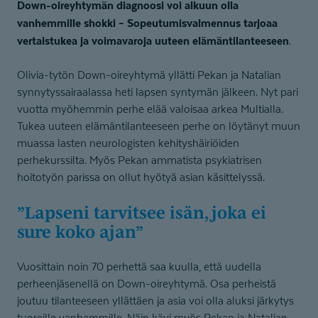
Down-oireyhtymän diagnoosi voi alkuun olla
vanhemmille shokki – Sopeutumisvalmennus tarjoaa
vertaistukea ja voimavaroja uuteen elämäntilanteeseen
.
Olivia-tytön Down-oireyhtymä yllätti Pekan ja Natalian
synnytyssairaalassa heti lapsen syntymän jälkeen. Nyt pari
vuotta myöhemmin perhe elää valoisaa arkea Multialla.
Tukea uuteen elämäntilanteeseen perhe on löytänyt muun
muassa lasten neurologisten kehityshäiriöiden
perhekurssilta. Myös Pekan ammatista psykiatrisen
hoitotyön parissa on ollut hyötyä asian käsittelyssä.
”Lapseni tarvitsee isän, joka ei
sure koko ajan”
Vuosittain noin 70 perhettä saa kuulla, että uudella
perheenjäsenellä on Down-oireyhtymä. Osa perheistä
joutuu tilanteeseen yllättäen ja asia voi olla aluksi järkytys
tuoreille vanhemmille. Näin kävi myös Pekan ja Natalian