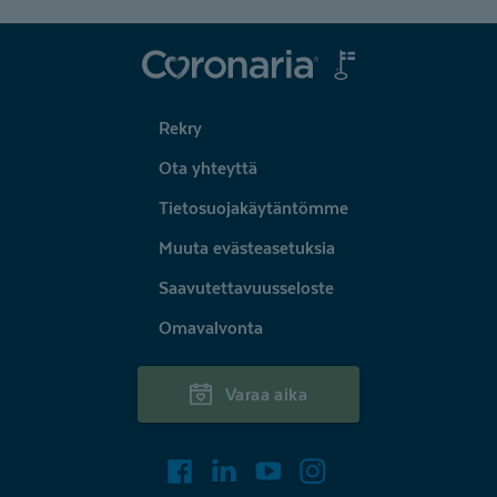
Coronaria
Rekry
Ota yhteyttä
Tietosuojakäytäntömme
Muuta evästeasetuksia
Saavutettavuusseloste
Omavalvonta
Varaa aika
Facebook
LinkedIn
Youtube
Instagram