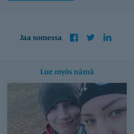
Facebook
Twitter
LinkedIn
Jaa somessa
Lue myös nämä
Tietoja,
tukea
ja
onnistumisia
lasten
ja
nuorten