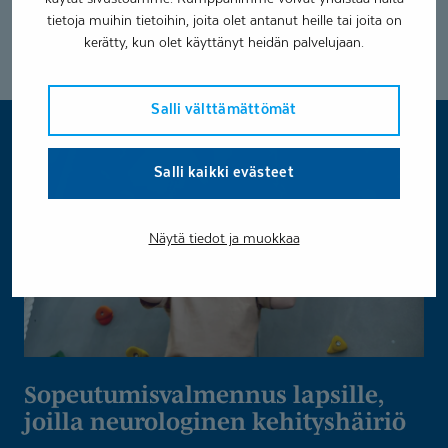
kehystettynä. Kurssilla vietetty aika oli meille iloista ja
tietoja muihin tietoihin, joita olet antanut heille tai joita on
rentouttavaa, joten tunnelmiin voi palata aina kuvia
kerätty, kun olet käyttänyt heidän palvelujaan.
katsomalla”, Pekka hymyilee.
Salli välttämättömät
Salli kaikki evästeet
Näytä tiedot ja muokkaa
Sopeutumis­val­mennus lapsille,
joilla neurologinen kehityshäiriö