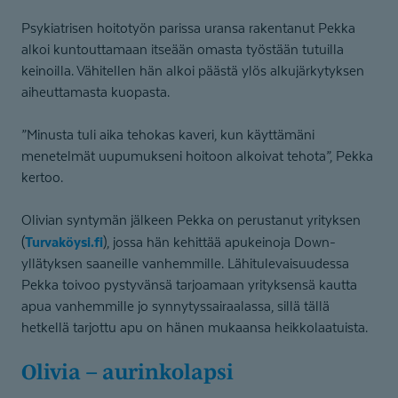
Psykiatrisen hoitotyön parissa uransa rakentanut Pekka
alkoi kuntouttamaan itseään omasta työstään tutuilla
keinoilla. Vähitellen hän alkoi päästä ylös alkujärkytyksen
aiheuttamasta kuopasta.
”Minusta tuli aika tehokas kaveri, kun käyttämäni
menetelmät uupumukseni hoitoon alkoivat tehota”, Pekka
kertoo.
Olivian syntymän jälkeen Pekka on perustanut yrityksen
Turvaköysi.fi
(
), jossa hän kehittää apukeinoja Down-
yllätyksen saaneille vanhemmille. Lähitulevaisuudessa
Pekka toivoo pystyvänsä tarjoamaan yrityksensä kautta
apua vanhemmille jo synnytyssairaalassa, sillä tällä
hetkellä tarjottu apu on hänen mukaansa heikkolaatuista.
Olivia – aurinkolapsi