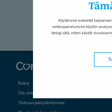
Tämä
Käytämme evästeitä tarjoamamme
verkkopalvelumme käytön analysoim
tietoja siitä, miten käytät sivustoam
S
Coronaria
Rekry
Ota yhteyttä
Tietosuojakäytäntömme