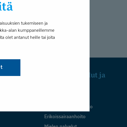
itä
 monialaisia ongelmia, joiden
 työllistyviä...
aisuuksien tukemiseen ja
tiikka-alan kumppaneillemme
 olet antanut heille tai joita
et
Julkiset palvelut ja
yrityksille
ykoterapia
Julkiset palvelut
Perusterveydenhuolto
Erikoissairaanhoito
Mielen palvelut