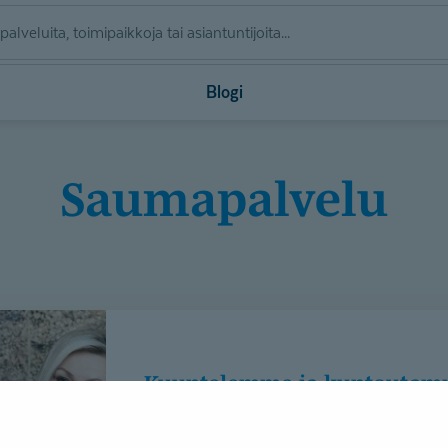
Blogi
saumapalvelu
Kuuntelemme ja kuntouta
Ammatillinen kuntoutus
11.9.2019