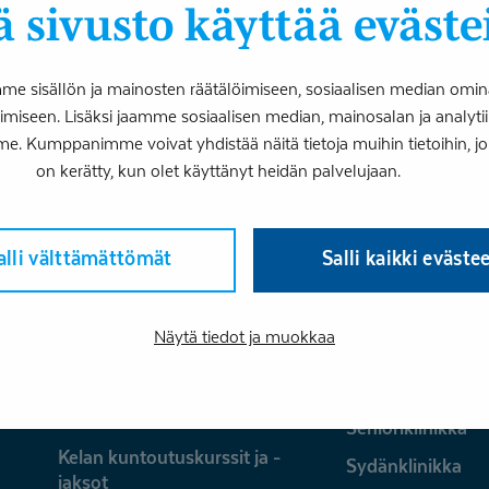
 sivusto käyttää eväste
Pitkittyneen työttömyyden taustalla on usein
kanssa ihminen on jäänyt yksin. Miten vaikeasti
 sisällön ja mainosten räätälöimiseen, sosiaalisen median omin
iseen. Lisäksi jaamme sosiaalisen median, mainosalan ja analy
me. Kumppanimme voivat yhdistää näitä tietoja muihin tietoihin, joita
on kerätty, kun olet käyttänyt heidän palvelujaan.
alli välttämättömät
Salli kaikki eväste
Palvelut
Näytä tiedot ja muokkaa
Fysioterapia
Psykologia ja ps
Hammasklinikka
Puheterapia
Kelan ammatillinen kuntoutus
Senioriklinikka
Kelan kuntoutuskurssit ja -
Sydänklinikka
jaksot