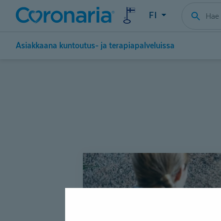
FI
Asiakkaana kuntoutus- ja terapiapalveluissa
Kuuntelemme
ja
kuntoutamme