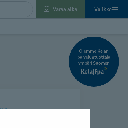
Varaa aika
Valikko
Olemme Kelan
palveluntuottaja
ympäri Suomen
mme