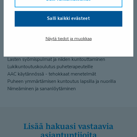
Kasvatustieteen perusopinnot (25 op)
Äänteistä puhetta – näkökulmia ympäristön ohjaukseen
äänteellisessä kuntoutuksessa
Salli kaikki evästeet
Kättä pidempää -helppojen apuvälineiden käyttö puheen
kuntoutuksessa
Kuinka R, S, L, D, T- ja N-äänne kuntoutetaan
Näytä tiedot ja muokkaa
Havainnoi, arvioi ja kuntouta epäselvä puhe
Alueellinen koulutus kielijänteestä ja puheterapiasta
Lasten syömispulmat ja niiden kuntouttaminen
Lukikuntoutuskoulutus puheterapeuteille
AAC käytännössä - tehokkaat menetelmät
Puheen ymmärtämisen kuntoutus lapsilla ja nuorilla
Nimeäminen ja sananlöytäminen
Lisää hakuasi vastaavia
asiantuntijoita