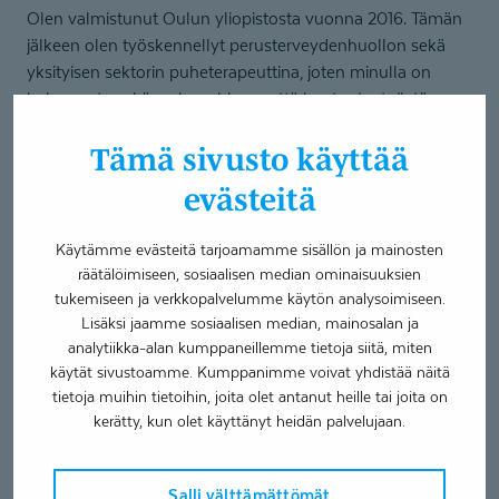
Olen valmistunut Oulun yliopistosta vuonna 2016. Tämän
jälkeen olen työskennellyt perusterveydenhuollon sekä
yksityisen sektorin puheterapeuttina, joten minulla on
kokemusta sekä arvio-, ohjaus- että kuntoutustyöstä.
Erityisesti kokemusta löytyy lasten epäselvän puheen,
Tämä sivusto käyttää
äänteellisten pulmien, kielellisten vaikeuksien sekä
lukitaitojen kuntouttamisesta.
evästeitä
Työssäni koen tärkeäksi asiakkaiden yksilöllisten tarpeiden,
Käytämme evästeitä tarjoamamme sisällön ja mainosten
toiveiden ja mielenkiinnonkohteiden huomioimisen
räätälöimiseen, sosiaalisen median ominaisuuksien
kuntoutusta toteutettaessa. Tämän lisäksi pidän tärkeänä
tukemiseen ja verkkopalvelumme käytön analysoimiseen.
yhteistyötä asiakkaan lähipiirin kanssa. Kehitän omaa
Lisäksi jaamme sosiaalisen median, mainosalan ja
ammattitaitoani osallistumalla säännöllisesti koulutuksiin.
analytiikka-alan kumppaneillemme tietoja siitä, miten
käytät sivustoamme. Kumppanimme voivat yhdistää näitä
Koulutukset
tietoja muihin tietoihin, joita olet antanut heille tai joita on
kerätty, kun olet käyttänyt heidän palvelujaan.
Puheterapeutti, FM 2016
Salli välttämättömät