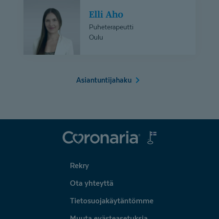
Elli
Elli Aho
Aho
Puheterapeutti
Oulu
Asiantuntijahaku
Coronaria
Rekry
Ota yhteyttä
Tietosuojakäytäntömme
Muuta evästeasetuksia