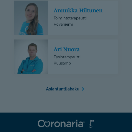
Annukka
Annukka Hiltunen
Hiltunen
Toimintaterapeutti
Rovaniemi
Ari
Ari Nuora
Nuora
Fysioterapeutti
Kuusamo
Asiantuntijahaku
Coronaria