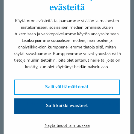
Fysioterapiaryhmät
evästeitä
Erityisosaaminen
Käytämme evästeitä tarjoamamme sisällön ja mainosten
räätälöimiseen, sosiaalisen median ominaisuuksien
Alaraajafysioterapia
tukemiseen ja verkkopalvelumme käytön analysoimiseen.
Kinesioteippaus
Lisäksi jaamme sosiaalisen median, mainosalan ja
Tuki- ja liikuntaelinsairauksien fysioterapia
analytiikka-alan kumppaneillemme tietoja siitä, miten
käytät sivustoamme. Kumppanimme voivat yhdistää näitä
tietoja muihin tietoihin, joita olet antanut heille tai joita on
Iida Elomaa työskentelee fysioterapeuttina Kuusamon ja
kerätty, kun olet käyttänyt heidän palvelujaan.
Posion alueella.
Olen toiminut liikunnanohjaajana useita vuosia ja
Salli välttämättömät
kohdannut tuki- ja liikuntaelinsairauksia työssäni, minkä
vuoksi kouluttauduinkin fysioterapeutiksi. Oma lajitaustani
on yleisurheilun puolelta ja tällä hetkellä kiipeily, mailapelit
Salli kaikki evästeet
ja vapaalasku täyttää vapaa-aikani. Monipuolisen
lajiosaamisen kautta ymmärrän urheilun vaatimukset tuki-
ja liikuntaelinsairauksien kuntoutuksessa, juoksukoulujen
Näytä tiedot ja muokkaa
vetämisen myötä minulla on myös vinkkejä