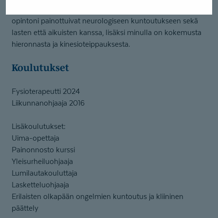
taloudellisempaan juoksutekniikkaan. Fysioterapia
opintoni painottuivat neurologiseen kuntoutukseen sekä
lasten että aikuisten kanssa, lisäksi minulla on kokemusta
hieronnasta ja kinesioteippauksesta.
Koulutukset
Fysioterapeutti 2024
Liikunnanohjaaja 2016
Lisäkoulutukset:
Uima-opettaja
Painonnosto kurssi
Yleisurheiluohjaaja
Lumilautakouluttaja
Lasketteluohjaaja
Erilaisten olkapään ongelmien kuntoutus ja kliininen
päättely