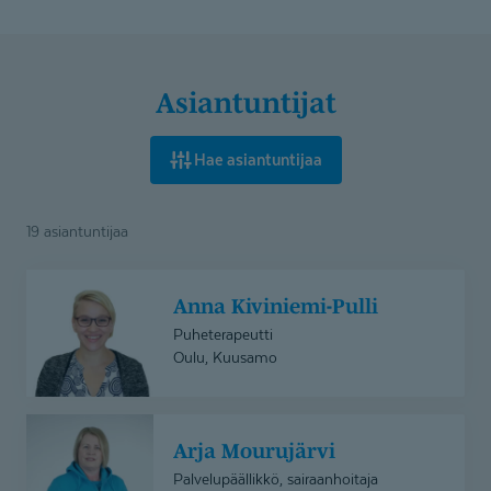
Asiantuntijat
Hae asiantuntijaa
19 asiantuntijaa
Anna
Anna Kiviniemi-Pulli
Kiviniemi-
Pulli
Puheterapeutti
Oulu, Kuusamo
Arja
Arja Mourujärvi
Mourujärvi
Palvelupäällikkö, sairaanhoitaja