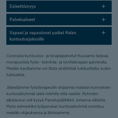
Esteettömyys
Palvelualueet
Vapaat ja vapautuvat paikat Kelan
kuntoutus­jaksoille
Coronaria kuntoutus- ja terapiapalvelut Kuusamo tarjoaa
monipuolisia fysio- toiminta- ja lymfaterapian palveluita.
Meidän kauttamme voi tilata yksilöllisiä tukituotteita, kuten
tukisukkia.
Järjestämme fysioterapeutin ohjaamia matalan kynnyksen
kuntosaliryhmiä sekä miehille että naisille. Ryhmien
aikataulua voit kysyä Palvelupäällikkö Johanna Aikiolta.
Myös esimerkiksi työporukan kuntosaliryhmä onnistuu
meidän ohjauksessa ja tiloissamme.