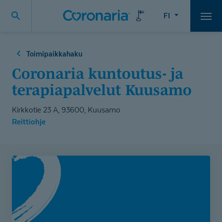
FI
Vali
Toimipaikkahaku
Coronaria kuntoutus- ja
terapiapalvelut Kuusamo
Kirkkotie 23 A, 93600, Kuusamo
Reittiohje