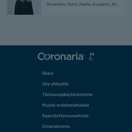
Rovaniemi, Kemi, Raahe, Kuusamo, Nivala, Kemijärvi, Ylivieska, Ivalo, Kiiminki, Liminka, Kalajoki, Pudasjärvi, Kokkola, Kittilä, Oulu
Coronaria
Rekry
Ota yhteyttä
Tietosuojakäytäntömme
Muuta evästeasetuksia
Saavutettavuusseloste
Omavalvonta