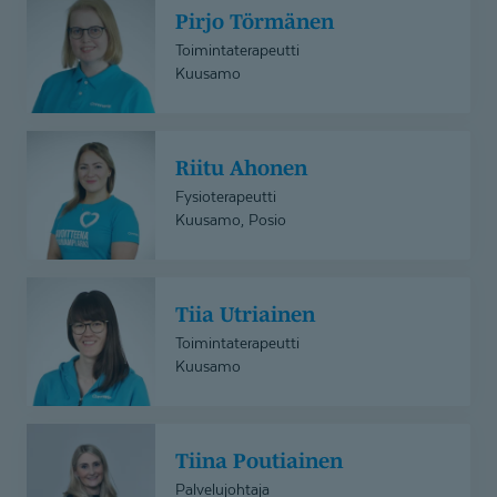
Pirjo Törmänen
Törmänen
Toimintaterapeutti
Kuusamo
Riitu
Riitu Ahonen
Ahonen
Fysioterapeutti
Kuusamo, Posio
Tiia
Tiia Utriainen
Utriainen
Toimintaterapeutti
Kuusamo
Tiina
Tiina Poutiainen
Poutiainen
Palvelujohtaja