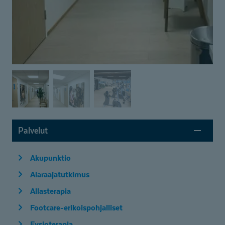
Palvelut
Akupunktio
Alaraajatutkimus
Allasterapia
Footcare-erikoispohjalliset
Fysioterapia