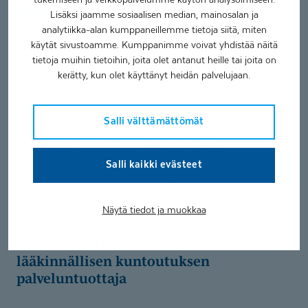
asentohuimaus
, kotikäynnit, kuntosaliryhmät, yksilöllinen
Lisäksi jaamme sosiaalisen median, mainosalan ja
liikunnanohjaus, veteraanikuntoutus,
analytiikka-alan kumppaneillemme tietoja siitä, miten
käytät sivustoamme. Kumppanimme voivat yhdistää näitä
kehonkoostumusanalyysi, McKenzie, Laser-hoidot, Met
tietoja muihin tietoihin, joita olet antanut heille tai joita on
lihasenergiatekniikat, Mulligan-tekniikka, tukituotteiden
kerätty, kun olet käyttänyt heidän palvelujaan.
mittaus, TechnoGymin kuntosalilaitteet, jotka on
suunniteltu erityisesti lääkinnälliseen kuntoutukseen.
Salli välttämättömät
Tukituotteiden mittaus on suoritettava aamusta,
huomioithan tämän varatessasi aikaa. Mikäli
nettiajanvarauksessa ei ole vapaita aikoja aamulle, ole
Salli kaikki evästeet
yhteydessä Kuusamon toimipisteen asiantuntijaan Elina
Latva-Kurikkaan.
Näytä tiedot ja muokkaa
Olemme valtakunnallinen Kelan vaativan
lääkinnällisen kuntoutuksen
palveluntuottaja