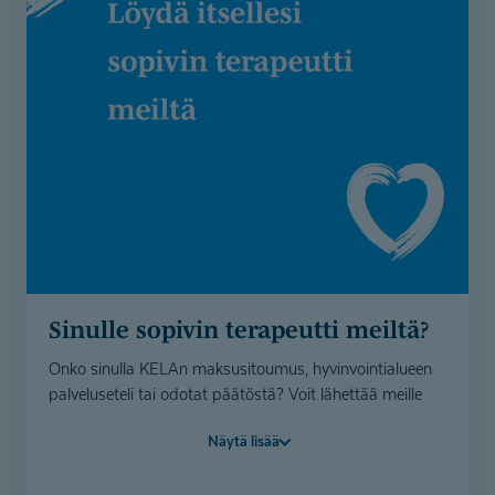
Sinulle sopivin terapeutti meiltä?
Onko sinulla KELAn maksusitoumus, hyvinvointialueen
palveluseteli tai odotat päätöstä? Voit lähettää meille
yhteydenottolomakkeella tietosi, niin etsimme sinulle
Näytä lisää
sopivan terapeutin valmiiksi.
Itse maksavana asiakkaana fysioterapeutin,