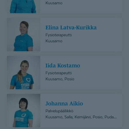
Kuusamo
Elina
Elina Latva-Kurikka
Latva-
Kurikka
Fysioterapeutti
Kuusamo
Iida
Iida Kostamo
Kostamo
Fysioterapeutti
Kuusamo, Posio
Johanna
Johanna Aikio
Aikio
Palvelupäällikkö
Kuusamo, Salla, Kemijärvi, Posio, Pudasjärvi