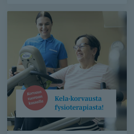
toimintaterapian ja puheterapian käynnit on nyt
varattavissa soittamalla asiakaspalveluumme 010 525
8801 tai lähettämällä yhteydenottolomake.
Lähetä lomake - etsimme sinulle sopivan
toimintaterapeutin
Lähetä lomake - etsimme sinulle sopivan
puheterapeutin
Lähetä lomake - etsimme sinulle sopivan
fysioterapeutin
Varaa aika fysioterapiaan