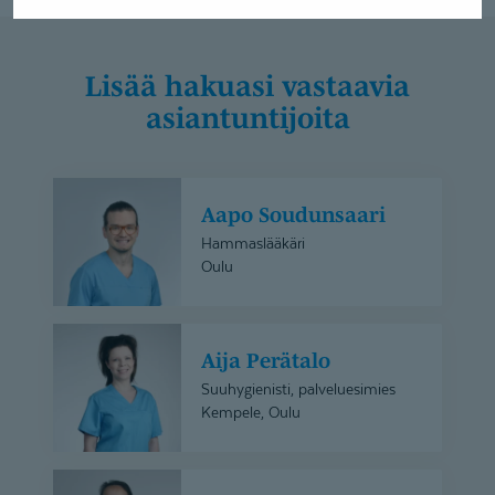
Lisää hakuasi vastaavia
asiantuntijoita
Aapo
Aapo Soudunsaari
Soudunsaari
Hammaslääkäri
Oulu
Aija
Aija Perätalo
Perätalo
Suuhygienisti, palveluesimies
Kempele, Oulu
Anna