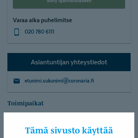
Siirry ajanvaraukseen
Varaa aika puhelimitse
020 780 6111
Asiantuntijan yhteystiedot
etunimi.sukunimi@coronaria.fi
Toimipaikat
Coronaria Hammasklinikka Kemi
Tämä sivusto käyttää
Kielitaito