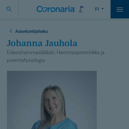
FI
Vali
Asiantuntijahaku
Johanna Jauhola
Erikoishammaslääkäri, Hammasprotetiikka ja
purentafysiologia