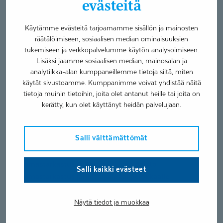
evästeitä
Englanti
Käytämme evästeitä tarjoamamme sisällön ja mainosten
Ruotsi
räätälöimiseen, sosiaalisen median ominaisuuksien
Suomi
tukemiseen ja verkkopalvelumme käytön analysoimiseen.
Lisäksi jaamme sosiaalisen median, mainosalan ja
Palvelut
analytiikka-alan kumppaneillemme tietoja siitä, miten
käytät sivustoamme. Kumppanimme voivat yhdistää näitä
Hampaan paikkaus tai lohkeaman korjaus
tietoja muihin tietoihin, joita olet antanut heille tai joita on
Hammaslääkäripalvelut
kerätty, kun olet käyttänyt heidän palvelujaan.
Hammaskiven poisto
Konsultaatio, Proteettiset- ja purentafysiologiset hoidot
Salli välttämättömät
Hammastarkastus
Konsultaatio, Esteettinen hammashoito
Hammastarkastus ja hammaskiven poisto
Salli kaikki evästeet
Hammastarkastus jännittäjälle tai pelokkaalle
Erikoishammaslääkäripalvelut
Näytä tiedot ja muokkaa