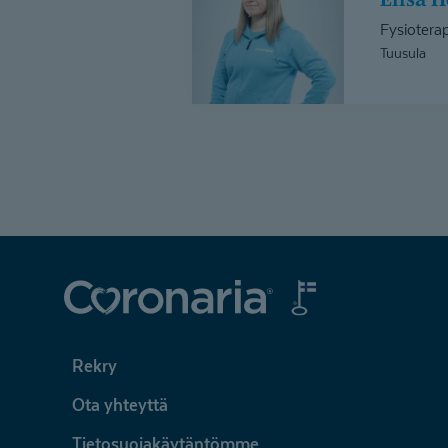
Fysioterap
Tuusula
Coronaria
Rekry
Ota yhteyttä
Tietosuojakäytäntömme