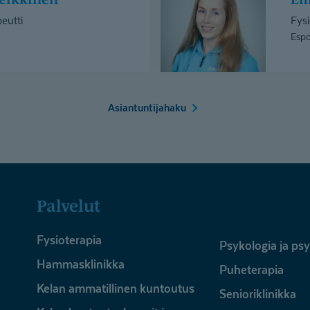
eutti
Fysi
Espo
Asiantuntijahaku
Palvelut
Fysioterapia
Psykologia ja ps
Hammasklinikka
Puheterapia
Kelan ammatillinen kuntoutus
Senioriklinikka