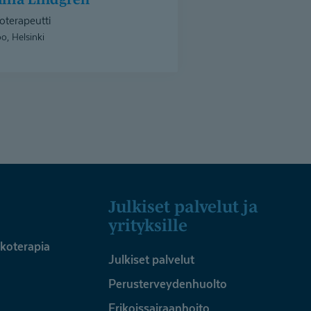
oterapeutti
o, Helsinki
Julkiset palvelut ja
yrityksille
ykoterapia
Julkiset palvelut
Perusterveydenhuolto
Erikoissairaanhoito