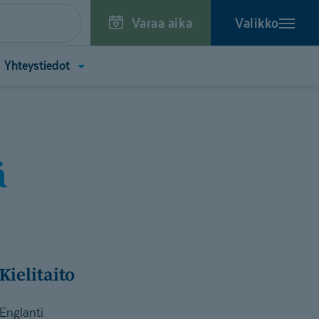
Varaa aika
Valikko
a
Avaa
Yhteystiedot
kko
valikko
toa
(Yhteystiedot)
tä)
ä
Kielitaito
Englanti