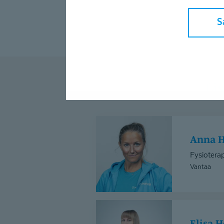
S
L
Anna
Holmberg
Anna 
Fysioterap
Vantaa
Elisa
Heikkinen
Elisa 