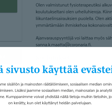
Olen valmistunut fysioterapeutiksi alk
koulutukseltani olen urheiluhieroja. Kiin
liikuntaelinsairauksien puolella. Olen akti
ymmärtämään ihmiskehoa kokonaisval
Ajanvarauspyyntöjä voi laittaa myös säh
sanna.k.maatta@coronaria.fi.
dot
Koulutukset
 sivusto käyttää eväste
Fysioterapeutti AMK 2016
Koulutettu hieroja (urheiluhieroja) 2011
 sisällön ja mainosten räätälöimiseen, sosiaalisen median omin
FasciaMethod- ohjaaja
iseen. Lisäksi jaamme sosiaalisen median, mainosalan ja analy
Geriatrisen fysioterapian erityisosaajako
me. Kumppanimme voivat yhdistää näitä tietoja muihin tietoihin, joita
Rangan mekaaninen diagnostiikka ja te
on kerätty, kun olet käyttänyt heidän palvelujaan.
Kinesioteippaus
Faskia-koulutus