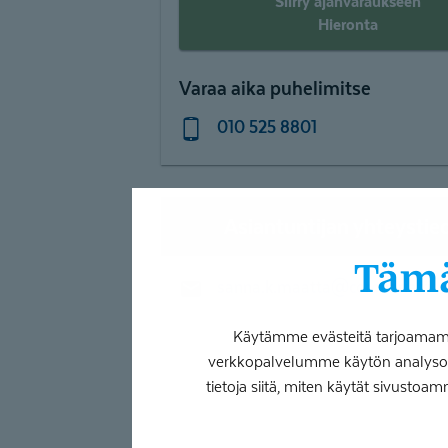
Siirry ajanvaraukseen
Hieronta
Varaa aika puhelimitse
010 525 8801
Asiantuntijan yhteystie
Tämä
sanna.k.maatta@coronaria.fi
Käytämme evästeitä tarjoamamme
verkkopalvelumme käytön analysoim
tietoja siitä, miten käytät sivustoam