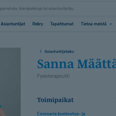
Ava
Asiantuntijat
Rekry
Tapahtumat
Tietoa meistä
vali
(Tie
meis
Asiantuntijahaku
Sanna Määtt
Fysioterapeutti
Toimipaikat
Coronaria kuntoutus- ja