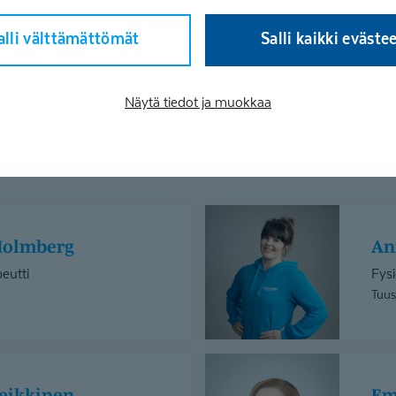
Akupunktio
alli välttämättömät
Salli kaikki eväste
Fysioterapian maisteriopinnot 2024-
Näytä tiedot ja muokkaa
isää hakuasi vastaavia asiantuntijo
Annu
Kekonen
Holmberg
A
eutti
Fysi
Tuus
Emilia
Lindgren
Heikkinen
E