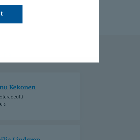
et
ita
nnu Kekonen
oterapeutti
ula
milia Lindgren