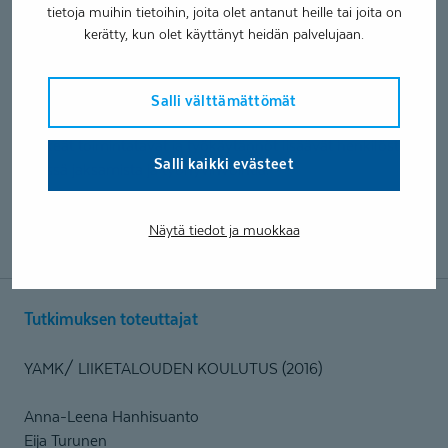
kustannuksissa sekä tuotettujen palveluiden määrä.
tietoja muihin tietoihin, joita olet antanut heille tai joita on
kerätty, kun olet käyttänyt heidän palvelujaan.
Tutkimuksen pohjalta voi tehdä johtopäätöksen, että
toimintaa tarkastelemalla ja prosesseja tehostamalla
voidaan saavuttaa parempia tuloksia ja kustannussäästöjä.
Salli välttämättömät
Selkeät toimintatavat ja työkäytännöt lisäävät henkilöstön
Salli kaikki evästeet
työssä jaksamista ja työhyvinvointia.
Tässä kehittämistehtävässä saatuja tuloksia voidaan
Näytä tiedot ja muokkaa
hyödyntää myös muissa samanlaisissa organisaatioissa.
Tutkimuksen toteuttajat
YAMK/ LIIKETALOUDEN KOULUTUS (2016)
Anna-Leena Hanhisuanto
Eija Turunen