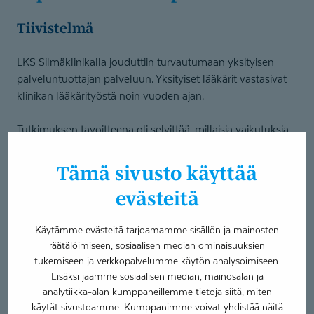
Tiivistelmä
LKS Silmäklinikalla jouduttiin turvautumaan yksityisen
palveluntuottajan palveluun. Yksityiset lääkärit vastasivat
klinikan lääkärityöstä noin vuoden ajan.
Tutkimuksen tavoitteena oli selvittää, millaisia vaikutuksia
muutos aiheutti toimintaan, prosesseihin, kustannuksiin ja
tehokkuuteen. Lisäksi selvitettiin voidaanko tätä
Tämä sivusto käyttää
kokemusta hyödyntää organisaation sisällä myös
evästeitä
laajemmin.
Tulokset
Käytämme evästeitä tarjoamamme sisällön ja mainosten
räätälöimiseen, sosiaalisen median ominaisuuksien
tukemiseen ja verkkopalvelumme käytön analysoimiseen.
Tutkimuksen mukaan keskeisimpiä eroja aikaisemman
Lisäksi jaamme sosiaalisen median, mainosalan ja
oman ja Coronarian välillä olivat asiakastyytyväisyys,
analytiikka-alan kumppaneillemme tietoja siitä, miten
henkilökunnan kasvanut työhyvinvointi, erot
käytät sivustoamme. Kumppanimme voivat yhdistää näitä