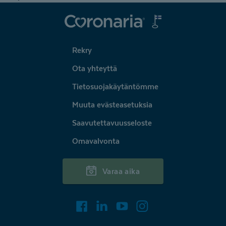
Coronaria
Rekry
Ota yhteyttä
Tietosuojakäytäntömme
Muuta evästeasetuksia
Saavutettavuusseloste
Omavalvonta
Varaa aika
Facebook
LinkedIn
Youtube
Instagram