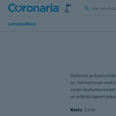
Lempipaikkani
Itsetunto ja itsemyötät
on. Vanhemman rooli la
oman itsetuntonsa kehi
on edistää lapsen kykyä
Kesto
: 2 min