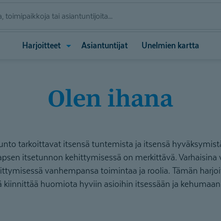
Avaa
Harjoitteet
Asiantuntijat
Unelmien kartta
valikko
(Harjoitteet)
Olen ihana
unto tarkoittavat itsensä tuntemista ja itsensä hyväksymistä
psen itsetunnon kehittymisessä on merkittävä. Varhaisina v
ttymisessä vanhempansa toimintaa ja roolia. Tämän harjoi
 kiinnittää huomiota hyviin asioihin itsessään ja kehumaan 