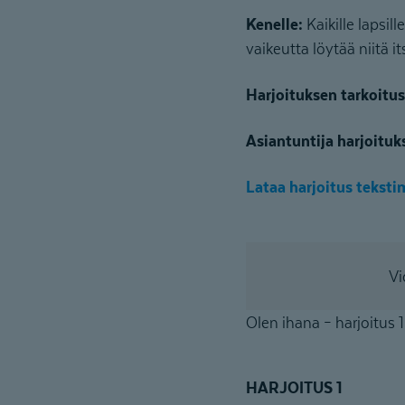
Kenelle:
Kaikille lapsill
vaikeutta löytää niitä 
Harjoituksen tarkoitu
Asiantuntija harjoituk
Lataa harjoitus tekst
Vi
Olen ihana – harjoitus 1
HARJOITUS 1