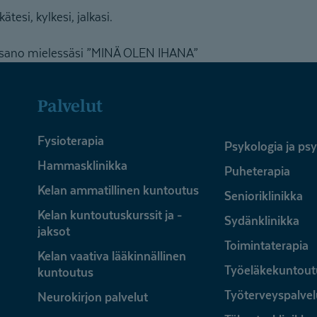
kätesi, kylkesi, jalkasi.
ja sano mielessäsi ”MINÄ OLEN IHANA”
Palvelut
Fysioterapia
Psykologia ja ps
Hammasklinikka
Puheterapia
Kelan ammatillinen kuntoutus
Senioriklinikka
Kelan kuntoutuskurssit ja -
Sydänklinikka
jaksot
Toimintaterapia
Kelan vaativa lääkinnällinen
Työeläkekuntout
kuntoutus
Työterveyspalvel
Neurokirjon palvelut