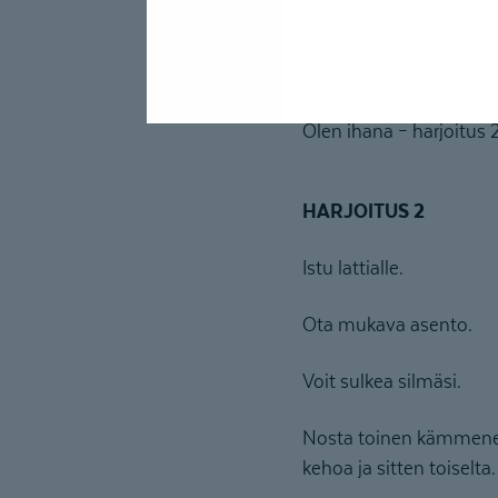
Vi
Olen ihana – harjoitus 
HARJOITUS 2
Istu lattialle.
Ota mukava asento.
Voit sulkea silmäsi.
Nosta toinen kämmenesi 
kehoa ja sitten toiselta