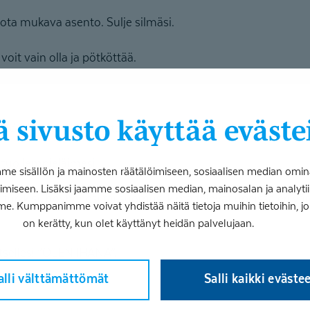
ota mukava asento. Sulje silmäsi.
voit vain olla ja pötköttää.
 sivusto käyttää eväste
i pötköttelemässä rentona ja rauhallisena auringossa.
t tuo lempieläimesi.
 sisällön ja mainosten räätälöimiseen, sosiaalisen median omin
iseen. Lisäksi jaamme sosiaalisen median, mainosalan ja analy
a turkkisi, höyhenesi tai suomusi kimaltelevat upeissa eri vä
me. Kumppanimme voivat yhdistää näitä tietoja muihin tietoihin, joita
on kerätty, kun olet käyttänyt heidän palvelujaan.
 itsellesi ”OLEN IHANA”.
alli välttämättömät
Salli kaikki eväste