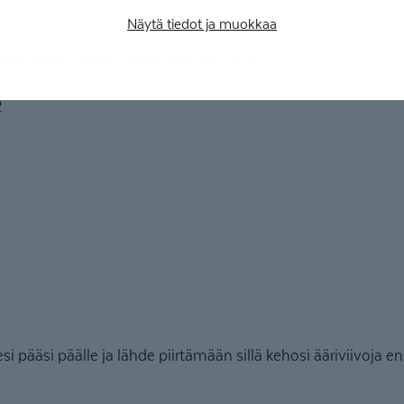
Näytä tiedot ja muokkaa
deot edellyttävät evästeiden sallimista.
Muuta evästeasetuk
2
pääsi päälle ja lähde piirtämään sillä kehosi ääriviivoja ens
.