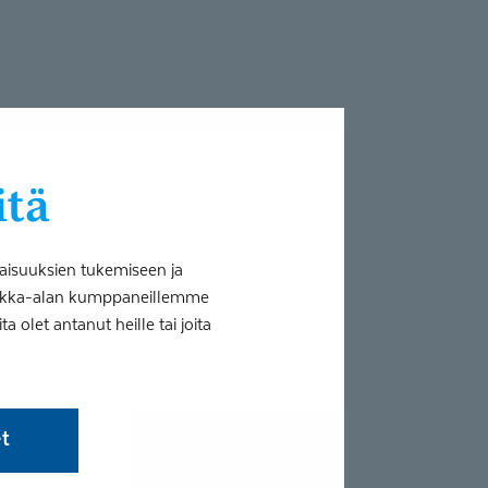
itä
aisuuksien tukemiseen ja
tiikka-alan kumppaneillemme
reissä auringon säteiden
 olet antanut heille tai joita
et