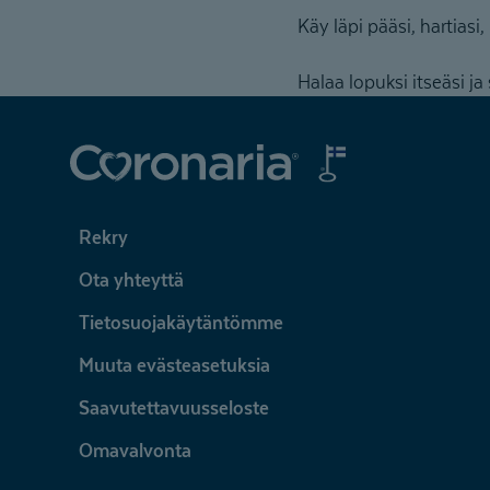
Käy läpi pääsi, hartiasi, 
Halaa lopuksi itseäsi 
Coronaria
Rekry
Ota yhteyttä
Tietosuojakäytäntömme
Muuta evästeasetuksia
Saavutettavuusseloste
Omavalvonta