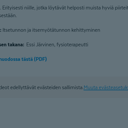
e. Erityisesti niille, jotka löytävät helposti muista hyviä piirte
itsestään.
s:
Itsetunnon ja itsemyötätunnon kehittyminen
sen takana:
Essi Järvinen, fysioterapeutti
imuodossa tästä (PDF)
deot edellyttävät evästeiden sallimista.
Muuta evästeasetuk