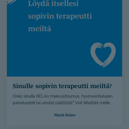
Sinulle sopivin terapeutti meiltä?
Onko sinulla KELAn maksusitoumus, hyvinvointialueen
palveluseteli tai odotat päätöstä? Voit lähettää meille
yhteydenottolomakkeella tietosi, niin etsimme sinulle
Näytä lisää
sopivan terapeutin valmiiksi.
Itse maksavana asiakkaana fysioterapeutin,