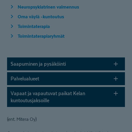
Neuropsykiatrinen valmennus
Oma väylä -kuntoutus
Toimintaterapia
Toimintaterapiaryhmät
Saapuminen ja pysäköinti
Palvelualueet
Vapaat ja vapautuvat paikat Kelan
kuntoutus­jaksoille
(ent. Mitera Oy)