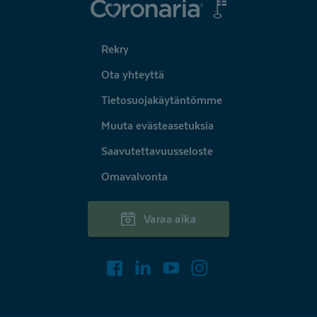
Coronaria
Rekry
Ota yhteyttä
Tietosuojakäytäntömme
Muuta evästeasetuksia
Saavutettavuusseloste
Omavalvonta
Varaa aika
Facebook
LinkedIn
Youtube
Instagram