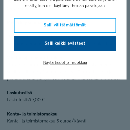
Puheterapia: Coronaria Contextia / Tampere
kerätty, kun olet käyttänyt heidän palvelujaan.
Sarvijaakonkatu
Meillä käy seuraavat maksuvälineet
Salli välttämättömät
Pankkikortti, luottokortti, ePassi, Edenred ja Smartum.
Salli kaikki evästeet
Olemme Coronarialla luopuneet käteisestä maksutapana.
Varatun ajan peruuttaminen
Näytä tiedot ja muokkaa
Peruthan varaamasi ajan viimeistään 24 tuntia ennen
sovittua aikaa. Myöhemmin tehdyistä peruutuksista ja
peruuttamatta jätetyistä ajanvarauksista veloitamme 30€.
Laskutuslisä
Laskutuslisä 7,00 €.
Kanta- ja toimistomaksu
Kanta- ja toimistomaksu 5 euroa/käynti