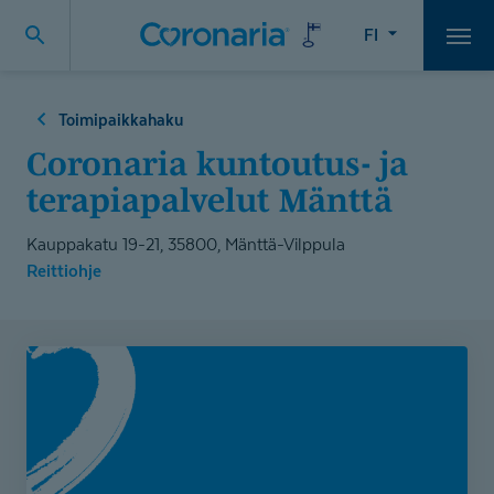
FI
Vali
Toimipaikkahaku
Coronaria kuntoutus- ja
terapiapalvelut Mänttä
Kauppakatu 19-21, 35800, Mänttä-Vilppula
Reittiohje