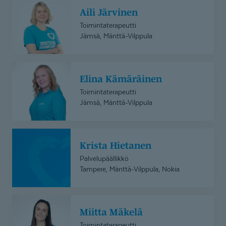
Aili
Aili Järvinen
Järvinen
Toimintaterapeutti
Jämsä, Mänttä-Vilppula
Elina
Elina Kämäräinen
Kämäräinen
Toimintaterapeutti
Jämsä, Mänttä-Vilppula
Krista
Krista Hietanen
Hietanen
Palvelupäällikkö
Tampere, Mänttä-Vilppula, Nokia
Miitta
Miitta Mäkelä
Mäkelä
Toimintaterapeutti