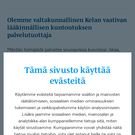
Olemme valtakunnallinen Kelan vaativan
lääkinnällisen kuntoutuksen
palvelutuottaja
Mäntän toimipiste palvelee seuraavissa kunnissa: Akaa,
Hämeenkyrö, Ikaalinen, Juupajoki, Kangasala, Kihniö,
Kuhmoinen, Lempäälä, Mänttä-Vilppula, Nokia, Orivesi,
Tämä sivusto käyttää
Parkano, Pirkkala, Punkalaidun, Pälkäne, Ruovesi,
Sastamala, Tampere, Urjala, Valkeakoski, Vesilahti, Virrat,
evästeitä
Ylöjärvi, Ypäjä
Käytämme evästeitä tarjoamamme sisällön ja mainosten
Kelan palvelutuottajahaussa toimipaikkamme löytyy
räätälöimiseen, sosiaalisen median ominaisuuksien
nimellä:
tukemiseen ja verkkopalvelumme käytön analysoimiseen.
Lisäksi jaamme sosiaalisen median, mainosalan ja
analytiikka-alan kumppaneillemme tietoja siitä, miten
Toimintaterapia: Coronaria Contextia / Tampere
käytät sivustoamme. Kumppanimme voivat yhdistää näitä
Sarvijaakonkatu
tietoja muihin tietoihin, joita olet antanut heille tai joita on