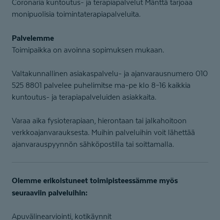
Coronaria kuntoutus- ja terapiapalvelut Mänttä tarjoaa
monipuolisia toimintaterapiapalveluita.
Palvelemme
Toimipaikka on avoinna sopimuksen mukaan.
Valtakunnallinen asiakaspalvelu- ja ajanvarausnumero 010
525 8801 palvelee puhelimitse ma-pe klo 8–16 kaikkia
kuntoutus- ja terapiapalveluiden asiakkaita.
Varaa aika fysioterapiaan, hierontaan tai jalkahoitoon
verkkoajanvarauksesta. Muihin palveluihin voit lähettää
ajanvarauspyynnön sähköpostilla tai soittamalla.
Olemme erikoistuneet toimipisteessämme myös
seuraaviin palveluihin:
Apuvälinearviointi, kotikäynnit