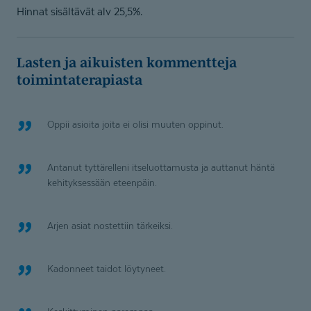
Hinnat sisältävät alv 25,5%.
Lasten ja aikuisten kommentteja
toimintate­rapiasta
Oppii asioita joita ei olisi muuten oppinut.
Antanut tyttärelleni itseluottamusta ja auttanut häntä
kehityksessään eteenpäin.
Arjen asiat nostettiin tärkeiksi.
Kadonneet taidot löytyneet.