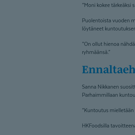
”Moni kokee tärkeäksi s
Puolentoista vuoden mi
löytäneet kuntoutuksen
”On ollut hienoa nähdä,
ryhmäänsä.”
Ennaltae
Sanna Nikkanen suosit
Parhaimmillaan kuntout
”Kuntoutus mielletään 
HKFoodsilla tavoitteen