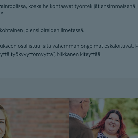
vainroolissa, koska he kohtaavat työntekijät ensimmäisenä j
.”
kohtainen jo ensi oireiden ilmetessä.
ukseen osallistuu, sitä vähemmän ongelmat eskaloituvat. 
nyttä työkyvyttömyyttä”, Nikkanen kiteyttää.