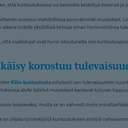
en, että kuntoutuksessa voi kerrankin keskittyä itseensä ja
ttainen prosessi mahdollistaa pysyvämmät muutokset. Lisäk
 aikana todella yksilöllisiä keinoja oman hyvinvointinsa tu
 että osallistujat ovat hyvin sitoutuneita niin kuntoutuspr
hkäisy korostuu tulevaisuu
telee
Kiila-kuntoutusta
erityisesti sen tulevaisuuteen suun
uksessa alulle laitetut muutokset kantavat työuran loppuun
usein korjaavaksi, mutta se on vahvasti myös ennaltaehkäi
a on ohjata työntekijöitä kuntoutukseen entistä varhaisem