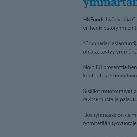
ymmärtäm
HKFoods hyödyntää Co
eri henkilöstöryhmien ta
”Coronarian asiantunti
ohjata, täytyy ymmärtä
Noin 80 prosenttia henk
kuntoutus rakennetaan 
Sisällöt muotoutuvat o
ravitsemusta ja palaut
”Jos ryhmässä on esimer
rytmitetään työvuoroj