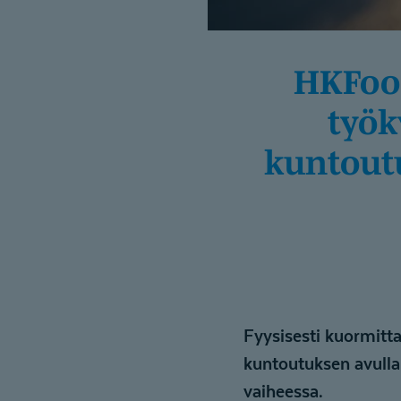
HKFoods hyödyntää Kiila-kun­toutusta
työk
kuntout
Fyysisesti kuormittav
kuntoutuksen avull
vaiheessa.