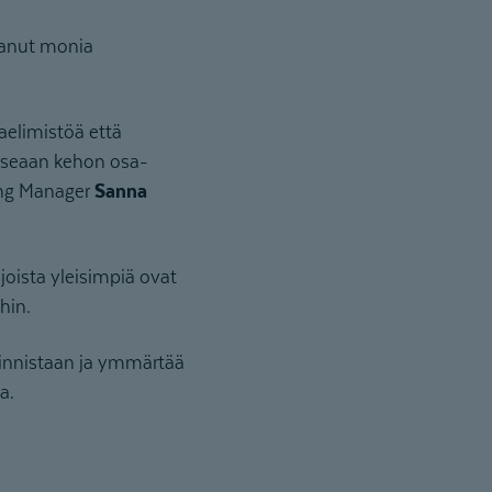
ttanut monia
aelimistöä että
 useaan kehon osa-
ing Manager
Sanna
 joista yleisimpiä ovat
hin.
innistaan ja ymmärtää
a.