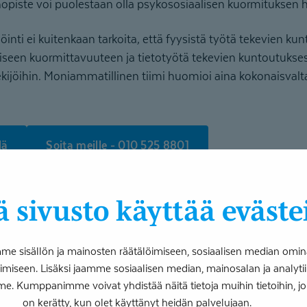
nopiste voi puolestaan olla psykososiaalisen kuormituksen h
nti ei kuitenkaan tarkoita, että fyysistä työtä tekevien ku
ysiseen kuormittavuuteen ja tietotyötä tekevien kuntoutukse
ekijöihin. Moniammatillinen tiimi huomioi aina kokonaisvalt
lä
Soita meille - 010 525 8801
ia työtyytyväi­syyteen
 sivusto käyttää eväste
ellinen osa HKFoodsin työkykyjohtamista. Kuntoutuskokona
 sisällön ja mainosten räätälöimiseen, sosiaalisen median omin
la HK – Yhdessä parempaa työhyvinvointia
- työhyvinvointi
iseen. Lisäksi jaamme sosiaalisen median, mainosalan ja analy
me. Kumppanimme voivat yhdistää näitä tietoja muihin tietoihin, joita
a liikkeessä ja todella hyvää vointia
on konseptin lupaus. Kii
on kerätty, kun olet käyttänyt heidän palvelujaan.