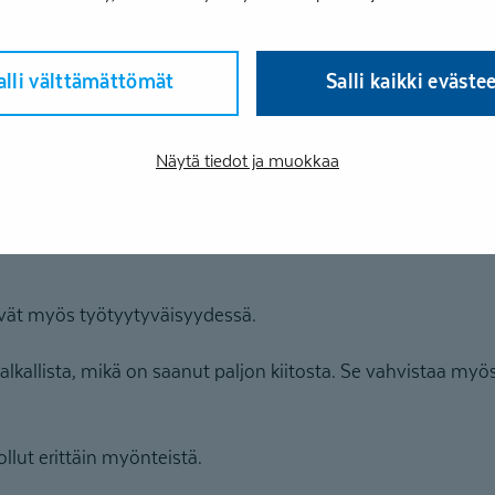
ä vaikka kuntoutuksessa muutos lähtee yksittäisestä osalli
alli välttämättömät
Salli kaikki eväste
ukset ulottuvat aina koko työyhteisöön.
le on esihenkilöiden ja työterveyden mukanaolo alusta alka
Näytä tiedot ja muokkaa
viisti mukana, se vaikuttaa myös kuntoutuksen jälkeiseen a
utuksen myötä esimerkiksi työhön liittyviä haasteita otet
yvät myös työtyytyväisyydessä.
lkallista, mikä on saanut paljon kiitosta. Se vahvistaa myö
lut erittäin myönteistä.