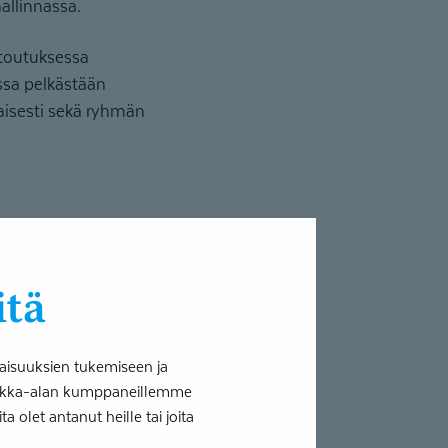
allinnassa.
ntoutuksessa
ssa pelkästään
aisesti sekä ryhmän
itä
isuus sopii hyvin
aisuuksien tukemiseen ja
konseptin kanssa.
tiikka-alan kumppaneillemme
 olet antanut heille tai joita
la vastaa kaikkiin