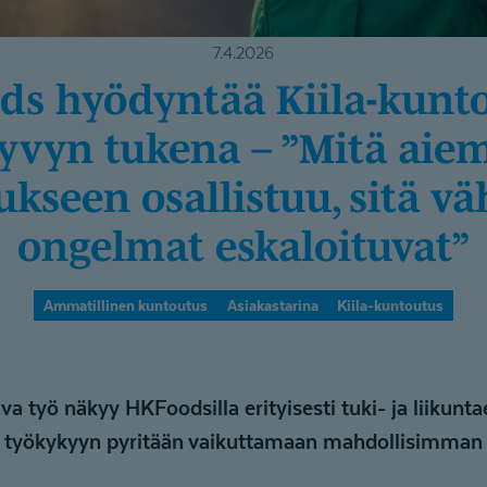
7.4.2026
yvyn tukena – ”Mitä ai
ukseen osallistuu, sitä 
ongelmat eskaloituvat”
Ammatillinen kuntoutus
Asiakastarina
Kiila-kuntoutus
a työ näkyy HKFoodsilla erityisesti tuki- ja liikuntae
a työkykyyn pyritään vaikuttamaan mahdollisimman 