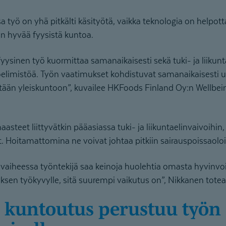
sa työ on yhä pitkälti käsityötä, vaikka teknologia on helpo
kin hyvää fyysistä kuntoa.
ysinen työ kuormittaa samanaikaisesti sekä tuki- ja liikunt
toelimistöä. Työn vaatimukset kohdistuvat samanaikaisesti
stään yleiskuntoon”, kuvailee HKFoods Finland Oy:n Wellbe
steet liittyvätkin pääasiassa tuki- ja liikuntaelinvaivoihin,
at. Hoitamattomina ne voivat johtaa pitkiin sairauspoissaoloi
aiheessa työntekijä saa keinoja huolehtia omasta hyvinvo
yksen työkyvylle, sitä suurempi vaikutus on”, Nikkanen totea