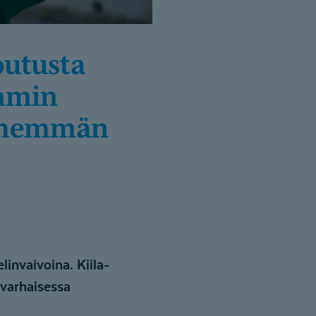
emmin
vähemmän
linvaivoina. Kiila-
varhaisessa