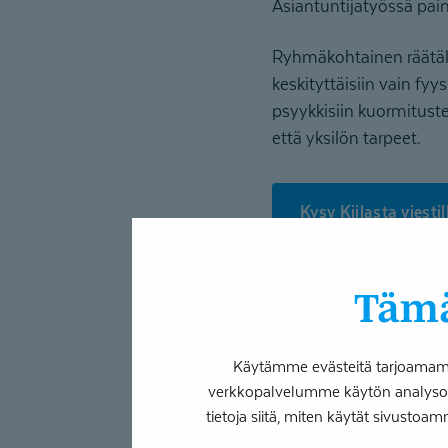
Asiantuntijatyössä pai
Ryhmäkohtainen räätälöi
keskityttäisiin vain fy
psyykkisiin kuormitust
että yksilön tarpeet.
Kysy Kiilasta viestil
Vaikutuks
Tämä
Kiila-kuntoutus
on ole
Käytämme evästeitä tarjoamamme
yhteen yrityksen
Todel
verkkopalvelumme käytön analysoim
tietoja siitä, miten käytät sivustoam
”
Todella yhdessä, todell
näihin”, Nikkanen avaa.