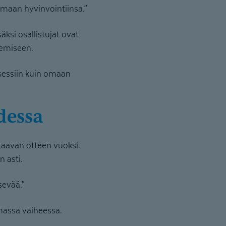
 omaan hyvinvointiinsa.”
si osallistujat ovat
kemiseen.
osessiin kuin omaan
dessa
taavan otteen vuoksi.
 asti.
sevää.”
massa vaiheessa.