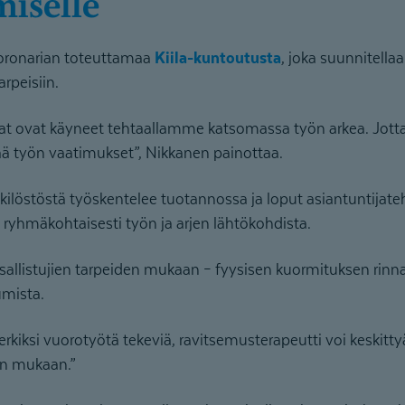
iselle
ronarian toteuttamaa
Kiila-kuntoutusta
, joka suunnitella
rpeisiin.
jat ovat käyneet tehtaallamme katsomassa työn arkea. Jotta
ä työn vaatimukset”, Nikkanen painottaa.
ilöstöstä työskentelee tuotannossa ja loput asiantuntijate
ryhmäkohtaisesti työn ja arjen lähtökohdista.
sallistujien tarpeiden mukaan – fyysisen kuormituksen rinna
umista.
kiksi vuorotyötä tekeviä, ravitsemusterapeutti voi keskittyä
en mukaan.”