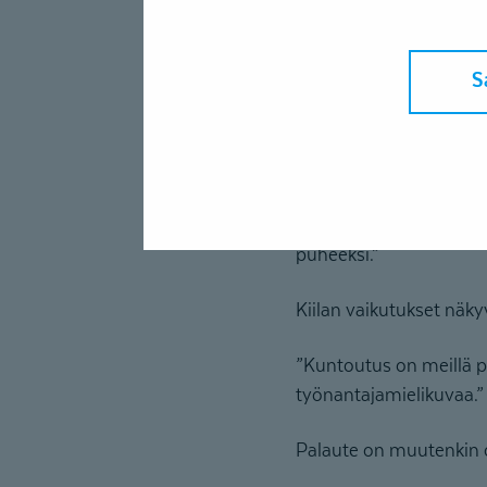
Hän myös painottaa, ett
S
suurimman työn, vaikut
Keskeistä onnistumisel
”Kun esihenkilö on tii
huomanneet, että kunto
puheeksi.”
Kiilan vaikutukset näk
”Kuntoutus on meillä pa
työnantajamielikuvaa.”
Palaute on muutenkin ol