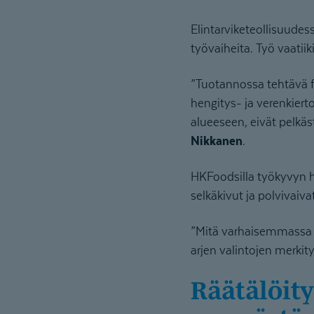
Elintarviketeollisuudes
työvaiheita. Työ vaatii
”Tuotannossa tehtävä fy
hengitys- ja verenkier
alueeseen, eivät pelkä
Nikkanen
.
HKFoodsilla työkyvyn haa
selkäkivut ja polvivaiv
”Mitä varhaisemmassa v
arjen valintojen merkit
Räätälöity kuntoutus perustuu työn