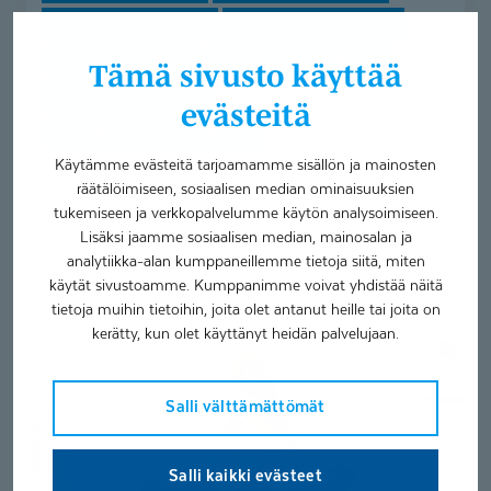
Lasten toimintaterapia
Lasten yksilökuntoutus
Neurokirjon palvelut
Nuorten toimintaterapia
Tämä sivusto käyttää
Oma väylä -kuntoutus
evästeitä
Sopeutumisvalmennuskurssit
Käytämme evästeitä tarjoamamme sisällön ja mainosten
4.6.2026
räätälöimiseen, sosiaalisen median ominaisuuksien
tukemiseen ja verkkopalvelumme käytön analysoimiseen.
Perhepsykoterapeutti Annika Vallin kertoo, miksi
Lisäksi jaamme sosiaalisen median, mainosalan ja
neurokirjon lapsen kuormitus näkyy usein vasta
analytiikka-alan kumppaneillemme tietoja siitä, miten
kotona ja miten lasta...
käytät sivustoamme. Kumppanimme voivat yhdistää näitä
tietoja muihin tietoihin, joita olet antanut heille tai joita on
kerätty, kun olet käyttänyt heidän palvelujaan.
Tassutellen
kohti
yhteisiä
Salli välttämättömät
tavoitteita
—
eläinavusteisuus
Salli kaikki evästeet