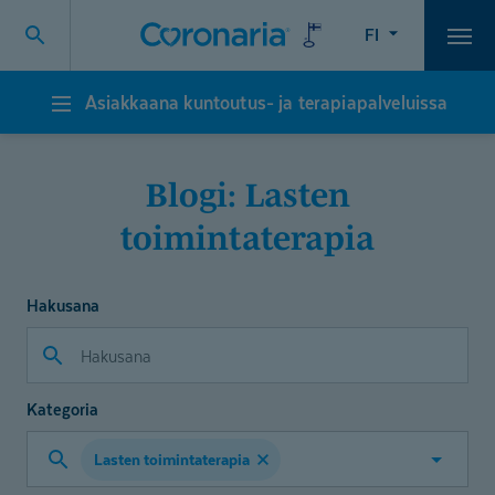
FI
Vali
Asiakkaana kuntoutus- ja terapiapalveluissa
Asiakkaana
kuntoutus-
ja
terapiapalveluissa
Blogi: Lasten
toimintaterapia
Hakusana
Kategoria
Lasten toimintaterapia
Valitse