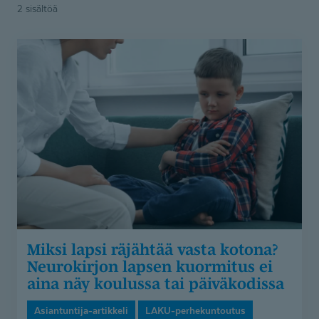
kategoria
2 sisältöä
Miksi
lapsi
räjähtää
vasta
kotona?
Neurokirjon
lapsen
kuormitus
ei
aina
näy
koulussa
Miksi lapsi räjähtää vasta kotona?
tai
Neurokirjon lapsen kuormitus ei
päiväkodissa
aina näy koulussa tai päiväkodissa
Asiantuntija-artikkeli
LAKU-perhekuntoutus