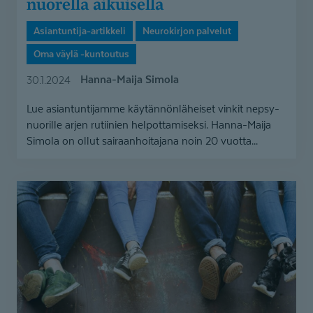
nuorella aikuisella
Asiantuntija-artikkeli
Neurokirjon palvelut
Oma väylä -kuntoutus
Hanna-Maija Simola
30.1.2024
Lue asiantuntijamme käytännönläheiset vinkit nepsy-
nuorille arjen rutiinien helpottamiseksi. Hanna-Maija
Simola on ollut sairaanhoitajana noin 20 vuotta...
Mitä
Oma
väylä
-
kuntoutuksessa
tehdään?