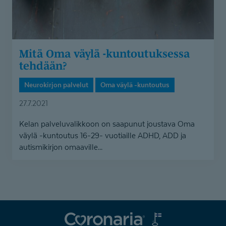
Mitä Oma väylä -kuntoutuksessa
tehdään?
Neurokirjon palvelut
Oma väylä -kuntoutus
27.7.2021
Kelan palveluvalikkoon on saapunut joustava Oma
väylä -kuntoutus 16-29- vuotiaille ADHD, ADD ja
autismikirjon omaaville...
Coronaria