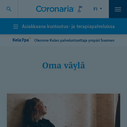
FI
Vali
Asiakkaana kuntoutus- ja terapiapalveluissa
Asiakkaana
kuntoutus-
ja
Olemme Kelan palveluntuottaja ympäri Suomen
terapiapalveluissa
oma väylä
Jenna
pelkäsi
töihin
lähtöä
niin