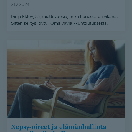
21.2.2024
Pinja Eklöv, 23, mietti vuosia, mikä hänessä oli vikana.
Sitten selitys löytyi. Oma väylä -kuntoutuksesta...
Nepsy-
oireet
ja
elämänhallinta
nuorella
aikuisella
Nepsy-oireet ja elämänhallinta