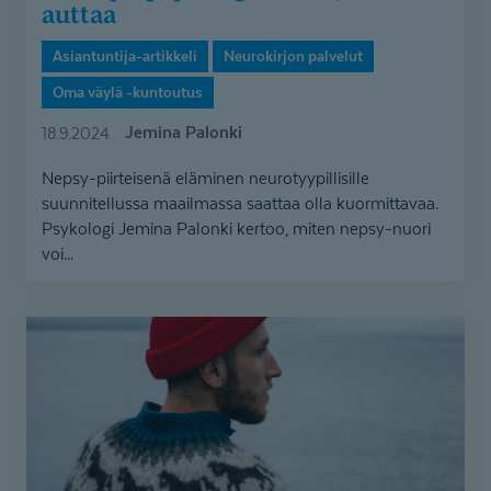
auttaa
Asiantuntija-artikkeli
Neurokirjon palvelut
Oma väylä -kuntoutus
Jemina Palonki
18.9.2024
Nepsy-piirteisenä eläminen neurotyypillisille
suunnitellussa maailmassa saattaa olla kuormittavaa.
Psykologi Jemina Palonki kertoo, miten nepsy-nuori
voi...
”Tuntui,
etten
pysty
samaan
kuin
muut”
–