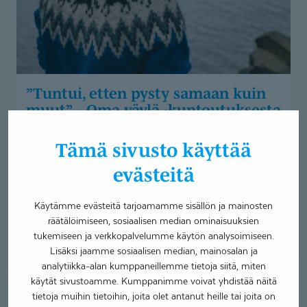
Oma
väylä
-
kuntoutuksesta
tukea
”Tuntui, etten pysty samaan kuin
ADHD-
muut” – Oma väylä -kuntoutuksesta
nuorille
tukea ADHD-nuorille
Tämä sivusto käyttää
Asiakastarina
Neurokirjon palvelut
evästeitä
Oma väylä -kuntoutus
23.4.2024
Käytämme evästeitä tarjoamamme sisällön ja mainosten
räätälöimiseen, sosiaalisen median ominaisuuksien
Oma väylä -kuntoutus on ADHD-, ADD- tai
tukemiseen ja verkkopalvelumme käytön analysoimiseen.
autismikirjon diagnoosin saaneille nuorille suunnattu
Lisäksi jaamme sosiaalisen median, mainosalan ja
yksilöllistä tukea tarjoava...
analytiikka-alan kumppaneillemme tietoja siitä, miten
käytät sivustoamme. Kumppanimme voivat yhdistää näitä
tietoja muihin tietoihin, joita olet antanut heille tai joita on
”Tuntui,