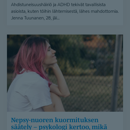
Ahdistuneisuushäiriö ja ADHD tekivät tavallisista
asioista, kuten töihin lähtemisestä, lähes mahdottomia.
Jenna Tuunanen, 28, jäi...
Nepsy-
nuoren
kuormituksen
säätely
–
psykologi
kertoo,
mikä
auttaa
Nepsy-nuoren kuormituksen
säätely – psykologi kertoo, mikä