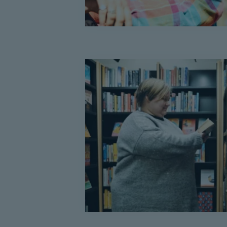
nopeasti
”Jo
valmistuessani
tiesin,
etten
kykenisi
tekemään
sitä
työtä”
–
Ammatillinen
kuntoutus
selkeytti