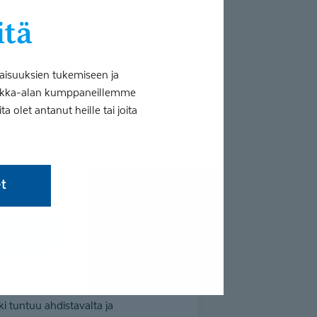
itä
sta asioista, kuten töihin
aisuuksien tukemiseen ja
nen, 28, jäi...
tiikka-alan kumppaneillemme
 olet antanut heille tai joita
et
outusselvitys
vä kuntoutus
ki tuntuu ahdistavalta ja