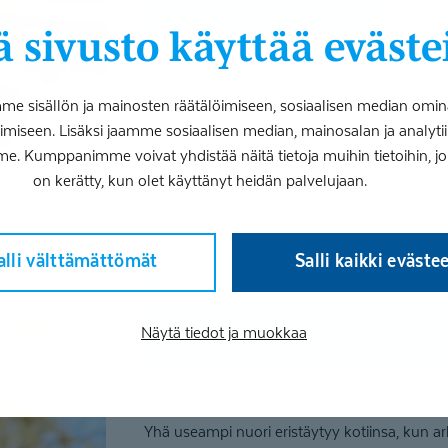
Työllistymistä edistävä kuntoutus
 sivusto käyttää eväste
22.5.2025
Ahdistuneisuushäiriö ja ADHD tekivät tavallisi
 sisällön ja mainosten räätälöimiseen, sosiaalisen median omin
lähtemisestä, lähes mahdottomia. Jenna Tuuna
iseen. Lisäksi jaamme sosiaalisen median, mainosalan ja analy
me. Kumppanimme voivat yhdistää näitä tietoja muihin tietoihin, joita
on kerätty, kun olet käyttänyt heidän palvelujaan.
Kotiin jumiutunut nuori voi löytää uuden suunnan
alli välttämättömät
Salli kaikki eväste
yllättävän nopeasti
Ammatillinen kuntoutus
Ammatillinen kunt
Näytä tiedot ja muokkaa
Asiantuntija-artikkeli
Työllistymistä edistä
30.12.2024
Yhä useampi nuori eristäytyy kotiinsa, kun ar