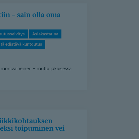
outusselvitys
Asiakastarina
stä edistävä kuntoutus
 monivaiheinen – mutta jokaisessa
.
seksi toipuminen vei