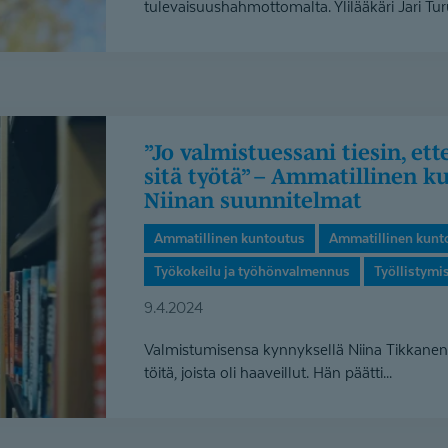
tulevaisuushahmottomalta. Ylilääkäri Jari Tu
”Jo valmistuessani tiesin, etten kykenisi tekemään
sitä työtä” – Ammatillinen k
Niinan suunnitelmat
Ammatillinen kuntoutus
Ammatillinen kunt
Työkokeilu ja työhönvalmennus
Työllistymi
9.4.2024
Valmistumisensa kynnyksellä Niina Tikkanen j
töitä, joista oli haaveillut. Hän päätti...