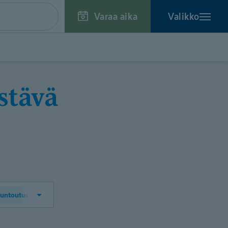
Varaa aika
Valikko
kuntoutus