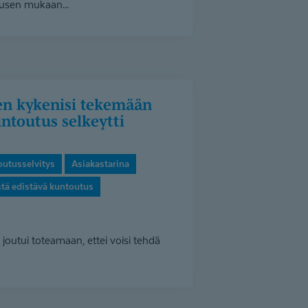
rusen mukaan...
untoutus selkeytti
outusselvitys
Asiakastarina
stä edistävä kuntoutus
outui toteamaan, ettei voisi tehdä