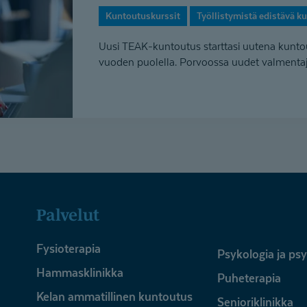
Kuntoutuskurssit
Työllistymistä edistävä k
Uusi TEAK-kuntoutus starttasi uutena kunto
vuoden puolella. Porvoossa uudet valmentaja
Palvelut
Fysioterapia
Psykologia ja ps
Hammasklinikka
Puheterapia
Kelan ammatillinen kuntoutus
Senioriklinikka