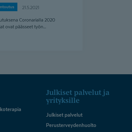
untoutus
21.5.2021
utuksena Coronarialla 2020
t ovat päässeet työn...
Julkiset palvelut ja
yrityksille
ykoterapia
Julkiset palvelut
Perusterveydenhuolto