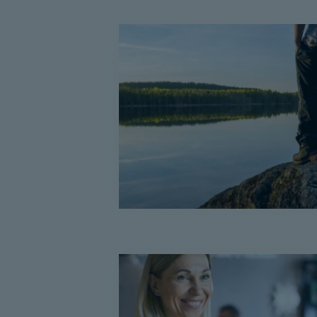
Niinan
suunnitelmat
Sami
työllistyi
TEAK-
kuntoutuksen
jälkeen
kokopäiväiseen
palkkatyöhön
Mikä
ihmeen
TEAK?