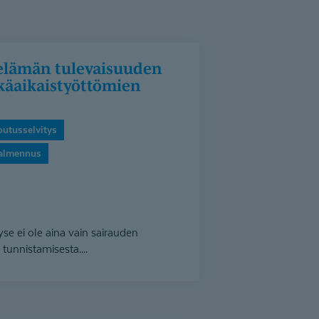
tkäaikais­työt­tömien
outusselvitys
valmennus
se ei ole aina vain sairauden
tunnistamisesta....