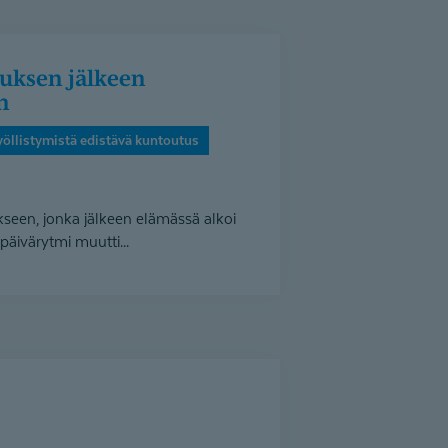
n
yöllistymistä edistävä kuntoutus
seen, jonka jälkeen elämässä alkoi
päivärytmi muutti...