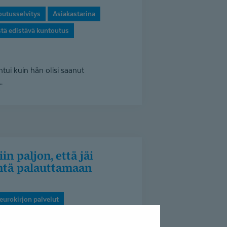
outusselvitys
Asiakastarina
stä edistävä kuntoutus
tui kuin hän olisi saanut
.
äntä palauttamaan
eurokirjon palvelut