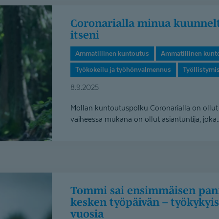
Coronarialla minua kuunneltiin – sain olla oma
itseni
Ammatillinen kuntoutus
Ammatillinen kunt
Työkokeilu ja työhönvalmennus
Työllistymi
8.9.2025
Mollan kuntoutuspolku Coronarialla on ollut
vaiheessa mukana on ollut asiantuntija, joka..
Tommi sai ensimmäisen paniikkikoh­tauksen
kesken työpäivän – työkykyi
vuosia