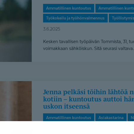
Ammatillinen kuntoutus
Ammatillinen kunt
Työkokeilu ja työhönvalmennus
Työllistymi
3.6.2025
Kesken tavallisen työpäivän Tommista, 31, tun
voimakkaan sähköiskun. Sitä seurasi valtava..
Jenna pelkäsi töihin lähtöä niin paljon, että jäi
kotiin – kuntoutus auttoi h
uskon itseensä
Ammatillinen kuntoutus
Asiakastarina
N
NUOTTI-valmennus
Oma väylä -kuntoutus