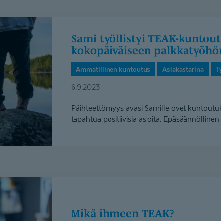
Sami työllistyi TEAK-kuntou­tuksen jälkeen
kokopäiväiseen palkkatyöhö
Ammatillinen kuntoutus
Asiakastarina
T
6.9.2023
Päihteettömyys avasi Samille ovet kuntoutuk
tapahtua positiivisia asioita. Epäsäännöllinen 
Mikä ihmeen TEAK?