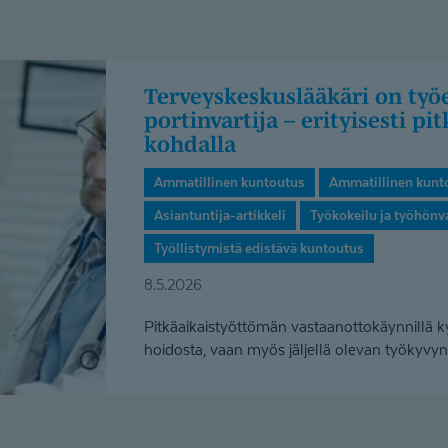
Terveyskes­kus­lääkäri on työelämän tulevaisuuden
portinvartija – erityisesti pi
kohdalla
Ammatillinen kuntoutus
Ammatillinen kunt
Asiantuntija-artikkeli
Työkokeilu ja työhön
Työllistymistä edistävä kuntoutus
8.5.2026
Pitkäaikaistyöttömän vastaanottokäynnillä ky
hoidosta, vaan myös jäljellä olevan työkyvyn 