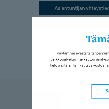
Asiantuntijan yhteystie
etunimi.sukunimi@coronaria.fi
Tämä
Käytämme evästeitä tarjoamamme
verkkopalvelumme käytön analysoim
tietoja siitä, miten käytät sivustoam
S
L