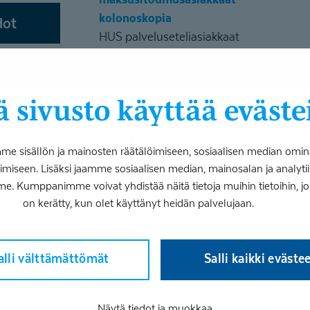
kolonoskopia
dot
HUS palveluseteliasiakkaat
gastroskopia
HUS palveluseteliasiakkaat
kolonoskopia
 sivusto käyttää eväste
Koulutukset
 sisällön ja mainosten räätälöimiseen, sosiaalisen median omin
iseen. Lisäksi jaamme sosiaalisen median, mainosalan ja analy
Gastroenterologian erikoislääkäri
me. Kumppanimme voivat yhdistää näitä tietoja muihin tietoihin, joita
on kerätty, kun olet käyttänyt heidän palvelujaan.
alli välttämättömät
Salli kaikki eväste
isää hakuasi vastaavia asiantuntijo
Näytä tiedot ja muokkaa