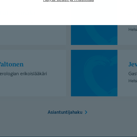
Janne
Rajala
i Lähdesmäki
Ja
rgian erikoislääkäri
Gast
Hels
Jevgeni
Katunin
Valtonen
J
rologian erikoislääkäri
Gast
Hels
Asiantuntijahaku