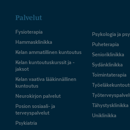
Palvelut
Fysioterapia
Psykologia ja ps
Hammasklinikka
Puheterapia
Kelan ammatillinen kuntoutus
Senioriklinikka
Kelan kuntoutuskurssit ja -
Sydänklinikka
jaksot
Toimintaterapia
Kelan vaativa lääkinnällinen
Työeläkekuntout
kuntoutus
Työterveyspalvel
Neurokirjon palvelut
Tähystysklinikka
Posion sosiaali- ja
terveyspalvelut
Uniklinikka
Psykiatria