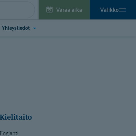
Varaa aika
Valikko
a
Avaa
Yhteystiedot
kko
valikko
toa
(Yhteystiedot)
tä)
Kielitaito
Englanti