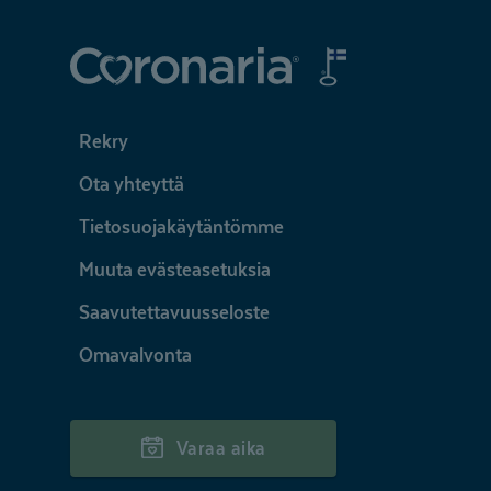
Coronaria
Rekry
Ota yhteyttä
Tietosuojakäytäntömme
Muuta evästeasetuksia
Saavutettavuusseloste
Omavalvonta
Varaa aika