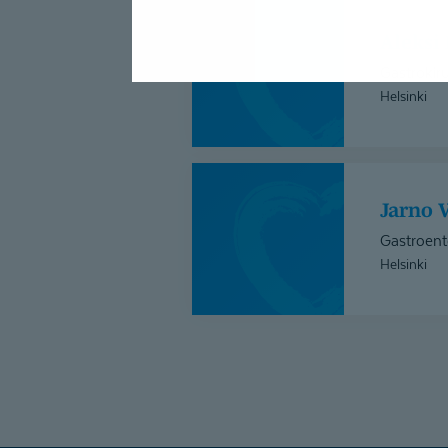
Aleksi
Lähdesmäki
Aleks
Gastrokiru
Helsinki
Jarno
Valtonen
Jarno 
Gastroente
Helsinki