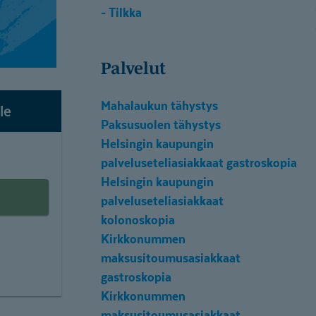
- Tilkka
Palvelut
Mahalaukun tähystys
le
Paksusuolen tähystys
Helsingin kaupungin
palveluseteliasiakkaat gastroskopia
Helsingin kaupungin
palveluseteliasiakkaat
kolonoskopia
Kirkkonummen
maksusitoumusasiakkaat
gastroskopia
Kirkkonummen
maksusitoumusasiakkaat