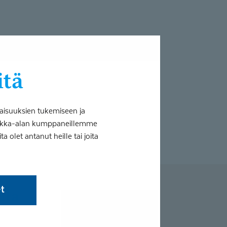
itä
aisuuksien tukemiseen ja
tiikka-alan kumppaneillemme
 olet antanut heille tai joita
et
ita