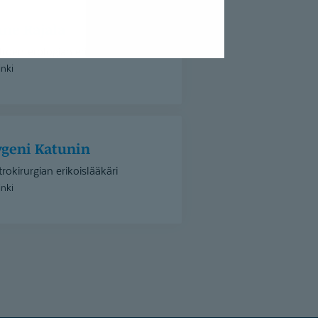
nne Rajala
roenterologian erikoislääkäri
inki
evgeni Katunin
rokirurgian erikoislääkäri
inki