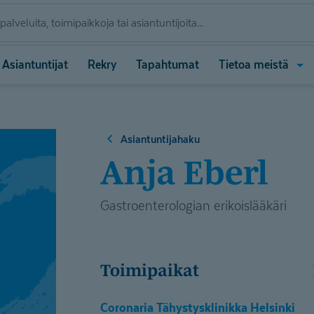
Ava
Asiantuntijat
Rekry
Tapahtumat
Tietoa meistä
vali
(Tie
meis
Asiantuntijahaku
Anja Eberl
Gastroenterologian erikoislääkäri
Toimipaikat
Coronaria Tähystysklinikka Helsinki