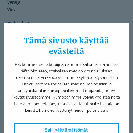
Venäjä
Viro
Palvelut
Mahalaukun tähystys
Tämä sivusto käyttää
Paksusuolen tähystys
evästeitä
Kirkkonummen maksusitoumusasiakkaat gastroskopia
Kirkkonummen maksusitoumusasiakkaat kolonoskopia
Käytämme evästeitä tarjoamamme sisällön ja mainosten
HUS palveluseteliasiakkaat gastroskopia
räätälöimiseen, sosiaalisen median ominaisuuksien
HUS palveluseteliasiakkaat kolonoskopia
tukemiseen ja verkkopalvelumme käytön analysoimiseen.
Lisäksi jaamme sosiaalisen median, mainosalan ja
analytiikka-alan kumppaneillemme tietoja siitä, miten
käytät sivustoamme. Kumppanimme voivat yhdistää näitä
tietoja muihin tietoihin, joita olet antanut heille tai joita on
kerätty, kun olet käyttänyt heidän palvelujaan.
Lisää hakuasi vastaavia
asiantuntijoita
Salli välttämättömät