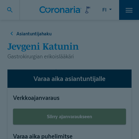
FI
Vali
Asiantuntijahaku
Jevgeni Katunin
Gastrokirurgian erikoislääkäri
Varaa aika asiantuntijalle
Verkkoajanvaraus
Siirry ajanvaraukseen
Varaa aika puhelimitse