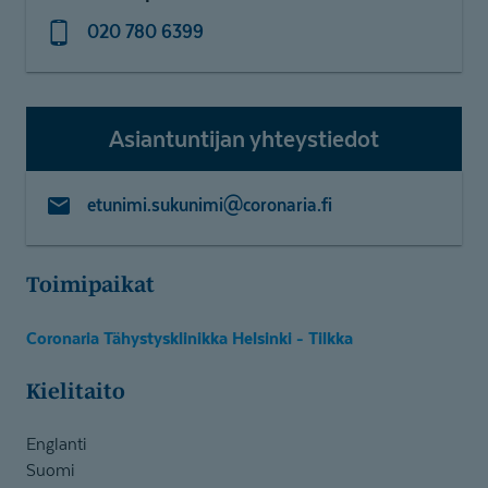
020 780 6399
Asiantuntijan yhteystiedot
etunimi.sukunimi@coronaria.fi
Toimipaikat
Coronaria Tähystysklinikka Helsinki - Tilkka
Kielitaito
Englanti
Suomi