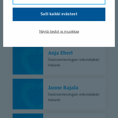
Aleksi
Salli kaikki evästeet
Aleksi Lähdesmäki
Lähdesmäki
Gastrokirurgian erikoislääkäri
Helsinki
Näytä tiedot ja muokkaa
Anja
Anja Eberl
Eberl
Gastroenterologian erikoislääkäri
Helsinki
Janne
Janne Rajala
Rajala
Gastroenterologian erikoislääkäri
Helsinki
Jarno