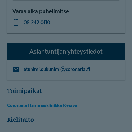
Varaa aika puhelimitse
09 242 0110
Asiantuntijan yhteystiedot
etunimi.sukunimi@coronaria.fi
Toimipaikat
Coronaria Hammasklinikka Kerava
Kielitaito