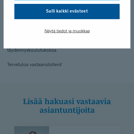
potilaani on tietoinen hoidon etenemisestä. Olen
Salli kaikki evästeet
empaattinen ja kärsivällinen. Työskentelyssäni olen
täsmällinen ja tunnollinen.
Näytä tiedot ja muokkaa
Teen monipuolisesti erilaisia toimenpiteitä. Ammatillisen
osaamisen ylläpitämiseksi käyn säännöllisesti
täydennyskoulutuksissa.
Tervetuloa vastaanotolleni!
Lisää hakuasi vastaavia
asiantuntijoita
Anna