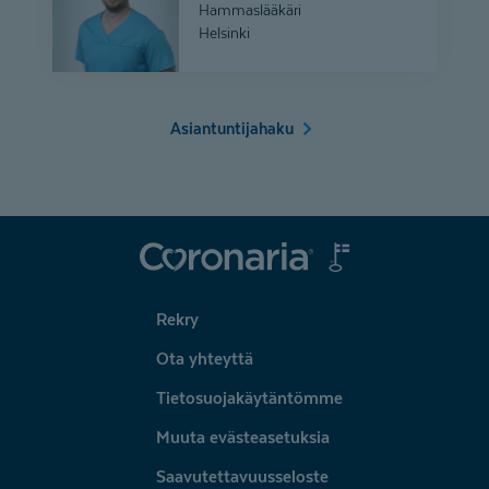
Hammaslääkäri
Helsinki
Asiantuntijahaku
Coronaria
Rekry
Ota yhteyttä
Tietosuojakäytäntömme
Muuta evästeasetuksia
Saavutettavuusseloste