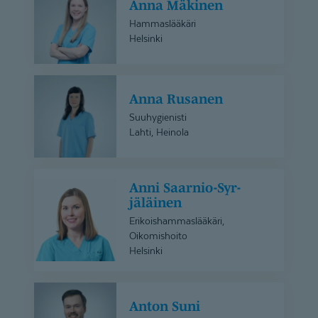
Anna Mäkinen
Mäkinen
Hammaslääkäri
Helsinki
Anna
Anna Rusanen
Rusanen
Suuhygienisti
Lahti, Heinola
Anni
Anni Saarnio-Syr­
Saarnio-
jäläinen
Syrjäläinen
Erikoishammaslääkäri,
Oikomishoito
Helsinki
Anton
Anton Suni
Suni