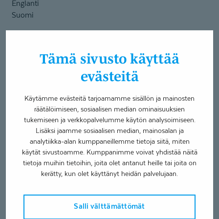
Englanti
Suomi
Palvelut
Tämä sivusto käyttää
Hampaan paikkaus tai lohkeaman korjaus
evästeitä
Hammaslääkäripalvelut
Hampaan poisto
Käytämme evästeitä tarjoamamme sisällön ja mainosten
Hammastarkastus
räätälöimiseen, sosiaalisen median ominaisuuksien
Hammassärky tai -tapaturma
tukemiseen ja verkkopalvelumme käytön analysoimiseen.
Muut suun alueen vaivat
Lisäksi jaamme sosiaalisen median, mainosalan ja
Hammaslääkäripalvelut palvelusetelit
analytiikka-alan kumppaneillemme tietoja siitä, miten
Hammastarkastus jännittäjälle tai pelokkaalle
käytät sivustoamme. Kumppanimme voivat yhdistää näitä
tietoja muihin tietoihin, joita olet antanut heille tai joita on
Olen valmistunut hammaslääkäriksi Helsingin yliopistosta.
kerätty, kun olet käyttänyt heidän palvelujaan.
Potilaani ovat olleet kaiken ikäisiä. Hoidan mielelläni
pelkopotilaita ja lapsia. Minulle on tärkeää, että potilas
Salli välttämättömät
kokee olonsa turvalliseksi toimenpiteiden aikana. Kerron
toimenpiteen aikana potilaalle, mitä tapahtuu, jotta