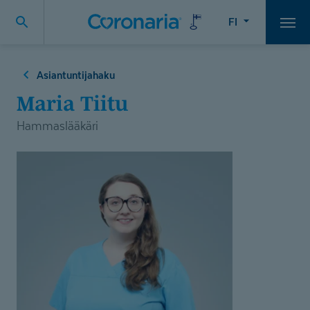
FI
Vali
Asiantuntijahaku
Maria Tiitu
Hammaslääkäri