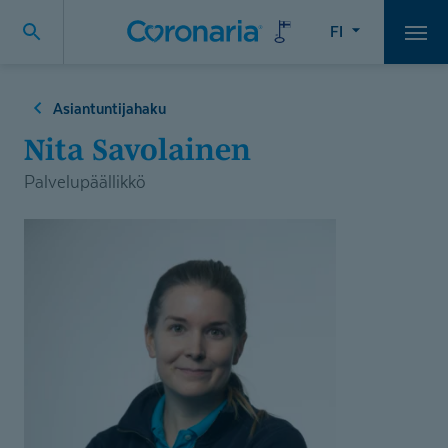
FI
Vali
Asiantuntijahaku
Nita Savolainen
Palvelupäällikkö