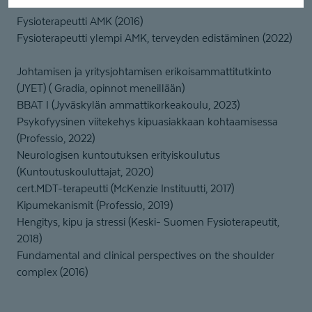
Fysioterapeutti AMK (2016)
Fysioterapeutti ylempi AMK, terveyden edistäminen (2022)
Johtamisen ja yritysjohtamisen erikoisammattitutkinto
(JYET) ( Gradia, opinnot meneillään)
BBAT I (Jyväskylän ammattikorkeakoulu, 2023)
Psykofyysinen viitekehys kipuasiakkaan kohtaamisessa
(Professio, 2022)
Neurologisen kuntoutuksen erityiskoulutus
(Kuntoutuskouluttajat, 2020)
cert.MDT-terapeutti (McKenzie Instituutti, 2017)
Kipumekanismit (Professio, 2019)
Hengitys, kipu ja stressi (Keski- Suomen Fysioterapeutit,
2018)
Fundamental and clinical perspectives on the shoulder
complex (2016)