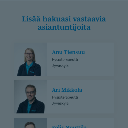
Lisää hakuasi vastaavia
asiantuntijoita
Anu
Anu Tiensuu
Tiensuu
Fysioterapeutti
Jyväskylä
Ari
Ari Mikkola
Mikkola
Fysioterapeutti
Jyväskylä
Eelis
Eelis Nuuttila
Nuuttila