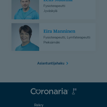
Fysioterapeutti
Jyväskylä
Eira
Eira Manninen
Manninen
Fysioterapeutti, Lymfaterapeutti
Pieksämäki
Asiantuntijahaku
Coronaria
Rekry