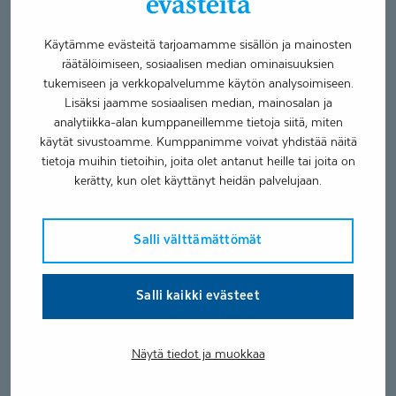
evästeitä
Erityisosaaminen
Käytämme evästeitä tarjoamamme sisällön ja mainosten
Apuvälinetarpeen arviointi
räätälöimiseen, sosiaalisen median ominaisuuksien
McKenzie menetelmä (MDT)
tukemiseen ja verkkopalvelumme käytön analysoimiseen.
Lisäksi jaamme sosiaalisen median, mainosalan ja
Neurologinen fysioterapia
analytiikka-alan kumppaneillemme tietoja siitä, miten
Painokevennetty kävelyharjoittelu
käytät sivustoamme. Kumppanimme voivat yhdistää näitä
tietoja muihin tietoihin, joita olet antanut heille tai joita on
Työskentelen fysioterapian palvelupäällikkönä Jyväskylän
kerätty, kun olet käyttänyt heidän palvelujaan.
ja Äänekosken toimipisteissä.
Palvelupäällikkönä vastaan Jyväskylän ja Äänekosken
Salli välttämättömät
alueen avofysioterapioidemme toiminnasta.
Toimipisteemme tarjoavat monipuolisesti
fysioterapiapalveluita asiakkaidemme parhaaksi. Voit olla
Salli kaikki evästeet
minuun matalalla kynnyksellä yhteydessä
fysioterapiapalveluita koskevissa asioissa.
Näytä tiedot ja muokkaa
Koulutukset