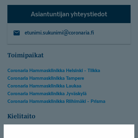
Asiantuntijan yhteystiedot
etunimi.sukunimi@coronaria.fi
Toimipaikat
Coronaria Hammasklinikka Helsinki - Tilkka
Coronaria Hammasklinikka Tampere
Coronaria Hammasklinikka Laukaa
Coronaria Hammasklinikka Jyväskylä
Coronaria Hammasklinikka Riihimäki - Prisma
Kielitaito
Englanti