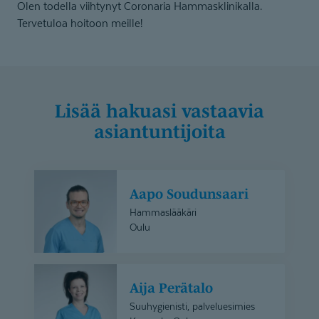
Olen todella viihtynyt Coronaria Hammasklinikalla.
Tervetuloa hoitoon meille!
Lisää hakuasi vastaavia
asiantuntijoita
Aapo
Aapo Soudunsaari
Soudunsaari
Hammaslääkäri
Oulu
Aija
Aija Perätalo
Perätalo
Suuhygienisti, palveluesimies