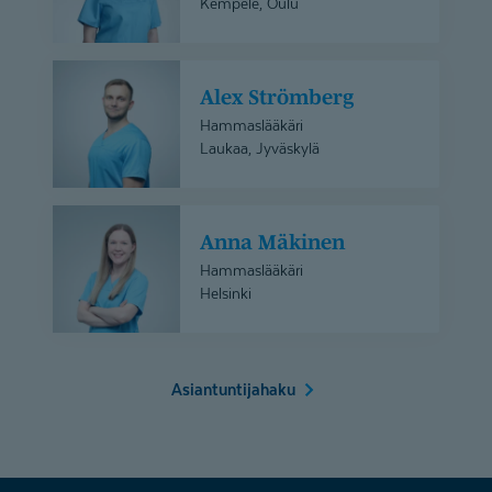
Kempele, Oulu
Alex
Alex Strömberg
Strömberg
Hammaslääkäri
Laukaa, Jyväskylä
Anna
Anna Mäkinen
Mäkinen
Hammaslääkäri
Helsinki
Asiantuntijahaku