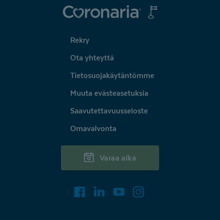
Coronaria
Rekry
Ota yhteyttä
Tietosuojakäytäntömme
Muuta evästeasetuksia
Saavutettavuusseloste
Omavalvonta
Varaa aika
Facebook
LinkedIn
Youtube
Instagram