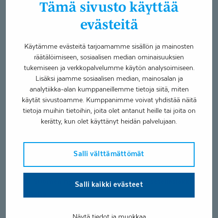
Suomi
Tämä sivusto käyttää
Saksa
evästeitä
Palvelut
Käytämme evästeitä tarjoamamme sisällön ja mainosten
räätälöimiseen, sosiaalisen median ominaisuuksien
Hampaan paikkaus tai lohkeaman korjaus
tukemiseen ja verkkopalvelumme käytön analysoimiseen.
Hammaslääkäripalvelut
Lisäksi jaamme sosiaalisen median, mainosalan ja
Hammaskiven poisto
analytiikka-alan kumppaneillemme tietoja siitä, miten
Konsultaatio, Proteettiset- ja purentafysiologiset hoidot
käytät sivustoamme. Kumppanimme voivat yhdistää näitä
Hampaan poisto
tietoja muihin tietoihin, joita olet antanut heille tai joita on
Hammastarkastus
kerätty, kun olet käyttänyt heidän palvelujaan.
Hammassärky tai -tapaturma
Muut suun alueen vaivat
Salli välttämättömät
Helsingin kaupungin palveluseteliasiakkaat LOHK
Helsingin kaupungin palveluseteliasiakkaat KOHO
Keski-Suomen hyvinvointialueen palveluseteliasiakkaat,
Salli kaikki evästeet
Juurihoito
Helsingin kaupungin palveluseteliasiakkaat TUTHO
Keski-Suomen hyvinvointialueen palveluseteliasiakkaat,
Näytä tiedot ja muokkaa