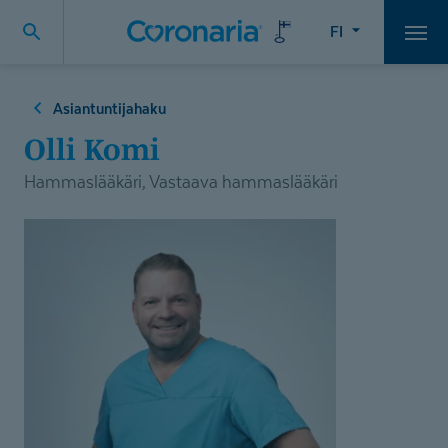
FI
Vali
Asiantuntijahaku
Olli Komi
Hammaslääkäri, Vastaava hammaslääkäri