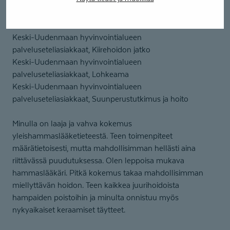
Paikkaus ja lohkeaman korjaus
Juurihoito
Keski-Uudenmaan hyvinvointialueen
palveluseteliasiakkaat, Kiirehoidon jatko
Keski-Uudenmaan hyvinvointialueen
palveluseteliasiakkaat, Lohkeama
Keski-Uudenmaan hyvinvointialueen
palveluseteliasiakkaat, Suunperustutkimus ja hoito
Minulla on laaja ja vahva kokemus
yleishammaslääketieteestä. Teen toimenpiteet
määrätietoisesti, mutta mahdollisimman hellästi aina
riittävässä puudutuksessa. Olen leppoisa mukava
hammaslääkäri. Pitkä kokemus takaa mahdollisimman
miellyttävän hoidon. Teen kaikkea juurihoidoista
hampaiden poistoihin ja minulta onnistuu myös
nykyaikaiset keraamiset täytteet.