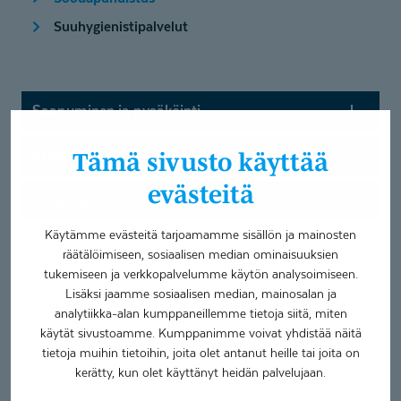
Suuhygienistipalvelut
Saapuminen ja pysäköinti
Esteettömyys
Tämä sivusto käyttää
evästeitä
Palvelualueet
Käytämme evästeitä tarjoamamme sisällön ja mainosten
räätälöimiseen, sosiaalisen median ominaisuuksien
Lämpimästi tervetuloa hyvään hammashoitoon
tukemiseen ja verkkopalvelumme käytön analysoimiseen.
kotimaiselle Coronaria Hammasklinikalle Riihimäelle.
Lisäksi jaamme sosiaalisen median, mainosalan ja
Palvelemme sinua viihtyisissä tiloissa Riihimäen Prisman 2.
analytiikka-alan kumppaneillemme tietoja siitä, miten
kerroksessa. Meiltä saat helposti ja nopeasti
käytät sivustoamme. Kumppanimme voivat yhdistää näitä
perushammaslääkärin ja suuhygienistin palvelut
tietoja muihin tietoihin, joita olet antanut heille tai joita on
ammattitaidolla toteutettuna.
kerätty, kun olet käyttänyt heidän palvelujaan.