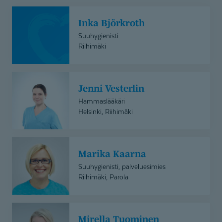
Inka
Inka Björkroth
Björkroth
Suuhygienisti
Riihimäki
Jenni
Jenni Vesterlin
Vesterlin
Hammaslääkäri
Helsinki, Riihimäki
Marika
Marika Kaarna
Kaarna
Suuhygienisti, palveluesimies
Riihimäki, Parola
Mirella
Mirella Tuominen
Tuominen