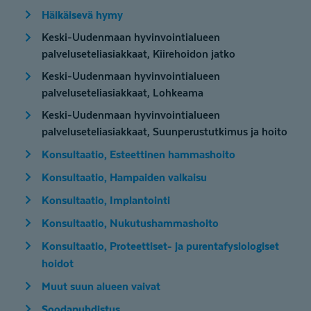
Häikäisevä hymy
Keski-Uudenmaan hyvinvointialueen
palveluseteliasiakkaat, Kiirehoidon jatko
Keski-Uudenmaan hyvinvointialueen
palveluseteliasiakkaat, Lohkeama
Keski-Uudenmaan hyvinvointialueen
palveluseteliasiakkaat, Suunperustutkimus ja hoito
Konsultaatio, Esteettinen hammashoito
Konsultaatio, Hampaiden valkaisu
Konsultaatio, Implantointi
Konsultaatio, Nukutushammashoito
Konsultaatio, Proteettiset- ja purentafysiologiset
hoidot
Muut suun alueen vaivat
Soodapuhdistus