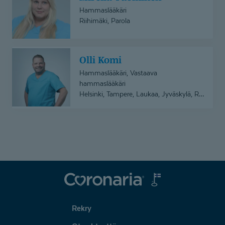
Hammaslääkäri
Riihimäki, Parola
Olli
Olli Komi
Komi
Hammaslääkäri, Vastaava
hammaslääkäri
Helsinki, Tampere, Laukaa, Jyväskylä, Riihimäki
Coronaria
Rekry