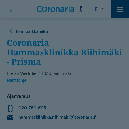
FI
Vali
Toimipaikkahaku
Coronaria
Hammasklinikka Riihimäki
- Prisma
Etelän Viertotie 2, 11130, Riihimäki
Reittiohje
Ajanvaraus
020 780 6115
hammasklinikka.riihimaki@coronaria.fi