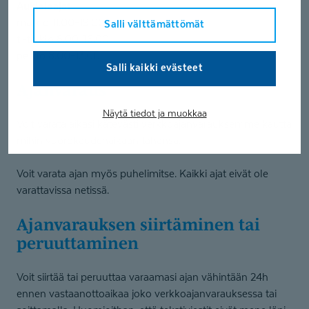
Aukioloajat
ma klo 11.00–19.00
Salli välttämättömät
ti-to klo 8.00–16.00
pe klo 8.00–13.00
Salli kaikki evästeet
Ajanvaraus
Näytä tiedot ja muokkaa
Voit varata aikasi kätevästi verkkoajanvarauksemme kautta
mihin vuorokaudenaikaan tahansa.
Voit varata ajan myös puhelimitse. Kaikki ajat eivät ole
varattavissa netissä.
Ajanvarauksen siirtäminen tai
peruuttaminen
Voit siirtää tai peruuttaa varaamasi ajan vähintään 24h
ennen vastaanottoaikaa joko verkkoajanvarauksessa tai