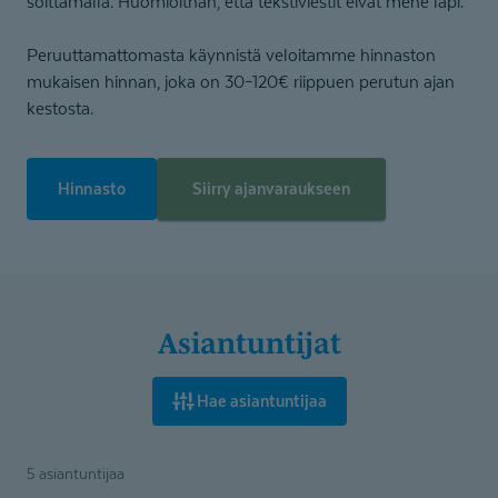
soittamalla. Huomioithan, että tekstiviestit eivät mene läpi.
Peruuttamattomasta käynnistä veloitamme hinnaston
mukaisen hinnan, joka on 30–120€ riippuen perutun ajan
kestosta.
Hinnasto
Siirry ajanvaraukseen
Asiantuntijat
Hae asiantuntijaa
5 asiantuntijaa