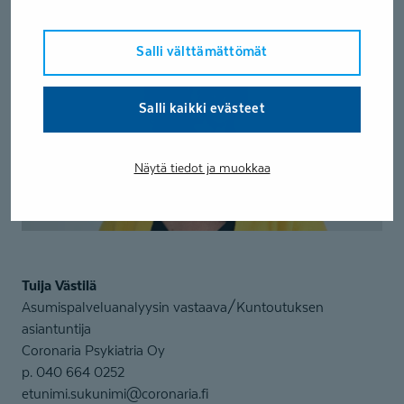
Salli välttämättömät
Salli kaikki evästeet
Näytä tiedot ja muokkaa
Tuija Västilä
Asumispalveluanalyysin vastaava/Kuntoutuksen
asiantuntija
Coronaria Psykiatria Oy
p. 040 664 0252
etunimi.sukunimi@coronaria.fi