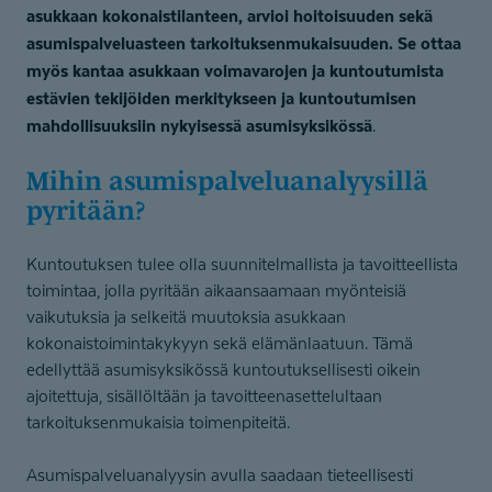
asukkaan kokonaistilanteen, arvioi hoitoisuuden sekä
asumispalveluasteen tarkoituksenmukaisuuden. Se ottaa
myös kantaa asukkaan voimavarojen ja kuntoutumista
estävien tekijöiden merkitykseen ja kuntoutumisen
mahdollisuuksiin nykyisessä asumisyksikössä
.
Mihin asumispal­ve­lua­na­lyysillä
pyritään?
Kuntoutuksen tulee olla suunnitelmallista ja tavoitteellista
toimintaa, jolla pyritään aikaansaamaan myönteisiä
vaikutuksia ja selkeitä muutoksia asukkaan
kokonaistoimintakykyyn sekä elämänlaatuun. Tämä
edellyttää asumisyksikössä kuntoutuksellisesti oikein
ajoitettuja, sisällöltään ja tavoitteenasettelultaan
tarkoituksenmukaisia toimenpiteitä.
Asumispalveluanalyysin avulla saadaan tieteellisesti