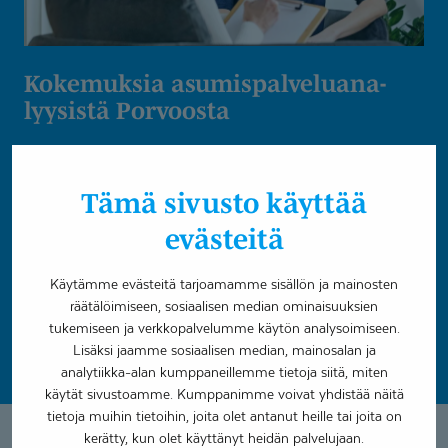
Kokemuksia asumispal­ve­lua­na­
lyysistä Porvoosta
Asumispalveluita tarvitsevien porvoolaisten elämänlaatua
on saatu parannettua yhteistyön avulla. Porvoon
Tämä sivusto käyttää
kaupunki, Helsingin ja Uudenmaan sairaanhoitopiiri ja
yksityinen terveydenhuoltoyhtiö Coronaria kartoittivat
evästeitä
yhteistyössä asiakkaiden tilannetta ja hoitotarvetta, ja heille
räätälöitiin sopiva asumismuoto.
Käytämme evästeitä tarjoamamme sisällön ja mainosten
räätälöimiseen, sosiaalisen median ominaisuuksien
tukemiseen ja verkkopalvelumme käytön analysoimiseen.
Lue lisää
Lisäksi jaamme sosiaalisen median, mainosalan ja
analytiikka-alan kumppaneillemme tietoja siitä, miten
käytät sivustoamme. Kumppanimme voivat yhdistää näitä
tietoja muihin tietoihin, joita olet antanut heille tai joita on
Ota yhteyttä
kerätty, kun olet käyttänyt heidän palvelujaan.