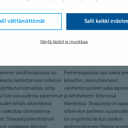
arjessa.
essa korostuu yksilöllinen
ipuoliset harjoitteet, jotka
siakasta palauttamaan tai
alli välttämättömät
Salli kaikki eväste
n päivittäisten
nsa hallintaa.
Näytä tiedot ja muokkaa
terapi
a
Perheterapia
namme yksilöterapiassa on
Perheterapiassa saa tukea pe
akasta tiedostamaan erilaisia
kriiseihin, parisuhteeseen,
 käyttäytymismalleja, jotta
vanhemmuuteen sekä lapsen
isi tulevaisuudessa paremmat
ja kehitykseen liittyvissä
udet tehdä oikeanlaisia
tilanteissa. Terapiasta on ap
ja vaikuttaa olemiseensa
silloin kun perheen vuorovai
sti. Terapiatyöskentelyssä
on ongelmia tai kun jonkun
e asiakkaan läheiset,
perheenjäsenen tilanne kuorm