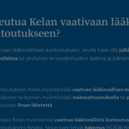
ntoutukseen?
vaan lääkinnälliseen kuntoutukseen, sinulla tulee olla
julk
nnitelma
tai yksityisen terveydenhuollon laatima ja julkis
.
kuntoutukseen Kelan myöntämällä
vaativan lääkinnällisen 
ntialueen tai kunnan myöntämällä
maksusitoumuksella
tai
p
 suoraan
ilman lähetettä
.
saamaan Kelan myöntämää
vaativaa lääkinnällistä kuntoutu
outukseen Kelalta. Sinun tulee tehdä
hakemus
(KU104) Ke