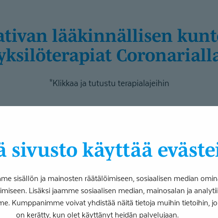
yksilöterapiat Coronariall
*Klikkaa ja tutustu terapialajeihin
Puheterapia
intaterapia
 sivusto käyttää eväste
Tavoitteenamme on parantaa
namme on auttaa asiakasta
kommunikaatiokykyä, puhee
maan paremman
 sisällön ja mainosten räätälöimiseen, sosiaalisen median omin
ymmärrettävyyttä ja äänenkä
vyn ja osallisuuden
iseen. Lisäksi jaamme sosiaalisen median, mainosalan ja analy
tukemaan kuntoutuksen avul
rityisesti tilanteissa, joissa
me. Kumppanimme voivat yhdistää näitä tietoja muihin tietoihin, joita
osallistumistaan ja toiminta
innot ovat vaikeutuneet.
on kerätty, kun olet käyttänyt heidän palvelujaan.