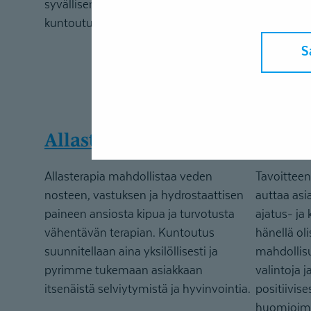
syvällisempää ja monipuolisempaa
Kuntoutuks
kuntoutusta.
tuki ja mon
auttavat a
S
parantamaa
toimintoje
Allasterapia
Psyko
Allasterapia mahdollistaa veden
Tavoittee
nosteen, vastuksen ja hydrostaattisen
auttaa asi
paineen ansiosta kipua ja turvotusta
ajatus- ja
vähentävän terapian. Kuntoutus
hänellä ol
suunnitellaan aina yksilöllisesti ja
mahdollisu
pyrimme tukemaan asiakkaan
valintoja 
itsenäistä selviytymistä ja hyvinvointia.
positiivise
huomioimm