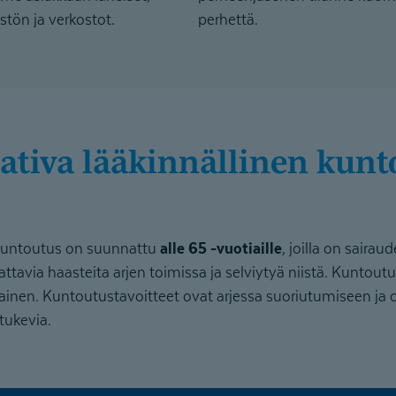
stön ja verkostot.
perhettä.
 kuntoutus on suunnattu
alle 65 -vuotiaille
, joilla on saira
ttavia haasteita arjen toimissa ja selviytyä niistä. Kuntout
nen. Kuntoutustavoitteet ovat arjessa suoriutumiseen ja osa
tukevia.