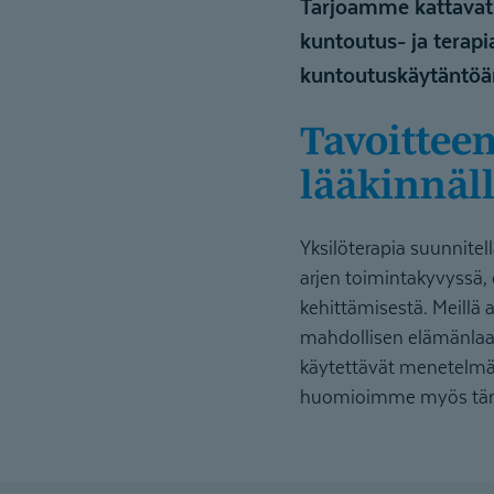
Tarjoamme kattavat 
kuntoutus- ja terapia
kuntoutuskäytäntö
Tavoitteemme yksilöllisessä vaativassa
lääkinnäl­
Yksilöterapia suunnite
arjen toimintakyvyssä,
kehittämisestä. Meillä
mahdollisen elämänlaa
käytettävät menetelmät
huomioimme myös tärkeä