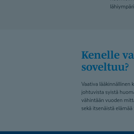
lähiympäri
Kenelle vaativa lääkinnällinen kuntoutus
soveltuu?
Vaativa lääkinnällinen
johtuvista syistä huoma
vähintään vuoden mittai
sekä itsenäistä elämää 