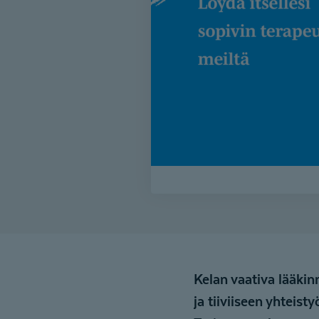
Kelan vaativa lääki
ja tiiviiseen yhteis