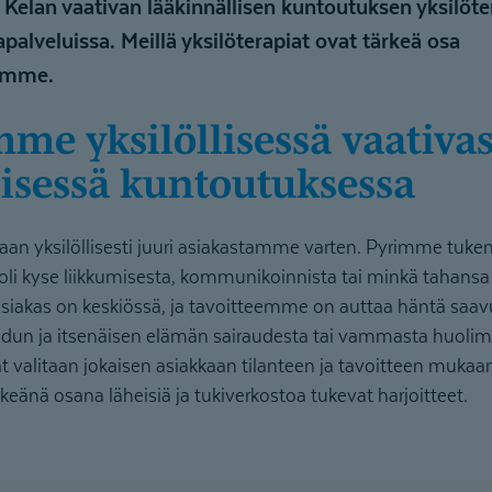
Kelan vaativan lääkinnällisen kuntoutuksen yksilöte
palveluissa. Meillä yksilöterapiat ovat tärkeä osa
ämme.
lisessä kuntoutuksessa
llaan yksilöllisesti juuri asiakastamme varten. Pyrimme tu
 oli kyse liikkumisesta, kommunikoinnista tai minkä tahans
 asiakas on keskiössä, ja tavoitteemme on auttaa häntä sa
dun ja itsenäisen elämän sairaudesta tai vammasta huolim
 valitaan jokaisen asiakkaan tilanteen ja tavoitteen muka
nä osana läheisiä ja tukiverkostoa tukevat harjoitteet.