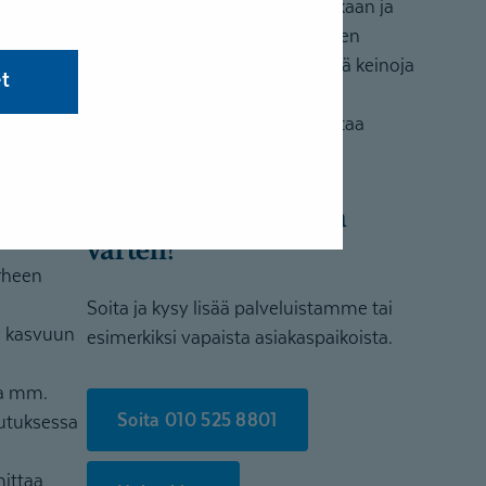
antamalla vahvistamaan asiakkaan ja
perheen valmiuksia tulla toimeen
erityisvaikeuksien kanssa, löytää keinoja
et
korvata niiden aiheuttamia
toiminnallisia haittoja ja kohentaa
elämänlaatua.
Olemme täällä sinua
varten!
rheen
Soita ja kysy lisää palveluistamme tai
 kasvuun
esimerkiksi vapaista asiakaspaikoista.
ua mm.
Soita 010 525 8801
kutuksessa
ittaa