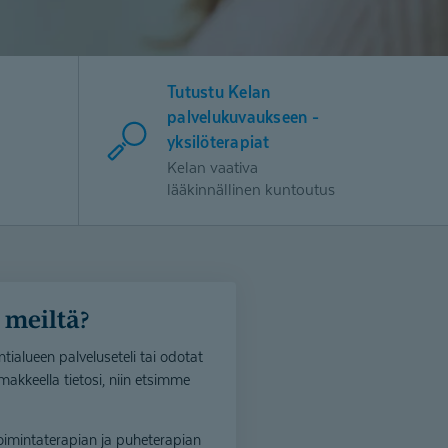
Tutustu Kelan
palvelukuvaukseen -
yksilöterapiat
Kelan vaativa
lääkinnällinen kuntoutus
i meiltä?
ialueen palveluseteli tai odotat
akkeella tietosi, niin etsimme
oimintaterapian ja puheterapian