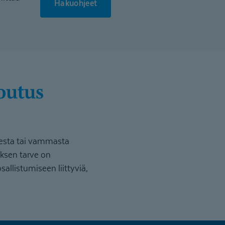
Hakuohjeet
udesta tai vammasta
uksen tarve on
llistumiseen liittyviä,