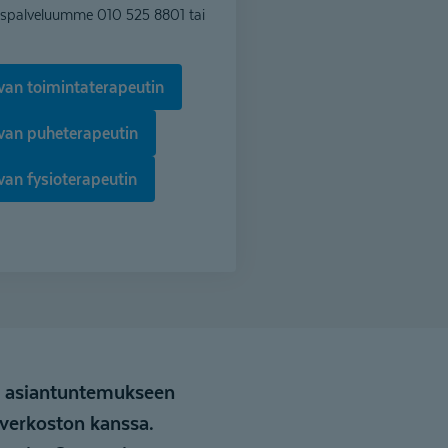
kaspalveluumme 010 525 8801 tai
van toimintaterapeutin
ivan puheterapeutin
van fysioterapeutin
än asiantuntemukseen
kiverkoston kanssa.