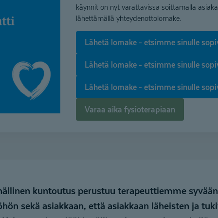
käynnit on nyt varattavissa soittamalla asia
lähettämällä yhteydenottolomake.
Lähetä lomake - etsimme sinulle sopi
Lähetä lomake - etsimme sinulle sop
Lähetä lomake - etsimme sinulle sopi
Varaa aika fysioterapiaan
nnällinen kuntoutus perustuu terapeuttiemme syvä
työhön sekä asiakkaan, että asiakkaan läheisten ja tu