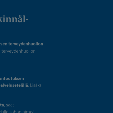
isen terveydenhuollon
en terveydenhuollon
kuntoutuksen
alvelusetelillä
. Lisäksi
sta
, saat
lalle, johon nimeät