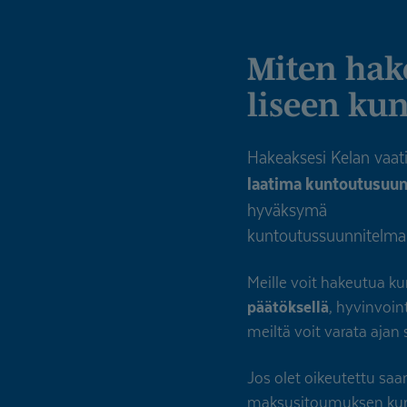
Miten hakeutua Kelan vaativaan lääkinnäl­
liseen ku
Hakeaksesi Kelan vaati
laatima kuntoutusuu
hyväksymä
kuntoutussuunnitelma
Meille voit hakeutua 
päätöksellä
, hyvinvoi
meiltä voit varata ajan
Jos olet oikeutettu 
maksusitoumuksen kunt