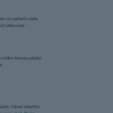
in on pahasti vialla.
yt jatkuvista
n niiden kanssa pärjäsi
a.
riin. Hänet ohjattiin