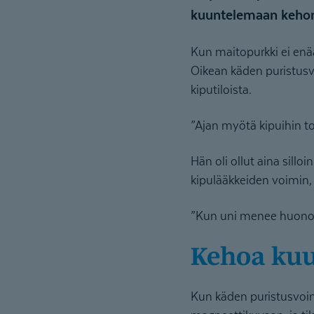
kuuntelemaan kehons
Kun maitopurkki ei enää
Oikean käden puristusv
kiputiloista.
”Ajan myötä kipuihin to
Hän oli ollut aina sillo
kipulääkkeiden voimin,
”Kun uni menee huonoks
Kehoa ku
Kun käden puristusvoim