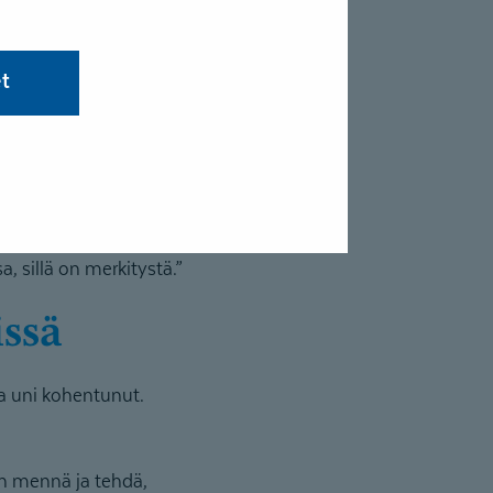
untija.”
et
apeutteihin,
stään, mutta
, sillä on merkitystä.”
issä
ja uni kohentunut.
in mennä ja tehdä,