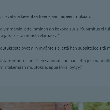
s levätä ja keventää treenejään tarpeen mukaan.
a ymmärsin, että ihminen on kokonaisuus. Kuormitus ei tul
ta ja kaikesta muusta elämässä.”
utuksesta ovat niin myönteisiä, että hän suosittelee sitä
laista kuntoutus on. Olen sanonut suoraan, että jos mahdoll
mis tekemään muutoksia, apua kyllä löytyy.”