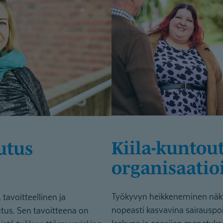
Kiila-kun­toutus
organisaa­tioi
Työkyvyn heikkeneminen näky
tavoitteellinen ja
nopeasti kasvavina sairauspo
tus. Sen tavoitteena on