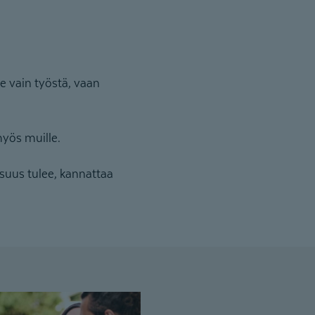
e vain työstä, vaan
 myös muille.
isuus tulee, kannattaa