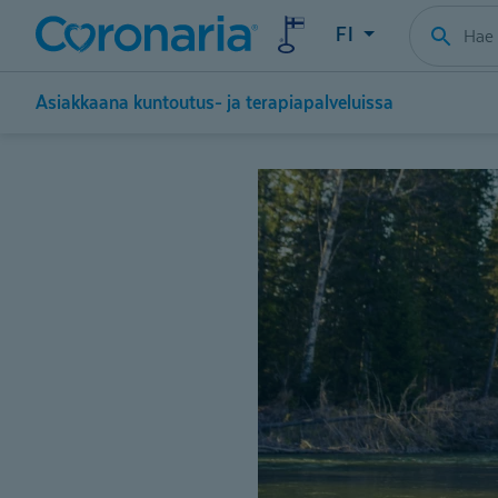
FI
Asiakkaana kuntoutus- ja terapiapalveluissa