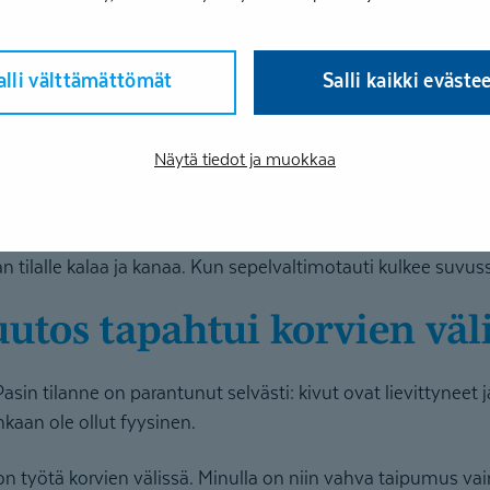
ensa vaivat, mutta jokaiseen tilanteeseen löytyi oikea asiant
alli välttämättömät
Salli kaikki eväste
telee moniammatillinen tiimi psykologeista ravitsemuster
reihin.
Näytä tiedot ja muokkaa
ltiin myös ruokavaliota. Hän oli jo valmiiksi tarkka syömise
pieniä muutoksia esimerkiksi proteiinin lähteisiin.
 tilalle kalaa ja kanaa. Kun sepelvaltimotauti kulkee suvussa
utos tapahtui korvien väl
sin tilanne on parantunut selvästi: kivut ovat lievittyneet 
kaan ole ollut fyysinen.
on työtä korvien välissä. Minulla on niin vahva taipumus va