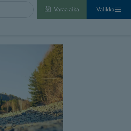
Varaa aika
Valikko