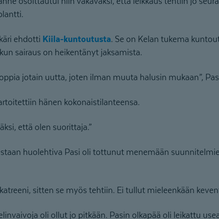
anne osoittautui niin vakavaksi, että leikkaus tehtiin jo seu
lantti.
käri ehdotti
Kiila-kuntoutusta
. Se on Kelan tukema kuntoutu
, kun sairaus on heikentänyt jaksamista.
oi oppia jotain uutta, joten ilman muuta halusin mukaan”, Pas
rtoitettiin hänen kokonaistilanteensa.
ksi, että olen suorittaja.”
nostaan huolehtiva Pasi oli tottunut menemään suunnitelm
alkatreeni, sitten se myös tehtiin. Ei tullut mieleenkään keven
taelinvaivoja oli ollut jo pitkään. Pasin olkapää oli leikattu us