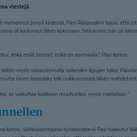
a viestejä.
 meinannut pysyä kädessä, Pasi Rääpysjärvi tajusi, että jota
oima oli kadonnut lähes kokonaan. Sitä ennen hän oli kärsin
ttui, enkä enää tiennyt, mikä on normaalia”, Pasi kertoo.
in tällöin myös sairauslomalla vaikeiden kipujen takia. Päivisi
 mutta öinen leposärky teki nukkumisesta lähes mahdotont
i, se vaikuttaa kaikkeen muuhunkin, myös mielialaan.”
unnellen
a katosi, sähköasentajana työskentelevä Pasi hakeutui lääkä