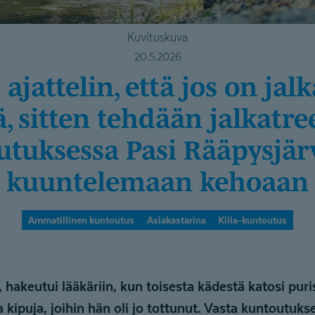
Kuvituskuva
20.5.2026
, sitten tehdään jalkatre
tuksessa Pasi Rääpysjär
kuuntelemaan kehoaan
Ammatillinen kuntoutus
Asiakastarina
Kiila-kuntoutus
, hakeutui lääkäriin, kun toisesta kädestä katosi pur
a kipuja, joihin hän oli jo tottunut. Vasta kuntoutuk