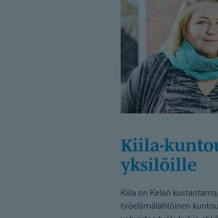
Kiila-kun­toutus
yksilöille
Kiila on Kelan kustantama, 
työelämälähtöinen kuntou