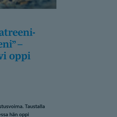
eni” –
vi oppi
istusvoima. Taustalla
sessa hän oppi