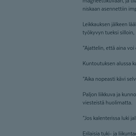
magneettikuvaan, ja til
niskaan asennettiin imp
Leikkauksen jälkeen lää
työkyvyn tueksi silloin
”Ajattelin, että aina v
Kuntoutuksen alussa ka
”Aika nopeasti kävi selvä
Paljon liikkuva ja kun
viesteistä huolimatta.
”Jos kalenterissa luki j
Erilaisia tuki- ja liikun