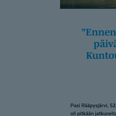
”Ennen ajattelin, että jos on jalkatree­ni­
päivä
Kuntou
Pasi Rääpysjärvi, 52
oli pitkään jatkuneit