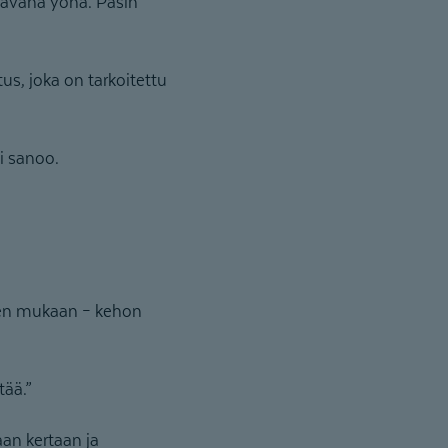
raavana yönä. Pasin
s, joka on tarkoitettu
i sanoo.
ien mukaan – kehon
tää.”
eaan kertaan ja