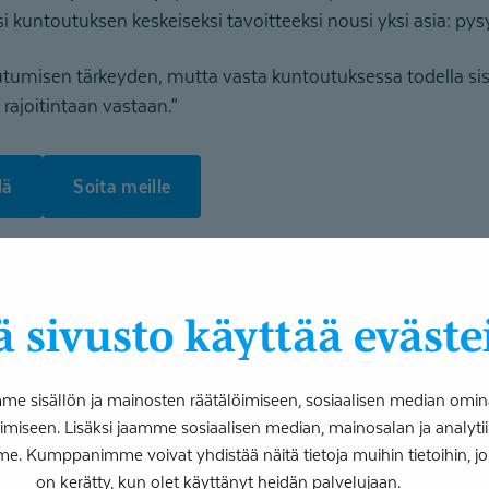
iksi kuntoutuksen keskeiseksi tavoitteeksi nousi yksi asia: py
utumisen tärkeyden, mutta vasta kuntoutuksessa todella sisä
rajoitintaan vastaan.”
lä
Soita meille
 yllätti monipuoli­suu­dell
 sivusto käyttää eväste
 oli sopivasti vaihtelevaa – pitkästymään ei päässyt.
ja, keskusteluja ja tekemistä. Yhtenä päivänä mentiin golfa
 sisällön ja mainosten räätälöimiseen, sosiaalisen median omin
iseen. Lisäksi jaamme sosiaalisen median, mainosalan ja analy
me. Kumppanimme voivat yhdistää näitä tietoja muihin tietoihin, joita
n oli siitä, kuinka monen eri alan ammattilaisia kuntoutujien
on kerätty, kun olet käyttänyt heidän palvelujaan.