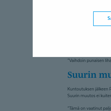
”Jokaisella on omanlais
S
Kuntoutuksessa työsken
fysioterapeuteista lääkä
Pasin kohdalla tarkaste
kuntoutuksessa tehtiin 
”Vaihdoin punaisen lihan
Suurin mu
Kuntoutuksen jälkeen Pa
Suurin muutos ei kuiten
”Tämä on vaatinut palj