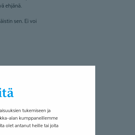
syä ehjänä.
istin sen. Ei voi
aan
itä
amaan, toisena uimaan”,
aisuuksien tukemiseen ja
tiikka-alan kumppaneillemme
 olet antanut heille tai joita
 tukena on.