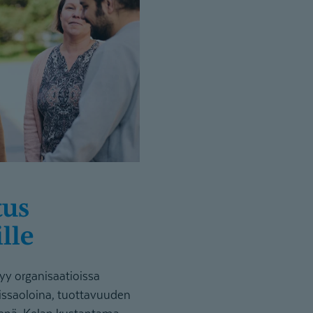
lle
y organisaatioissa
issaoloina, tuottavuuden