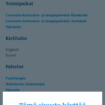
Toimipaikat
Coronaria kuntoutus- ja terapiapalvelut Äänekoski
Coronaria kuntoutus- ja terapiapalvelut Jyväskylä
Yrjönkatu
Kielitaito
Englanti
Suomi
Palvelut
Fysioterapia
Ikääntyvien fysioterapia
Hieronta
Lymphatouch
Akupunktio