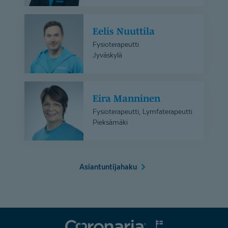
Eelis
Eelis Nuuttila
Nuuttila
Fysioterapeutti
Jyväskylä
Eira
Eira Manninen
Manninen
Fysioterapeutti, Lymfaterapeutti
Pieksämäki
Asiantuntijahaku