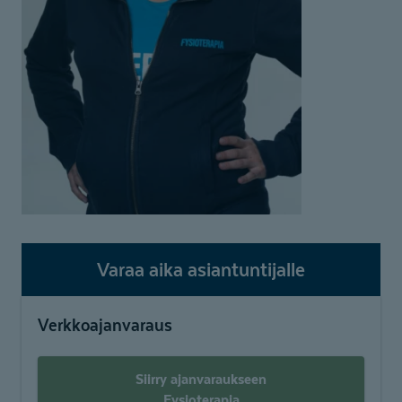
Varaa aika asiantuntijalle
Verkkoajanvaraus
Siirry ajanvaraukseen
Fysioterapia