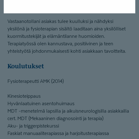
pienryhmiä.
Vastaanotollani asiakas tulee kuulluksi ja nähdyksi
yksilönä ja fysioterapian sisältö laaditaan aina yksilölliset
kuormitustekijät ja elämäntilanne huomioiden.
Terapiatyössä olen kannustava, positiivinen ja teen
yhteistyötä johdonmukaisesti kohti asiakkaan tavoitteita.
Koulutukset
Fysioterapeutti AMK (2014)
Kinesioteippaus
Hyvänlaatuinen asentohuimaus
MDT -menetelmä lapsilla ja aikuisneurologisilla asiakkailla
cert. MDT (Mekaaninen diagnosointi ja terapia)
Aku- ja triggerpistekurssi
Faskiat manuaaliterapiassa ja harjoitusterapiassa