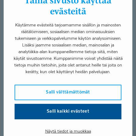
Tämä sivusto käyttää
Allasterapia
evästeitä
Tukituotteiden mittaus
Kelan vaativa lääkinnällinen kuntoutus
Käytämme evästeitä tarjoamamme sisällön ja mainosten
Fysioterapia ensikäynti 57 €
räätälöimiseen, sosiaalisen median ominaisuuksien
Hieronta ensikäynti 57 €
tukemiseen ja verkkopalvelumme käytön analysoimiseen.
Lisäksi jaamme sosiaalisen median, mainosalan ja
Erityisosaaminen
analytiikka-alan kumppaneillemme tietoja siitä, miten
käytät sivustoamme. Kumppanimme voivat yhdistää näitä
Asentohuimaushoito
tietoja muihin tietoihin, joita olet antanut heille tai joita on
Leikkausta edeltävä ja leikkauksen jälkeinen fysioterapia
kerätty, kun olet käyttänyt heidän palvelujaan.
Neurologinen fysioterapia
Tuki- ja liikuntaelinsairauksien fysioterapia
Salli välttämättömät
Työskentelen fysioterapeuttina Äänekosken ja Jyväskylän
toimipisteillä. Työskentelen sekä tuki- ja
Salli kaikki evästeet
liikuntaelinfysioterapian että neurologisen fysioterapian
parissa. Toteutan fysioterapiaa vastaanottokäynteinä ja
kotikäynteinä Äänekosken ja Jyväskylän alueella sekä
Näytä tiedot ja muokkaa
lähikuntien alueella. Yksilöterapian lisäksi ohjaan