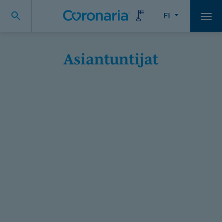
FI
Vali
Asiantuntijat