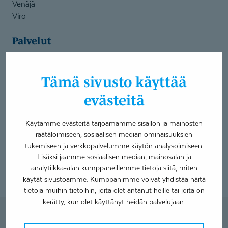
Venäjä
Viro
Palvelut
Mahalaukun tähystys
Paksusuolen tähystys
Tämä sivusto käyttää
Helsingin kaupungin palveluseteliasiakkaat gastroskopia
evästeitä
Helsingin kaupungin palveluseteliasiakkaat kolonoskopia
Kirkkonummen maksusitoumusasiakkaat gastroskopia
Käytämme evästeitä tarjoamamme sisällön ja mainosten
Kirkkonummen maksusitoumusasiakkaat kolonoskopia
räätälöimiseen, sosiaalisen median ominaisuuksien
HUS palveluseteliasiakkaat gastroskopia
tukemiseen ja verkkopalvelumme käytön analysoimiseen.
HUS palveluseteliasiakkaat kolonoskopia
Lisäksi jaamme sosiaalisen median, mainosalan ja
analytiikka-alan kumppaneillemme tietoja siitä, miten
käytät sivustoamme. Kumppanimme voivat yhdistää näitä
tietoja muihin tietoihin, joita olet antanut heille tai joita on
kerätty, kun olet käyttänyt heidän palvelujaan.