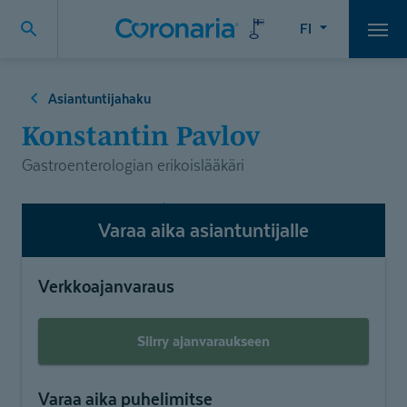
FI
Vali
Asiantuntijahaku
Konstantin Pavlov
Gastroenterologian erikoislääkäri
Varaa aika asiantuntijalle
Verkkoajanvaraus
Siirry ajanvaraukseen
Varaa aika puhelimitse