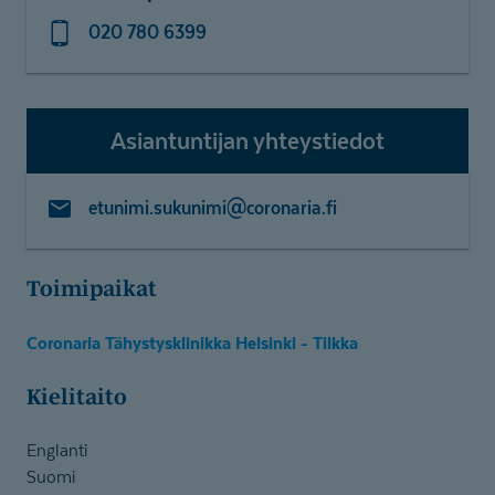
020 780 6399
Asiantuntijan yhteystiedot
etunimi.sukunimi@coronaria.fi
Toimipaikat
Coronaria Tähystysklinikka Helsinki - Tilkka
Kielitaito
Englanti
Suomi