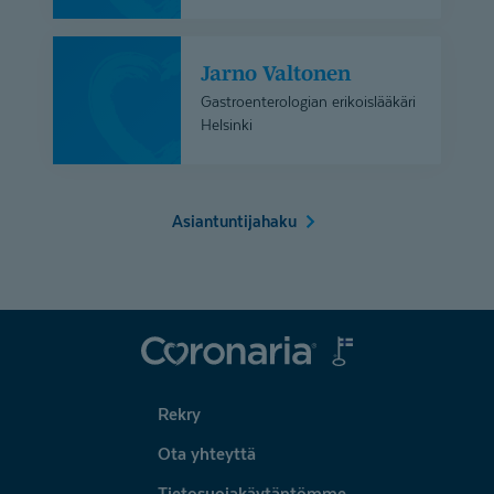
Jarno
Jarno Valtonen
Valtonen
Gastroenterologian erikoislääkäri
Helsinki
Asiantuntijahaku
Coronaria
Rekry
Ota yhteyttä
Tietosuojakäytäntömme