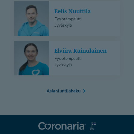
Eelis
Eelis Nuuttila
Nuuttila
Fysioterapeutti
Jyväskylä
Elviira
Elviira Kainulainen
Kainulainen
Fysioterapeutti
Jyväskylä
Asiantuntijahaku
Coronaria