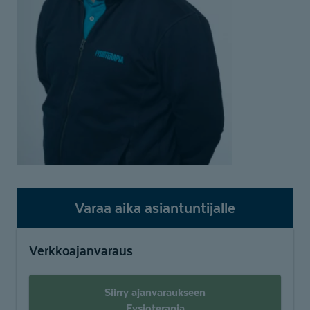
Varaa aika asiantuntijalle
Verkkoajanvaraus
Siirry ajanvaraukseen
Fysioterapia