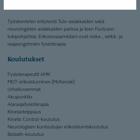
alueella.
Työskentelen erityisesti Tule-asiakkaiden sekä
neurologisten asiakkaiden parissa ja teen Footcare-
tukipohjallisia. Erikoisosaamistani ovat niska-, selkä- ja
raajaongelmien fysioterapia.
Koulutukset
Fysioterapeutti AMK
MDT-erikoistuminen (McKenzie)
Urheiluvammat
Akupunktio
Alaraajafysioterapia
Kinesioteippaus
Kinetic Control-koulutus
Neurologisen kuntoutujan erikoistumiskoulutus
Bobath-koulutus