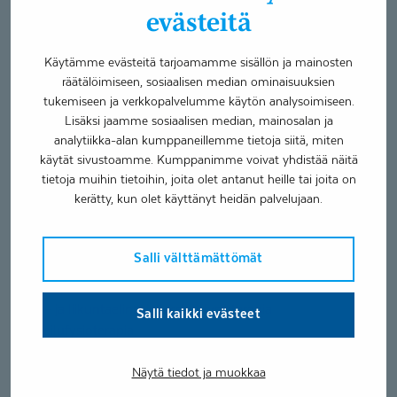
Alaraajatutkimus
evästeitä
Kelan vaativa lääkinnällinen kuntoutus
Fysioterapia ensikäynti 57 €
Käytämme evästeitä tarjoamamme sisällön ja mainosten
Hieronta ensikäynti 57 €
räätälöimiseen, sosiaalisen median ominaisuuksien
tukemiseen ja verkkopalvelumme käytön analysoimiseen.
Erityisosaaminen
Lisäksi jaamme sosiaalisen median, mainosalan ja
analytiikka-alan kumppaneillemme tietoja siitä, miten
käytät sivustoamme. Kumppanimme voivat yhdistää näitä
Alaraajafysioterapia
tietoja muihin tietoihin, joita olet antanut heille tai joita on
Apuvälinetarpeen arviointi
kerätty, kun olet käyttänyt heidän palvelujaan.
Asentohuimaushoito
Leikkausta edeltävä ja leikkauksen jälkeinen fysioterapia
McKenzie menetelmä (MDT)
Salli välttämättömät
Neurologinen fysioterapia
Selkäspesialisti
Tuki- ja liikuntaelinsairauksien fysioterapia
Salli kaikki evästeet
Urheilufysioterapia
Näytä tiedot ja muokkaa
Petri Lähteelä työskentelee fysioterapeuttina Coronarian
Äänekosken toimipisteellä sekä ympäröivien kuntien