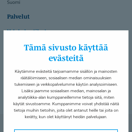
Suomi
Palvelut
Mahalaukun tähystys
Paksusuolen tähystys
Helsingin kaupungin palveluseteliasiakkaat gastroskopia
Tämä sivusto käyttää
Helsingin kaupungin palveluseteliasiakkaat kolonoskopia
evästeitä
Kirkkonummen maksusitoumusasiakkaat gastroskopia
Kirkkonummen maksusitoumusasiakkaat kolonoskopia
Käytämme evästeitä tarjoamamme sisällön ja mainosten
HUS palveluseteliasiakkaat gastroskopia
räätälöimiseen, sosiaalisen median ominaisuuksien
HUS palveluseteliasiakkaat kolonoskopia
tukemiseen ja verkkopalvelumme käytön analysoimiseen.
Lisäksi jaamme sosiaalisen median, mainosalan ja
LT, gastroenterologian ja sisätautien erikoislääkäri
analytiikka-alan kumppaneillemme tietoja siitä, miten
käytät sivustoamme. Kumppanimme voivat yhdistää näitä
tietoja muihin tietoihin, joita olet antanut heille tai joita on
kerätty, kun olet käyttänyt heidän palvelujaan.