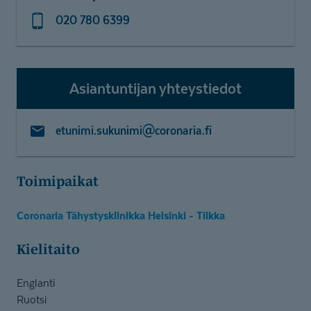
020 780 6399
Asiantuntijan yhteystiedot
etunimi.sukunimi@coronaria.fi
Toimipaikat
Coronaria Tähystysklinikka Helsinki - Tilkka
Kielitaito
Englanti
Ruotsi