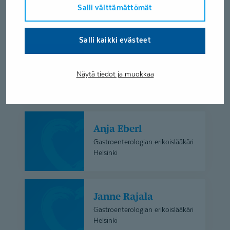
Lisää hakuasi vastaavia
Salli välttämättömät
asiantuntijoita
Salli kaikki evästeet
Aleksi
Aleksi Lähdesmäki
Lähdesmäki
Näytä tiedot ja muokkaa
Gastrokirurgian erikoislääkäri
Helsinki
Anja
Anja Eberl
Eberl
Gastroenterologian erikoislääkäri
Helsinki
Janne
Janne Rajala
Rajala
Gastroenterologian erikoislääkäri
Helsinki