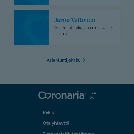
Jarno
Jarno Valtonen
Valtonen
Gastroenterologian erikoislääkäri
Helsinki
Asiantuntijahaku
Coronaria
Rekry
Ota yhteyttä
Tietosuojakäytäntömme