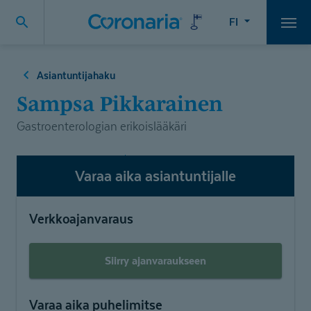
FI
Vali
Asiantuntijahaku
Sampsa Pikkarainen
Gastroenterologian erikoislääkäri
Varaa aika asiantuntijalle
Verkkoajanvaraus
Siirry ajanvaraukseen
Varaa aika puhelimitse