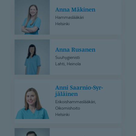
Anna
Anna Mäkinen
Mäkinen
Hammaslääkäri
Helsinki
Anna
Anna Rusanen
Rusanen
Suuhygienisti
Lahti, Heinola
Anni
Anni Saarnio-Syr­
Saarnio-
jäläinen
Syrjäläinen
Erikoishammaslääkäri,
Oikomishoito
Helsinki
Anton