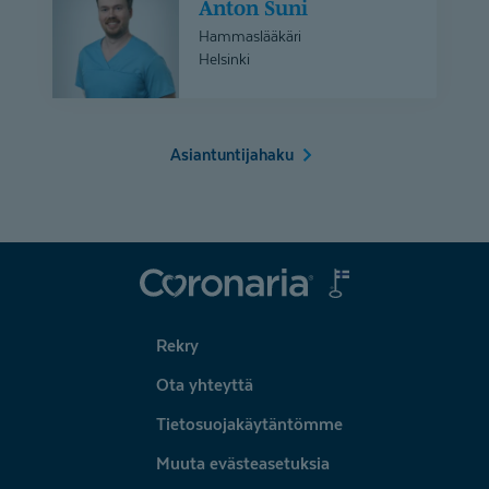
Anton Suni
Suni
Hammaslääkäri
Helsinki
Asiantuntijahaku
Coronaria
Rekry
Ota yhteyttä
Tietosuojakäytäntömme
Muuta evästeasetuksia