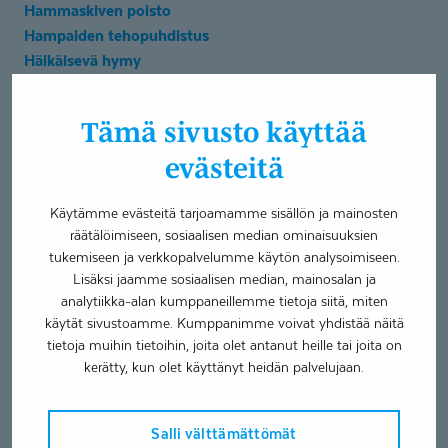
Hammaskiven poisto
Hampaiden tehopuhdistus
Häikäisevä hymy
Konsultaatio, Hampaiden valkaisu
Kirkas hymy
Tämä sivusto käyttää
Hampaiden valkaisu
Suuhygienistipalvelut
evästeitä
Valmistuin suuhygienistiksi Helsingin
Käytämme evästeitä tarjoamamme sisällön ja mainosten
ammattikorkeakoulusta vuonna 2003. Siitä lähtien olen
räätälöimiseen, sosiaalisen median ominaisuuksien
toiminut suuhygienistin työssä. Työhöni kuuluu
tukemiseen ja verkkopalvelumme käytön analysoimiseen.
Lisäksi jaamme sosiaalisen median, mainosalan ja
hammaskiven poistot, sooda- eli jauhepuhdistukset,
analytiikka-alan kumppaneillemme tietoja siitä, miten
tehopuhdistukset sekä esteettinen hammashoito.
käytät sivustoamme. Kumppanimme voivat yhdistää näitä
Esteettiseen hammashoitoon sisältyy hampaiden
tietoja muihin tietoihin, joita olet antanut heille tai joita on
valkaisut, White Spot-hoidot, värjäytymien poistot ja
kerätty, kun olet käyttänyt heidän palvelujaan.
hammaskorujen kiinnitykset. Osallistun myös
oikomishoitoon suuhygienistin työnkuvaan kuuluvien
palvelujen osalta. Näitä ovat mm. oikomishoitoon
Salli välttämättömät
tarvittavat rtg-kuvat, jäljennökset ja retentio langat. Poistan