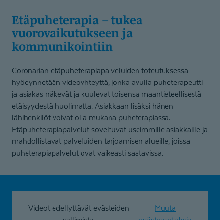
Etäpuheterapia – tukea
vuorovaiku­tukseen ja
kommunikointiin
Coronarian etäpuheterapiapalveluiden toteutuksessa
hyödynnetään videoyhteyttä, jonka avulla puheterapeutti
ja asiakas näkevät ja kuulevat toisensa maantieteellisestä
etäisyydestä huolimatta. Asiakkaan lisäksi hänen
lähihenkilöt voivat olla mukana puheterapiassa.
Etäpuheterapiapalvelut soveltuvat useimmille asiakkaille ja
mahdollistavat palveluiden tarjoamisen alueille, joissa
puheterapiapalvelut ovat vaikeasti saatavissa.
Videot edellyttävät evästeiden
Muuta
sallimista.
evästeasetuksia