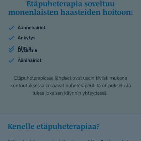
Etäpuheterapia soveltuu
monenlaisten haasteiden hoitoon:
Äännehäiriöt
Änkytys
Afasia
Dysartria
Äänihäiriöt
Etäpuheterapiassa läheiset ovat usein tiiviisti mukana
kuntoutuksessa ja saavat puheterapeutilta ohjauksellista
tukea jokaisen käynnin yhteydessä.
Kenelle etäpuhete­rapiaa?