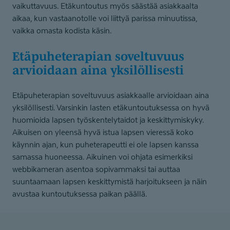
vaikuttavuus. Etäkuntoutus myös säästää asiakkaalta
aikaa, kun vastaanotolle voi liittyä parissa minuutissa,
vaikka omasta kodista käsin.
Etäpuhete­rapian soveltuvuus
arvioidaan aina yksilöllisesti
Etäpuheterapian soveltuvuus asiakkaalle arvioidaan aina
yksilöllisesti. Varsinkin lasten etäkuntoutuksessa on hyvä
huomioida lapsen työskentelytaidot ja keskittymiskyky.
Aikuisen on yleensä hyvä istua lapsen vieressä koko
käynnin ajan, kun puheterapeutti ei ole lapsen kanssa
samassa huoneessa. Aikuinen voi ohjata esimerkiksi
webbikameran asentoa sopivammaksi tai auttaa
suuntaamaan lapsen keskittymistä harjoitukseen ja näin
avustaa kuntoutuksessa paikan päällä.