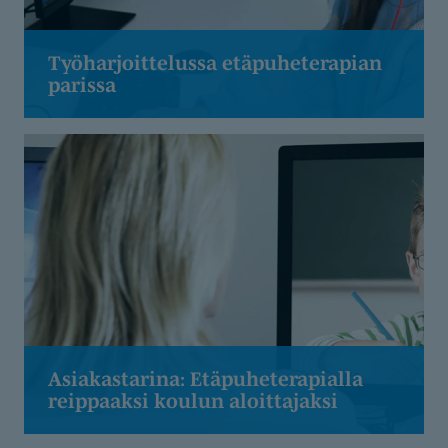
Työharjoit­telussa etäpuhete­rapian
parissa
Asiakastarina: Etäpuhete­ra­pialla
reippaaksi koulun aloittajaksi