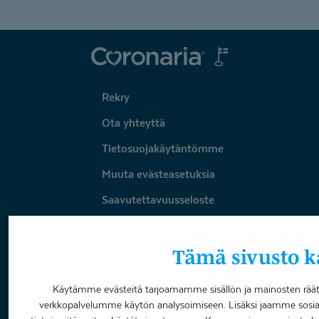
Coronaria
Rekry
Ota yhteyttä
Tietosuojakäytäntömme
Muuta evästeasetuksia
Saavutettavuusseloste
Omavalvonta
Tämä sivusto kä
Varaa aika
Käytämme evästeitä tarjoamamme sisällön ja mainosten räätä
verkkopalvelumme käytön analysoimiseen. Lisäksi jaamme sosia
Facebook
LinkedIn
Youtube
Instagram