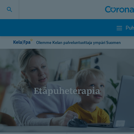
Puh
Puheterapia
Olemme Kelan palveluntuottaja ympäri Suomen
Etäpuheterapia