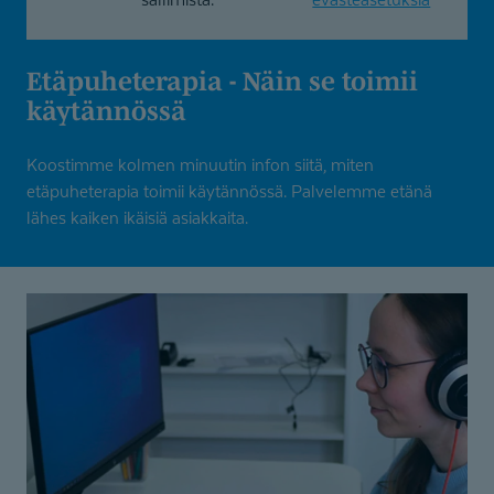
Etäpuheterapia - Näin se toimii
käytännössä
Koostimme kolmen minuutin infon siitä, miten
etäpuheterapia toimii käytännössä. Palvelemme etänä
lähes kaiken ikäisiä asiakkaita.