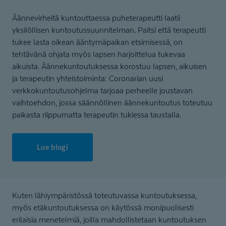
Äännevirheitä kuntouttaessa puheterapeutti laatii
yksilöllisen kuntoutussuunnitelman. Paitsi että terapeutti
tukee lasta oikean ääntymäpaikan etsimisessä, on
tehtävänä ohjata myös lapsen harjoittelua tukevaa
aikuista. Äännekuntoutuksessa korostuu lapsen, aikuisen
ja terapeutin yhteistoiminta: Coronarian uusi
verkkokuntoutusohjelma tarjoaa perheelle joustavan
vaihtoehdon, jossa säännöllinen äännekuntoutus toteutuu
paikasta riippumatta terapeutin tukiessa taustalla.
Lue blogi
Kuten lähiympäristössä toteutuvassa kuntoutuksessa,
myös etäkuntoutuksessa on käytössä monipuolisesti
erilaisia menetelmiä, joilla mahdollistetaan kuntoutuksen