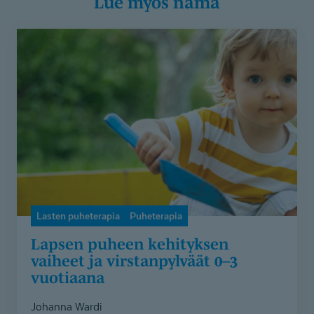
Lue myös nämä
Lapsen
puheen
kehityksen
vaiheet
ja
virstanpylväät
0–
3
vuotiaana
Lasten puheterapia
Puheterapia
Lapsen puheen kehityksen
vaiheet ja virstanpylväät 0–3
vuotiaana
Johanna Wardi