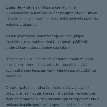
Lisäksi Jerry oli varsin vilkas ja keskittyminen
kuuntelemaan ja tehtäviin oli haasteellista. Näihin liittyen
lukivalmiudet vaativat tukemista, mikä on hyvin tavallista
puheterapialapsilla.
Niinpä lyhyehkölle puheterapiajaksolle oli paljon
tavoitteita, jotka vanhemmat ja terapeutti päättivät
yhdessä kuntoutussuunnitelmaa lukien.
”Etäterapian alku herätti epävarmuutta muun muassa
lapsen levottomuuden vuoksi. Hampaatkin lähtivät
sopivasti ennen terapiaa. Kaikki tekniikassa oli uutta”, isä
muistelee.
Onneksi paikalla oli aina Coronarian etäavustaja, joka
pystyi olemaan lapsen kanssa kahdestaan. Vanhempien
tärkeinä tehtävinä oli isän mukaan olla tsemppaamassa ja
mukana harjoituspuuhissa. Lapsesta aisti, että hän piti