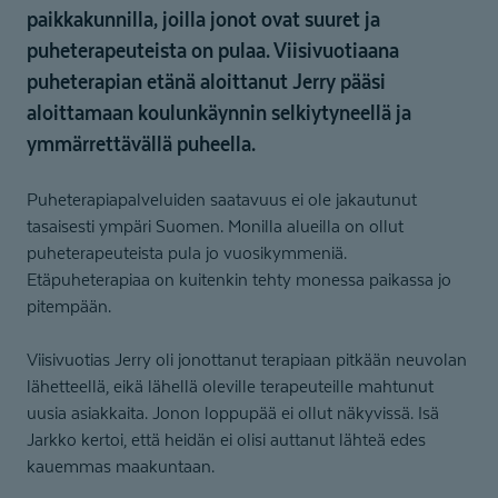
paikkakunnilla, joilla jonot ovat suuret ja
puheterapeuteista on pulaa. Viisivuotiaana
puheterapian etänä aloittanut Jerry pääsi
aloittamaan koulunkäynnin selkiytyneellä ja
ymmärrettävällä puheella.
Puheterapiapalveluiden saatavuus ei ole jakautunut
tasaisesti ympäri Suomen. Monilla alueilla on ollut
puheterapeuteista pula jo vuosikymmeniä.
Etäpuheterapiaa on kuitenkin tehty monessa paikassa jo
pitempään.
Viisivuotias Jerry oli jonottanut terapiaan pitkään neuvolan
lähetteellä, eikä lähellä oleville terapeuteille mahtunut
uusia asiakkaita. Jonon loppupää ei ollut näkyvissä. Isä
Jarkko kertoi, että heidän ei olisi auttanut lähteä edes
kauemmas maakuntaan.