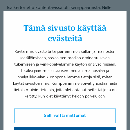
Isä kertoi, että kotitehtävissä oli tsemppaamista. Niille
perheenjäsenille, jotka eivät olleet terapiassa mukana,
tehtävät olivat epäselvempiä. Onneksi pelien lisäksi löytyi
Tämä sivusto käyttää
muita mieluisia harjoittelutilanteita.
evästeitä
”Oma metodimme oli tehdä äänneharjoituksia autossa
ajomatkoilla. Mukavinta oli onnistua uusissa äänteissä ja
Käytämme evästeitä tarjoamamme sisällön ja mainosten
etenkin r-kirjaimen oppiminen oli suuri hetki”, isä toteaa
räätälöimiseen, sosiaalisen median ominaisuuksien
jälkikäteen.
tukemiseen ja verkkopalvelumme käytön analysoimiseen.
Lisäksi jaamme sosiaalisen median, mainosalan ja
analytiikka-alan kumppaneillemme tietoja siitä, miten
Onneksi äänteet löytyivät, sillä toistaminen aikuisille oli
käytät sivustoamme. Kumppanimme voivat yhdistää näitä
selvästi raskasta. Enää lapsi ei itsekään ole ahdistunut.
tietoja muihin tietoihin, joita olet antanut heille tai joita on
kerätty, kun olet käyttänyt heidän palvelujaan.
Vanhemmilla tärkeä rooli
Terapiajakson lopussa Jerry oli reipas koulun aloittaja.
Salli välttämättömät
Olemus oli rauhallisempi, ehkä myös siksi, että hän tuli
puheellaan hyvin ymmärretyksi. S-äänteen käyttö