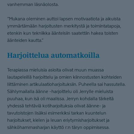
vanhemman läsnäolosta.
”Mukana oleminen auttoi lapsen motivaatiota ja aikuista
ymmärtämään harjoitusten merkitystä ja toimintatapoja,
etenkin kun tekniikka äänteisiin saatettiin hakea toisten
äänteiden kautta.”
Harjoittelua automatkoilla
Terapiassa mieluisia asioita olivat muun muassa
lautapeleillä harjoittelu ja omien kiinnostusten kohteiden
liittäminen artikulaatioharjoituksiin. Puheella sai hassutella.
Sählymailalla äänne -harjoittelu oli Jerrylle mieluista
puuhaa, kun isä oli maalissa. Jerryn kohdalla tärkeitä
yhdessä tehtäviä kotiharjoituksia olivat äänne- ja
tavutoistojen lisäksi esimerkiksi tarkan kuuntelun
harjoitukset, kielen ja leuan eriytymisharjoitukset ja
sähköhammasharjan käyttö r:n täryn oppimisessa.