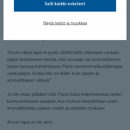
Salli kaikki evästeet
unohtuu vielä usein. Kaikki äänteet kuitenkin onnistuvat ja
puhe on pääosin selkeää. Jakson lopulla pohdittiin vielä
ääntämisen kosketusvihjeiden jatkotarvetta.
Näytä tiedot ja muokkaa
Isä pohtii, että parhaiten etäterapia soveltuu rauhalliselle ja
motivoituneelle lapselle.
”Kovin vilkas lapsi ei pysty välttämättä ottamaan vastaan
oppia tietokoneen kautta, ellei avustaja ole ammattilainen
lasten kanssa toimimisessa. Myös vanhemmalta etäterapia
vaatii paljon, koska hän on ikään kuin lapsen ja
ammattilaisen välissä.”
Ja niin asian pitääkin olla. Paras tulos kaikenlaisessa lasten
kuntoutuksessa saadaan, kun kotona harjoitellaan usein
ammattilaisilta saadun mallin ja ohjeiden mukaan.
Kuvan lapsi ei ole Jerry.