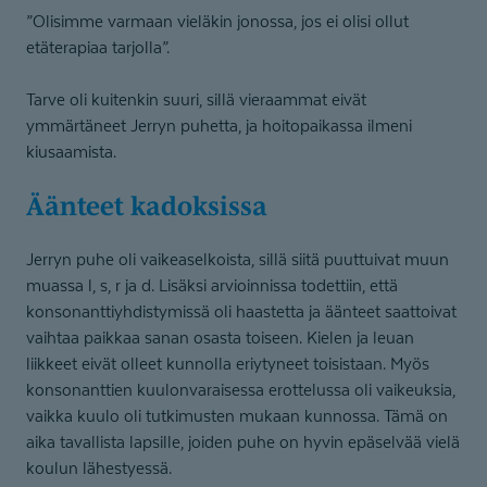
”Olisimme varmaan vieläkin jonossa, jos ei olisi ollut
etäterapiaa tarjolla”.
Tarve oli kuitenkin suuri, sillä vieraammat eivät
ymmärtäneet Jerryn puhetta, ja hoitopaikassa ilmeni
kiusaamista.
Äänteet kadoksissa
Jerryn puhe oli vaikeaselkoista, sillä siitä puuttuivat muun
muassa l, s, r ja d. Lisäksi arvioinnissa todettiin, että
konsonanttiyhdistymissä oli haastetta ja äänteet saattoivat
vaihtaa paikkaa sanan osasta toiseen. Kielen ja leuan
liikkeet eivät olleet kunnolla eriytyneet toisistaan. Myös
konsonanttien kuulonvaraisessa erottelussa oli vaikeuksia,
vaikka kuulo oli tutkimusten mukaan kunnossa. Tämä on
aika tavallista lapsille, joiden puhe on hyvin epäselvää vielä
koulun lähestyessä.