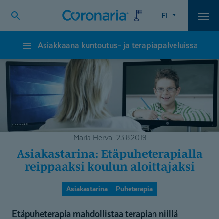
FI
Vali
Asiakkaana kuntoutus- ja terapiapalveluissa
Asiakkaana
kuntoutus-
ja
terapiapalveluissa
Maria Herva
23.8.2019
Asiakastarina: Etäpuhete­ra­pialla
reippaaksi koulun aloittajaksi
Asiakastarina
Puheterapia
Etäpuheterapia mahdollistaa terapian niillä