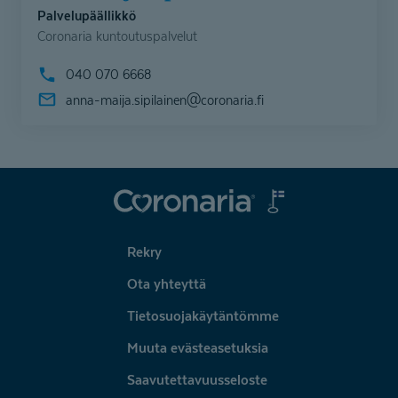
Palvelupäällikkö
Coronaria kuntoutuspalvelut
040 070 6668
anna-maija.sipilainen@
coronaria.fi
Coronaria
Rekry
Ota yhteyttä
Tietosuojakäytäntömme
Muuta evästeasetuksia
Saavutettavuusseloste