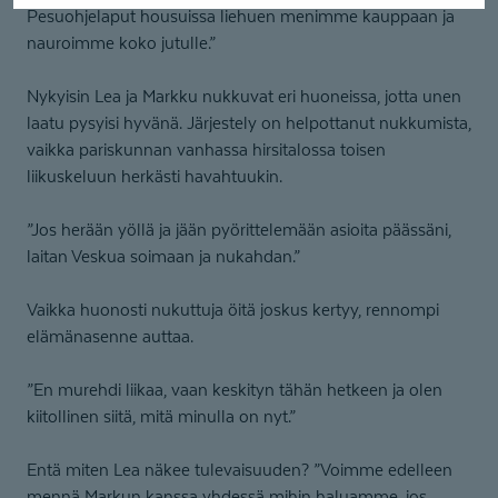
Pesuohjelaput housuissa liehuen menimme kauppaan ja
nauroimme koko jutulle.”
Nykyisin Lea ja Markku nukkuvat eri huoneissa, jotta unen
laatu pysyisi hyvänä. Järjestely on helpottanut nukkumista,
vaikka pariskunnan vanhassa hirsitalossa toisen
liikuskeluun herkästi havahtuukin.
”Jos herään yöllä ja jään pyörittelemään asioita päässäni,
laitan Veskua soimaan ja nukahdan.”
Vaikka huonosti nukuttuja öitä joskus kertyy, rennompi
elämänasenne auttaa.
”En murehdi liikaa, vaan keskityn tähän hetkeen ja olen
kiitollinen siitä, mitä minulla on nyt.”
Entä miten Lea näkee tulevaisuuden? ”Voimme edelleen
mennä Markun kanssa yhdessä mihin haluamme, jos