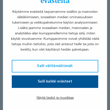
evästeitä
”En enää hössötä huushollin takia. Ennen minulle oli
Käytämme evästeitä tarjoamamme sisällön ja mainosten
tärkeää, että kaikki oli paikoillaan. Ei enää.”
räätälöimiseen, sosiaalisen median ominaisuuksien
tukemiseen ja verkkopalvelumme käytön analysoimiseen.
Toiseksi hän on opetellut pitämään parempaa huolta
Lisäksi jaamme sosiaalisen median, mainosalan ja
itsestään.
analytiikka-alan kumppaneillemme tietoja siitä, miten
käytät sivustoamme. Kumppanimme voivat yhdistää näitä
”Ajattelin ennen, että huolehdin hyvinvoinnistani sitten
tietoja muihin tietoihin, joita olet antanut heille tai joita on
joskus. Nyt olen sisäistänyt, että saan huolehtia itsestäni
kerätty, kun olet käyttänyt heidän palvelujaan.
nyt.”
Rennompi elämänote auttaa
Salli välttämättömät
jaksamaan
Salli kaikki evästeet
Kun asioihin ei suhtaudu niin vakavasti, arki sujuu
mukavammin.
Näytä tiedot ja muokkaa
”Huomasimme kerran, että Markun housut olivat väärin
päin. Yhteistuumin päätimme, että siinäpä ovat!