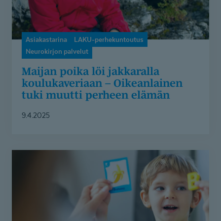
muutti
perheen
elämän
Asiakastarina
LAKU-perhekuntoutus
Neurokirjon palvelut
Maijan poika löi jakkaralla
koulukaveriaan – Oikeanlainen
tuki muutti perheen elämän
9.4.2025
Arthur
sai
suurta
apua
puheterapiasta,
jonka