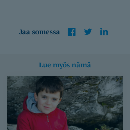
Facebook
Twitter
LinkedIn
Jaa somessa
Lue myös nämä
Maijan
poika
löi
jakkaralla
koulukaveriaan
–
Oikeanlainen
tuki