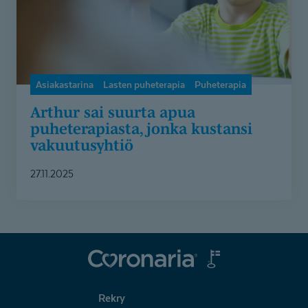
kustansi
vakuutusyhtiö
Asiakastarina
Lasten puheterapia
Puheterapia
Arthur sai suurta apua
puheterapiasta, jonka kustansi
vakuutusyhtiö
27.11.2025
Coronaria
Rekry