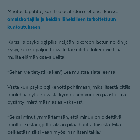
Muutos tapahtui, kun Lea osallistui miehensä kanssa
omaishoitajille ja heidän läheisilleen tarkoitettuun
kuntoutukseen
.
Kurssilla psykologi piirsi neljään lokeroon jaetun neliön ja
kysyi, kuinka paljon hoivalle tarkoitettu lokero vie tilaa
muilta elämän osa-alueilta.
”Sehän vie tietysti kaiken”, Lea muistaa ajatelleensa.
Vasta kun psykologi kehotti pohtimaan, miksi itsestä pitäisi
huolehtia nyt eikä vasta kymmenen vuoden päästä, Lea
pysähtyi miettimään asiaa vakavasti.
”Se sai minut ymmärtämään, että minun on pidettävä
huolta itsestäni, jotta jaksan pitää huolta toisesta. Eikä
pelkästään siksi vaan myös ihan itseni takia.”