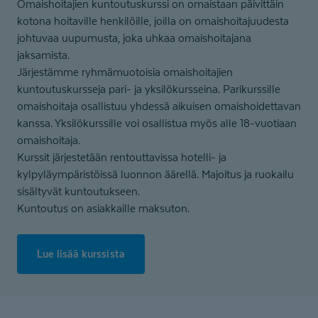
Omaishoitajien kuntoutuskurssi on omaistaan päivittäin
kotona hoitaville henkilöille, joilla on omaishoitajuudesta
johtuvaa uupumusta, joka uhkaa omaishoitajana
jaksamista.
Järjestämme ryhmämuotoisia omaishoitajien
kuntoutuskursseja pari- ja yksilökursseina. Parikurssille
omaishoitaja osallistuu yhdessä aikuisen omaishoidettavan
kanssa. Yksilökurssille voi osallistua myös alle 18-vuotiaan
omaishoitaja.
Kurssit järjestetään rentouttavissa hotelli- ja
kylpyläympäristöissä luonnon äärellä. Majoitus ja ruokailu
sisältyvät kuntoutukseen.
Kuntoutus on asiakkaille maksuton.
Lue lisää kurssista