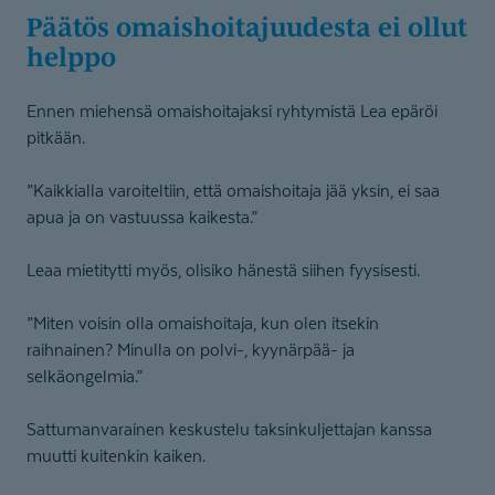
Päätös omaishoita­juudesta ei ollut
helppo
Ennen miehensä omaishoitajaksi ryhtymistä Lea epäröi
pitkään.
”Kaikkialla varoiteltiin, että omaishoitaja jää yksin, ei saa
apua ja on vastuussa kaikesta.”
Leaa mietitytti myös, olisiko hänestä siihen fyysisesti.
”Miten voisin olla omaishoitaja, kun olen itsekin
raihnainen? Minulla on polvi-, kyynärpää- ja
selkäongelmia.”
Sattumanvarainen keskustelu taksinkuljettajan kanssa
muutti kuitenkin kaiken.