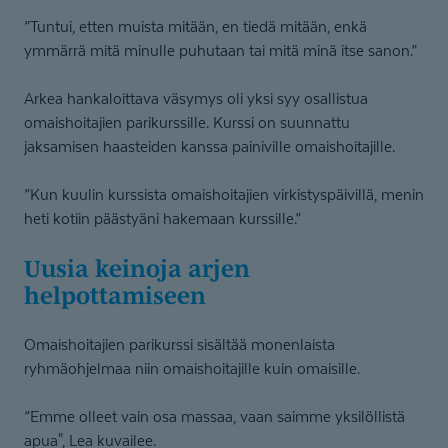
”Tuntui, etten muista mitään, en tiedä mitään, enkä
ymmärrä mitä minulle puhutaan tai mitä minä itse sanon.”
Arkea hankaloittava väsymys oli yksi syy osallistua
omaishoitajien parikurssille. Kurssi on suunnattu
jaksamisen haasteiden kanssa painiville omaishoitajille.
”Kun kuulin kurssista omaishoitajien virkistyspäivillä, menin
heti kotiin päästyäni hakemaan kurssille.”
Uusia keinoja arjen
helpottamiseen
Omaishoitajien parikurssi sisältää monenlaista
ryhmäohjelmaa niin omaishoitajille kuin omaisille.
”Emme olleet vain osa massaa, vaan saimme yksilöllistä
apua", Lea kuvailee.