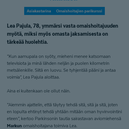
Asiakastarina
Omaishoitajien parikurssi
Lea Pajula, 78, ymmärsi vasta omaishoitajuuden
myötä, miksi myös omasta jaksamisesta on
tärkeää huolehtia.
”Kun aamupala on syöty, mieheni menee katsomaan
televisiota ja minä lähden neljän ja puolen kilometrin
metsälenkille. Siitä en luovu. Se tyhjentää pääni ja antaa
voimia”, Lea Pajula aloittaa.
Aina ei kuitenkaan ole ollut näin.
”Aiemmin ajattelin, että täytyy tehdä sitä, sitä ja sitä, joten
en lopulta ehtinyt tehdä yhtään mitään oman hyvinvointini
eteen”, kertoo Parkinsonin tautia sairastavan aviomiehensä
Markun
omaishoitajana toimiva Lea.