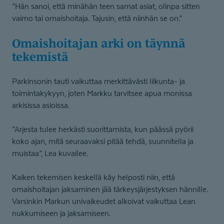
”Hän sanoi, että minähän teen samat asiat, olinpa sitten
vaimo tai omaishoitaja. Tajusin, että niinhän se on.”
Omaishoitajan arki on täynnä
tekemistä
Parkinsonin tauti vaikuttaa merkittävästi liikunta- ja
toimintakykyyn, joten Markku tarvitsee apua monissa
arkisissa asioissa.
”Arjesta tulee herkästi suorittamista, kun päässä pyörii
koko ajan, mitä seuraavaksi pitää tehdä, suunnitella ja
muistaa”, Lea kuvailee.
Kaiken tekemisen keskellä käy helposti niin, että
omaishoitajan jaksaminen jää tärkeysjärjestyksen hännille.
Varsinkin Markun univaikeudet alkoivat vaikuttaa Lean
nukkumiseen ja jaksamiseen.